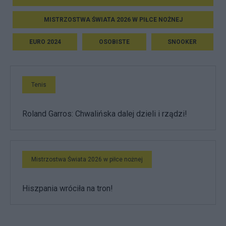
MISTRZOSTWA ŚWIATA 2026 W PIŁCE NOŻNEJ
EURO 2024
OSOBISTE
SNOOKER
Tenis
Roland Garros: Chwalińska dalej dzieli i rządzi!
Mistrzostwa Świata 2026 w piłce nożnej
Hiszpania wróciła na tron!