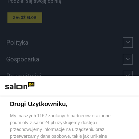
Podziel się swoją opinią
ZAŁÓŻ BLOG
Polityka
Gospodarka
Rozmaitości
Technologie
Drogi Użytkowniku,
Sport
My, naszych 1162 zaufanych partnerów oraz inne
podmioty z salon24.pl uzyskujemy dostęp i
Społeczeństwo
przechowujemy informacje na urządzeniu oraz
przetwarzamy dane osobowe, takie jak unikalne