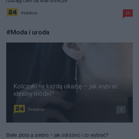
rzucają cień na linie lotnicze
Redakcja
29
#
Moda i uroda
Kolczyki na każdą okazję – jak wybrać
idealny model?
Redakcja
2
Białe złoto a srebro – jak odróżnić i co wybrać?