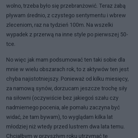
wolno, trzeba było się przebranżowić. Teraz żabą
pływam średnio, z czystego sentymentu i wbrew
zleceniom, raz na tydzień 100m. Na wszelki
wypadek z przerwą na inne style po pierwszej 50-
tce.
No więc jak mam podsumować ten taki sobie dla
mnie w wielu obszarach rok, to z aktywów ten jest
chyba najistotniejszy. Ponieważ od kilku miesięcy,
za namową synów, dorzucam jeszcze trochę siły
na siłowni (oczywiście bez jakiegoś szału czy
nadmiernego pocenia, ale pomału zaczyna być
widać, że tam bywam), to wyglądam kilka lat
młodziej niż wtedy przed lustrem dwa lata temu.
Chciałbym w przyszłym roku utrzymać tę