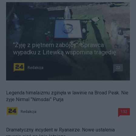
"Żyję z piętnem zabójcy". Sprawca
wypadku z Litewką wspomina tragedię
Redakcja
22
Legenda himalaizmu zginęła w lawinie na Broad Peak. Nie
żyje Nirmal "Nimsdai” Purja
Redakcja
132
Dramatyczny incydent w Ryanairze. Nowe ustalenia