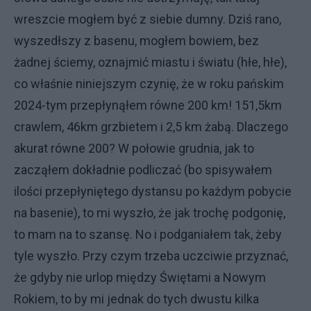
wreszcie mogłem być z siebie dumny. Dziś rano,
wyszedłszy z basenu, mogłem bowiem, bez
żadnej ściemy, oznajmić miastu i światu (hłe, hłe),
co właśnie niniejszym czynię, że w roku pańskim
2024-tym przepłynąłem równe 200 km! 151,5km
crawlem, 46km grzbietem i 2,5 km żabą. Dlaczego
akurat równe 200? W połowie grudnia, jak to
zacząłem dokładnie podliczać (bo spisywałem
ilości przepłyniętego dystansu po każdym pobycie
na basenie), to mi wyszło, że jak trochę podgonię,
to mam na to szansę. No i podganiałem tak, żeby
tyle wyszło. Przy czym trzeba uczciwie przyznać,
że gdyby nie urlop między Świętami a Nowym
Rokiem, to by mi jednak do tych dwustu kilka