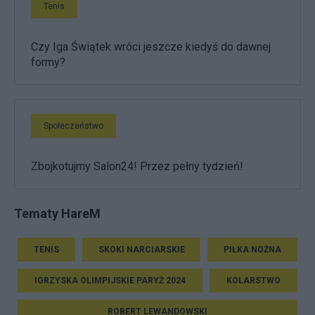
Tenis
Czy Iga Świątek wróci jeszcze kiedyś do dawnej
formy?
Społeczeństwo
Zbojkotujmy Salon24! Przez pełny tydzień!
Tematy HareM
TENIS
SKOKI NARCIARSKIE
PIŁKA NOŻNA
IGRZYSKA OLIMPIJSKIE PARYŻ 2024
KOLARSTWO
ROBERT LEWANDOWSKI