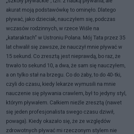
„szkoły pływackie”, tzn. z nauką pływania, ale
akurat moją podstawówkę to ominęło. Dlatego
pływać, jako dzieciak, nauczyłem się, podczas
wczasów rodzinnych, w rzece Wiśle na
„kataraktach” w Ustroniu Polana. Mój Tata przez 35
lat chwalił się zawsze, że nauczył mnie pływać w
15 sekund. Co zresztą jest nieprawdą, bo raz, że
trwało to sekund 10, a dwa, że sam się nauczyłem,
a on tylko stał na brzegu. Co do żaby, to do 40-tki,
czyli do czasu, kiedy lekarze wymusili na mnie
nauczenie się pływania crawlem, był to jedyny styl,
którym pływałem. Całkiem nieźle zresztą (nawet
się jeden profesjonalista swego czasu dziwił,
powaga). Kiedy okazało się, że ze względów
zdrowotnych pływać mi rzeczonym stylem nie