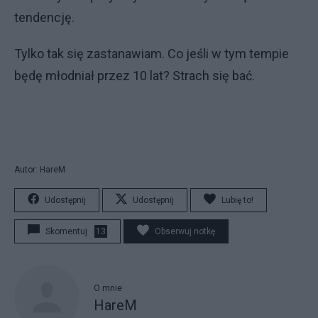
tendencję.
Tylko tak się zastanawiam. Co jeśli w tym tempie
będę młodniał przez 10 lat? Strach się bać.
Autor: HareM
Udostępnij
Udostępnij
Lubię to!
Skomentuj
13
Obserwuj notkę
O mnie
HareM