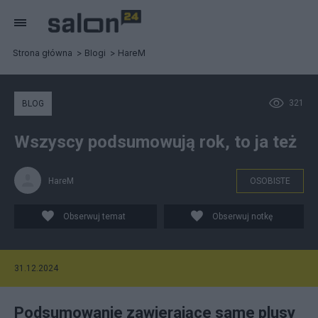
Strona główna
Blogi
HareM
321
BLOG
Wszyscy podsumowują rok, to ja też
HareM
OSOBISTE
Obserwuj temat
Obserwuj notkę
31.12.2024
Podsumowanie zawierające same plusy