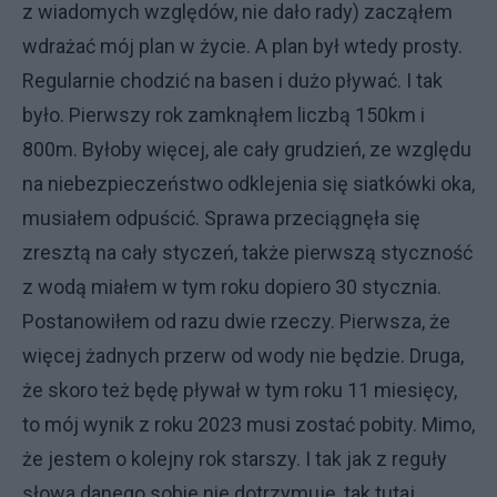
z wiadomych względów, nie dało rady) zacząłem
wdrażać mój plan w życie. A plan był wtedy prosty.
Regularnie chodzić na basen i dużo pływać. I tak
było. Pierwszy rok zamknąłem liczbą 150km i
800m. Byłoby więcej, ale cały grudzień, ze względu
na niebezpieczeństwo odklejenia się siatkówki oka,
musiałem odpuścić. Sprawa przeciągnęła się
zresztą na cały styczeń, także pierwszą styczność
z wodą miałem w tym roku dopiero 30 stycznia.
Postanowiłem od razu dwie rzeczy. Pierwsza, że
więcej żadnych przerw od wody nie będzie. Druga,
że skoro też będę pływał w tym roku 11 miesięcy,
to mój wynik z roku 2023 musi zostać pobity. Mimo,
że jestem o kolejny rok starszy. I tak jak z reguły
słowa danego sobie nie dotrzymuję, tak tutaj