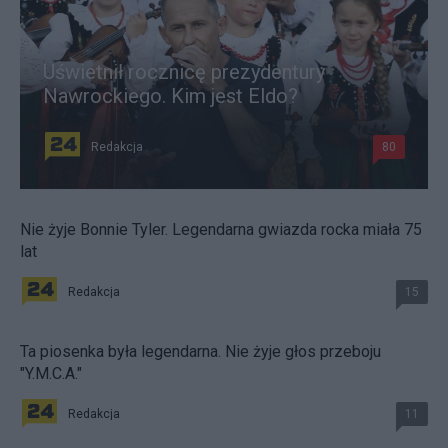
Uświetnił rocznicę prezydentury
Nawrockiego. Kim jest Eldo?
Redakcja
80
Nie żyje Bonnie Tyler. Legendarna gwiazda rocka miała 75
lat
Redakcja
15
Ta piosenka była legendarna. Nie żyje głos przeboju
"Y.M.C.A."
Redakcja
11