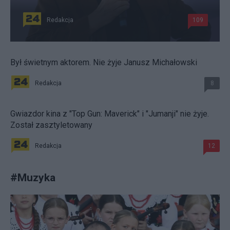
Redakcja
109
Był świetnym aktorem. Nie żyje Janusz Michałowski
Redakcja
8
Gwiazdor kina z "Top Gun: Maverick" i "Jumanji" nie żyje.
Został zasztyletowany
Redakcja
12
#
Muzyka