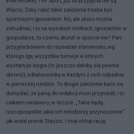
internetowej TVP Sport, już do przyjęcia nie są.
Więcej. Żeby robić takie założenia trzeba być
sportowym ignorantem. No, ale skoro można
zatrudniać, i to na wysokich stołkach, ignorantów w
gospodarce, to czemu akurat w sporcie nie? Pani
przyjęła bowiem do rozważań stanowisko, wg
którego Iga, wszystkie turnieje w których
wystartuje wygra (to jeszcze dałoby się pewnie
obronić), a Białorusinka w każdym z nich odpadnie
w pierwszej rundzie. To drugie założenie każe się
domyślać, że panią do redakcji musi przynieśli, i to
całkiem niedawno, w teczce. „Takie będą
rzeczpospolite jakie ich młodzieży przynoszenie”
jak wołał prorok Staszic. I miał chłop rację.