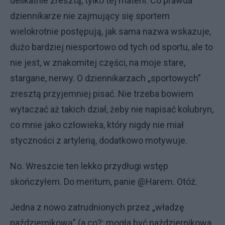
delikatnie zresztą, tylko tej materii. Co prawda
dziennikarze nie zajmujący się sportem
wielokrotnie postępują, jak sama nazwa wskazuje,
dużo bardziej niesportowo od tych od sportu, ale to
nie jest, w znakomitej części, na moje stare,
stargane, nerwy. O dziennikarzach „sportowych”
zresztą przyjemniej pisać. Nie trzeba bowiem
wytaczać aż takich dział, żeby nie napisać kolubryn,
co mnie jako człowieka, który nigdy nie miał
styczności z artylerią, dodatkowo motywuje.
No. Wreszcie ten lekko przydługi wstęp
skończyłem. Do meritum, panie @Harem. Otóż.
Jedna z nowo zatrudnionych przez „władzę
październikową” (a co?; mogła być październikowa