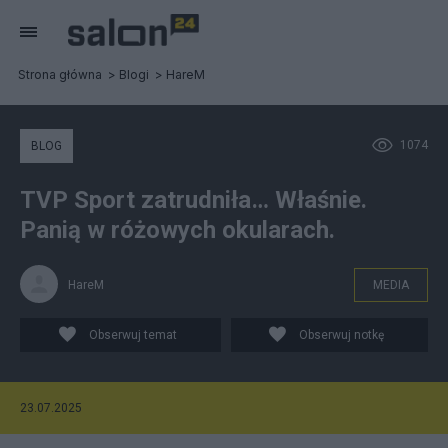
Strona główna
Blogi
HareM
1074
BLOG
TVP Sport zatrudniła… Właśnie.
Panią w różowych okularach.
HareM
MEDIA
Obserwuj temat
Obserwuj notkę
23.07.2025