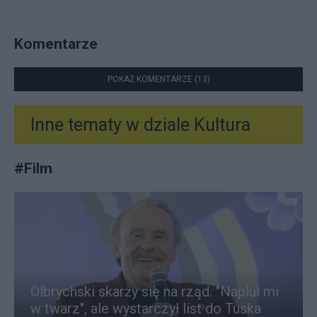
Komentarze
POKAŻ KOMENTARZE (13)
Inne tematy w dziale
Kultura
#
Film
Olbrychski skarży się na rząd. "Napluł mi
w twarz", ale wystarczył list do Tuska