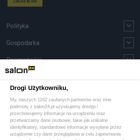
ZAŁÓŻ BLOG
Polityka
Gospodarka
Rozmaitości
Technologie
Drogi Użytkowniku,
Sport
My, naszych 1162 zaufanych partnerów oraz inne
podmioty z salon24.pl uzyskujemy dostęp i
Społeczeństwo
przechowujemy informacje na urządzeniu oraz
przetwarzamy dane osobowe, takie jak unikalne
Kultura
identyfikatory, standardowe informacje wysyłane przez
urządzenie czy dane przeglądania w celu zapewniania