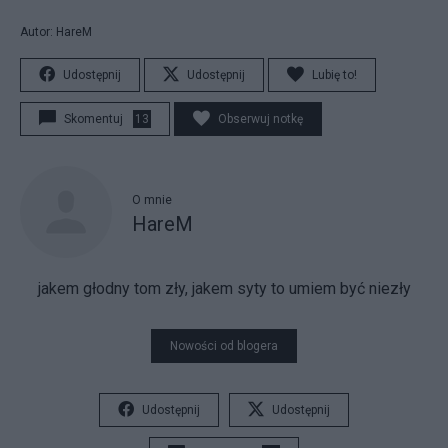
Autor: HareM
Udostępnij
Udostępnij
Lubię to!
Skomentuj
13
Obserwuj notkę
O mnie
HareM
jakem głodny tom zły, jakem syty to umiem być niezły
Nowości od blogera
Udostępnij
Udostępnij