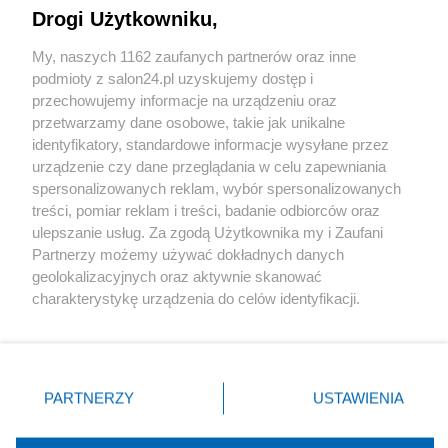
Drogi Użytkowniku,
Sport
My, naszych 1162 zaufanych partnerów oraz inne
podmioty z salon24.pl uzyskujemy dostęp i
Społeczeństwo
przechowujemy informacje na urządzeniu oraz
przetwarzamy dane osobowe, takie jak unikalne
Kultura
identyfikatory, standardowe informacje wysyłane przez
urządzenie czy dane przeglądania w celu zapewniania
spersonalizowanych reklam, wybór spersonalizowanych
treści, pomiar reklam i treści, badanie odbiorców oraz
ulepszanie usług. Za zgodą Użytkownika my i Zaufani
X
Facebook
Instagram
Youtube
Partnerzy możemy używać dokładnych danych
geolokalizacyjnych oraz aktywnie skanować
charakterystykę urządzenia do celów identyfikacji.
Web Content Media sp. z o. o. © 2022
Ponieważ cenimy Twoją prywatność, prosimy o zgodę na
korzystanie z tych technologii poprzez kliknięcie
„Akceptuję”. Zgoda jest dobrowolna i zawsze możesz ją
Pomoc
O nas
Praca
Reklama
Kontakt
zmienić/wycofać klikając przycisk ustawień prywatności
PARTNERZY
USTAWIENIA
znajdujący się w lewym dolnym rogu strony
. Niektóre
rodzaje przetwarzania danych nie wymagają zgody