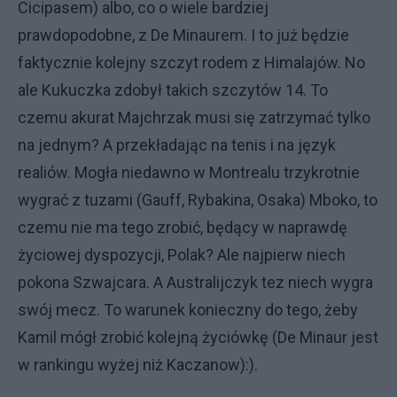
Cicipasem) albo, co o wiele bardziej
prawdopodobne, z De Minaurem. I to już będzie
faktycznie kolejny szczyt rodem z Himalajów. No
ale Kukuczka zdobył takich szczytów 14. To
czemu akurat Majchrzak musi się zatrzymać tylko
na jednym? A przekładając na tenis i na język
realiów. Mogła niedawno w Montrealu trzykrotnie
wygrać z tuzami (Gauff, Rybakina, Osaka) Mboko, to
czemu nie ma tego zrobić, będący w naprawdę
życiowej dyspozycji, Polak? Ale najpierw niech
pokona Szwajcara. A Australijczyk tez niech wygra
swój mecz. To warunek konieczny do tego, żeby
Kamil mógł zrobić kolejną życiówkę (De Minaur jest
w rankingu wyżej niż Kaczanow):).