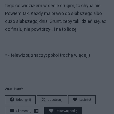
tego co widziałem w secie drugim, to chyba nie.
Powiem tak. Każdy ma prawo do słabszego albo
dużo słabszego, dnia. Grunt, żeby taki dzień się, aż
do finału, nie powtórzył. I na to liczę.
* - telewizor, znaczy; pokoi trochę więcej:)
Autor: HareM
Udostępnij
Udostępnij
Lubię to!
Skomentuj
10
Obserwuj notkę