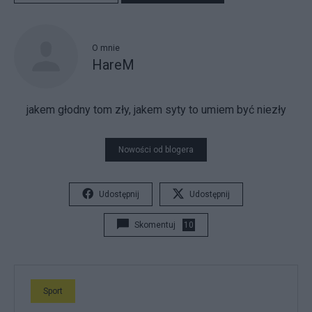
O mnie
HareM
jakem głodny tom zły, jakem syty to umiem być niezły
Nowości od blogera
Udostępnij
Udostępnij
Skomentuj
10
Sport