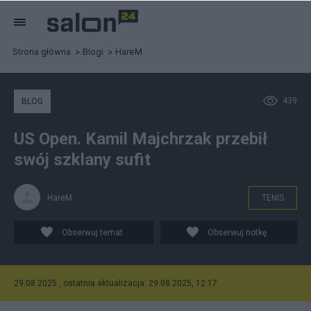
Strona główna
Blogi
HareM
439
BLOG
US Open. Kamil Majchrzak przebił
swój szklany sufit
HareM
TENIS
Obserwuj temat
Obserwuj notkę
29.08.2025 , ostatnia aktualizacja: 29.08.2025, 12:17