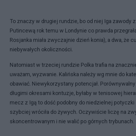
To znaczy w drugiej rundzie, bo od niej Iga zawody 
Putincewą rok temu w Londynie co prawda przegrała, a
Rosjanka miała zwyczajnie dzień konia), a dwa, że c
niebywałych okoliczności.
Natomiast w trzeciej rundzie Polka trafia na znaczni
uważam, wyzwanie. Kalińska należy wg mnie do kategor
obawiać. Niewykorzystany potencjał. Porównywalny z
długimi okresami kontuzje, byłaby w tenisowej hierarc
mecz z Igą to dość podobny do niedzielnej potyczki 
szybciej wróciła do żywych. Oczywiście liczę na z
skoncentrowanym i nie walić po górnych trybunach. 