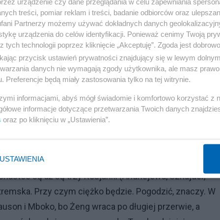
przez urządzenie czy dane przeglądania w celu zapewniania sperson
ych treści, pomiar reklam i treści, badanie odbiorców oraz ulepszan
fani Partnerzy możemy używać dokładnych danych geolokalizacyjn
, trzy. Bez wskazywania faworytki do występu przeciw 
tykę urządzenia do celów identyfikacji. Ponieważ cenimy Twoją pry
varro, Samsonową i sensacyjną półfinalistkę
z tych technologii poprzez kliknięcie „Akceptuję”. Zgoda jest dobro
hyba ze wskazaniem na Rosjankę. Coś za dużo tych
ikając przycisk ustawień prywatności znajdujący się w lewym dolny
etwarzania danych nie wymagają zgody użytkownika, ale masz prawo 
. Preferencje będą miały zastosowania tylko na tej witrynie.
aducanu, Vekic, Kostjuk i Osaka. Jeszcze Fręch, ale każd
szymi informacjami, abyś mógł świadomie i komfortowo korzystać z
gółowe informacje dotyczące przetwarzania Twoich danych znajdzi
am na Japonkę oczywiście. Nie udało się z nią zmierzyć
s
oraz po kliknięciu w „Ustawienia”.
m zdaniem są duże szanse.
Reklama
USTAWIENIA
snastce są aż są trzy Rosjanki (Andriejewa, Sznajder,
astremska. Przy czym ciężko będzie. Pogodzić, znaczy. W
son i Mboko, bo Żeng wraca po długiej przerwie, a