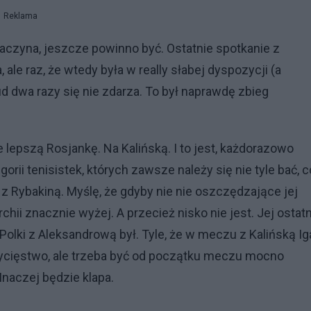
Reklama
zaczyna, jeszcze powinno być. Ostatnie spotkanie z
le raz, że wtedy była w really słabej dyspozycji (a
ud dwa razy się nie zdarza. To był naprawdę zbieg
e lepszą Rosjankę. Na Kalińską. I to jest, każdorazowo
ii tenisistek, których zawsze należy się nie tyle bać, c
 Rybakiną. Myślę, że gdyby nie nie oszczędzające jej
hii znacznie wyżej. A przecież nisko nie jest. Jej ostatn
Polki z Aleksandrową był. Tyle, że w meczu z Kalińską Ig
wycięstwo, ale trzeba być od początku meczu mocno
Inaczej będzie klapa.