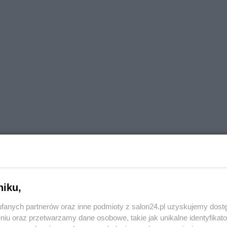
niku,
fanych partnerów oraz inne podmioty z salon24.pl uzyskujemy dost
niu oraz przetwarzamy dane osobowe, takie jak unikalne identyfikat