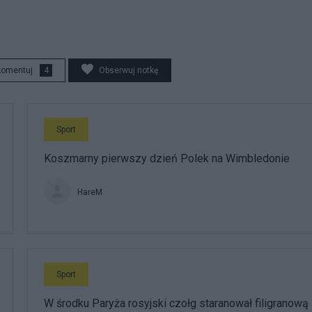
komentuj
4
Obserwuj notkę
Sport
Koszmarny pierwszy dzień Polek na Wimbledonie
HareM
Sport
W środku Paryża rosyjski czołg staranował filigranową