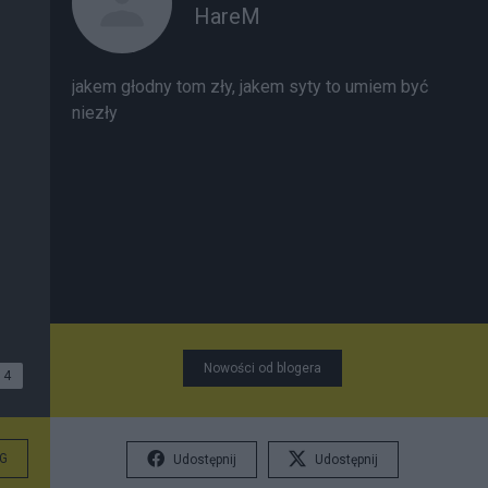
HareM
jakem głodny tom zły, jakem syty to umiem być
niezły
Nowości od blogera
4
G
Udostępnij
Udostępnij