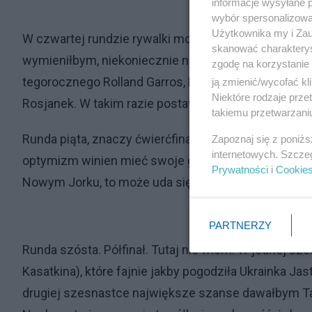
informacje wysyłane 
wybór spersonalizowan
Użytkownika my i Zau
W czwartej rundzie rywalki mogą być, moim zdaniem
skanować charakterys
wymieniłbym, niekoniecznie na równych prawach, Na
zgodę na korzystanie 
tegorocznego Rolland Garros, Francuzkę Boisson. C
ją zmienić/wycofać kl
Niektóre rodzaje prz
Rosjanek. W takim razie postawmy na Amerykankę.
takiemu przetwarzaniu
Runda piąta, znaczy ćwierćfinał. Do wyboru Pegula, R
Zapoznaj się z poniż
internetowych. Szcze
optymizm winien mieć swoje granice. No to ja stawi
Prywatności
i
Cookie
Nowym Jorku, to może uda się to zrobić teraz. Moi
PARTNERZY
Runda szósta. Półfinał. Tutaj nie wiem. W jednej sze
Kasatkina), które fajnie jakby pogodziła Ukrainka J
drugiej szesnastce największe szanse dawałbym Tau