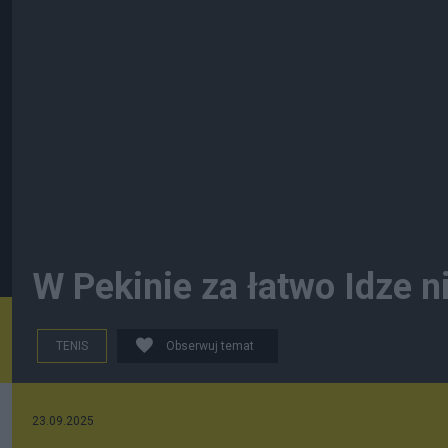
W Pekinie za łatwo Idze n
TENIS
Obserwuj temat
23.09.2025