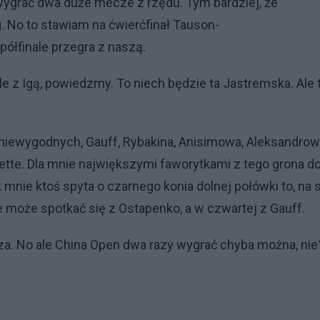
 wygrać dwa duże mecze z rzędu. Tym bardziej, że
 No to stawiam na ćwierćfinał Tauson-
 półfinale przegra z naszą.
le z Igą, powiedzmy. To niech będzie ta Jastremska. Ale 
 niewygodnych, Gauff, Rybakina, Anisimowa, Aleksandrow
nette. Dla mnie największymi faworytkami z tego grona d
k mnie ktoś spyta o czarnego konia dolnej połówki to, na s
ie może spotkać się z Ostapenko, a w czwartej z Gauff.
rza. No ale China Open dwa razy wygrać chyba można, nie