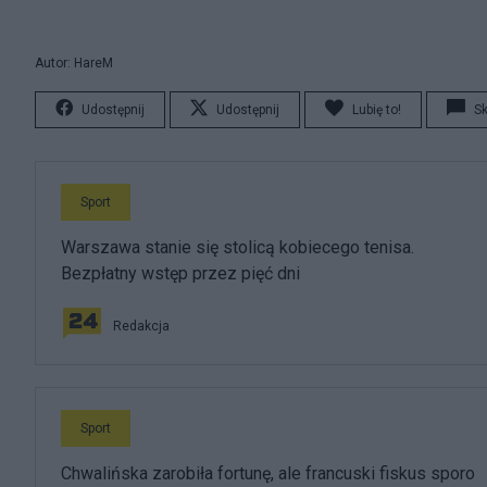
Autor: HareM
Udostępnij
Udostępnij
Lubię to!
S
Sport
Warszawa stanie się stolicą kobiecego tenisa.
Bezpłatny wstęp przez pięć dni
Redakcja
Sport
Chwalińska zarobiła fortunę, ale francuski fiskus sporo