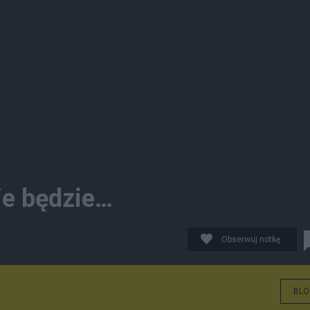
ie będzie…
Obserwuj notkę
BLO