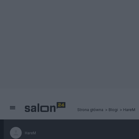
Strona główna
Blogi
HareM
HareM