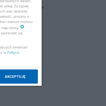
alizowanych reklam,
ie usług. Za zgodą
krzysztofjaw
ych oraz aktywnie
Idze
watność, prosimy o
wolna i zawsze możesz
kierdel
m rogu strony
.
sprzeciwić się
kemir
y
 naszych serwisów
Napisz notkę
esz w
Polityce
 w
AKCEPTUJĘ