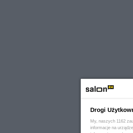
Drogi Użytkow
My, naszych 1162 zau
informacje na urządze