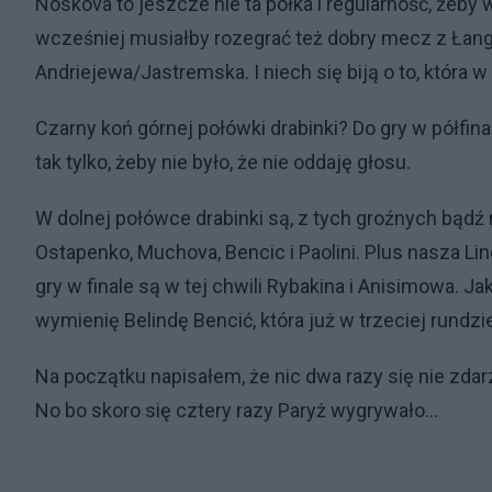
Noskova to jeszcze nie ta półka i regularność, żeby
wcześniej musiałby rozegrać też dobry mecz z Łang.
Andriejewa/Jastremska. I niech się biją o to, która w
Czarny koń górnej połówki drabinki? Do gry w półfina
tak tylko, żeby nie było, że nie oddaję głosu.
W dolnej połówce drabinki są, z tych groźnych bądź
Ostapenko, Muchova, Bencic i Paolini. Plus nasza Li
gry w finale są w tej chwili Rybakina i Anisimowa. Ja
wymienię Belindę Bencić, która już w trzeciej rundz
Na początku napisałem, że nic dwa razy się nie zda
No bo skoro się cztery razy Paryż wygrywało…