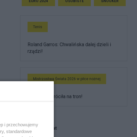
EURO 2024
OSOBISTE
SNOOKER
Tenis
Roland Garros: Chwalińska dalej dzieli i
rządzi!
Mistrzostwa Świata 2026 w piłce nożnej
Hiszpania wróciła na tron!
ęp i przechowujemy
Blogi na ten temat
ory, standardowe