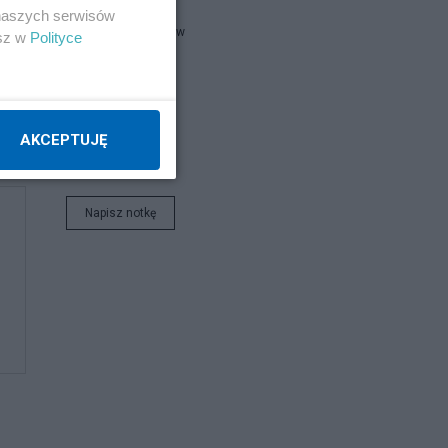
 naszych serwisów
krzysztofjaw
esz w
Polityce
kierdel
AKCEPTUJĘ
kemir
Napisz notkę