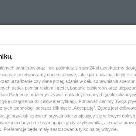
ak jutro Iga poradzi sobie z Rybakiną. Żeby w środę obył
ać. Żeby bez jakichkolwiek, to w dwóch setach. Zaciera
niku,
ycięskie spotkanie.
fanych partnerów oraz inne podmioty z salon24.pl uzyskujemy dost
niu oraz przetwarzamy dane osobowe, takie jak unikalne identyfikat
przez urządzenie czy dane przeglądania w celu zapewniania sperson
ych treści, pomiar reklam i treści, badanie odbiorców oraz ulepszan
fani Partnerzy możemy używać dokładnych danych geolokalizacyjn
tykę urządzenia do celów identyfikacji. Ponieważ cenimy Twoją pry
z tych technologii poprzez kliknięcie „Akceptuję”. Zgoda jest dobro
komentuj
6
Obserwuj notkę
ikając przycisk ustawień prywatności znajdujący się w lewym dolny
etwarzania danych nie wymagają zgody użytkownika, ale masz prawo 
. Preferencje będą miały zastosowania tylko na tej witrynie.