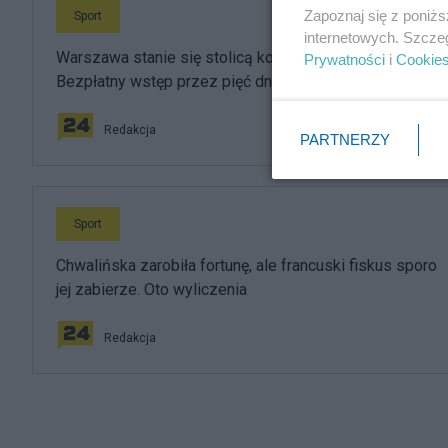
Zapoznaj się z poniż
Sport
internetowych. Szcze
Warszawa stanie się stolicą kobiecego tenisa.
Prywatności
i
Cookie
Bezpłatny wstęp przez pięć dni
Redakcja
PARTNERZY
Sport
Chwalińska zarobiła fortunę, ale francuski fiskus sporo
jej zabierze. Oto wyliczenia
Redakcja