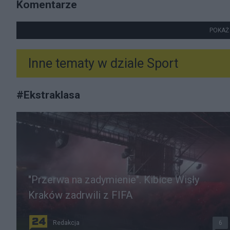
Komentarze
POKAŻ
Inne tematy w dziale
Sport
#
Ekstraklasa
"Przerwa na zadymienie". Kibice Wisły
Kraków zadrwili z FIFA
Redakcja
6