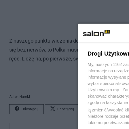
Z naszego punktu widzenia dużo ciekawsze jest to, j
się bez nerwów, to Polka musiałaby z Kazaszką wygr
Drogi Użytkow
ręce. Liczę na, po pierwsze, świetne i, po drugie, zw
My, naszych 1162 zau
informacje na urządze
informacje wysyłane 
wybór spersonalizowan
Użytkownika my i Zau
skanować charakterys
Autor: HareM
zgodę na korzystanie 
Udostępnij
Udostępnij
Lubię to!
S
ją zmienić/wycofać kl
Niektóre rodzaje prz
takiemu przetwarzaniu