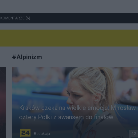
 KOMENTARZE (6)
#
Alpinizm
Kraków czeka na wielkie emocje. Mirosław 
cztery Polki z awansem do finałów
Redakcja
12