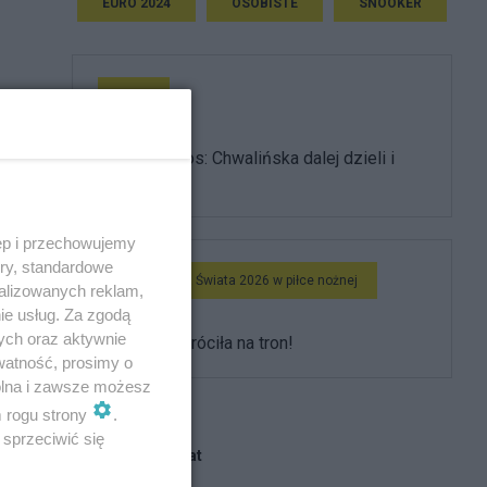
EURO 2024
OSOBISTE
SNOOKER
Tenis
o
Roland Garros: Chwalińska dalej dzieli i
rządzi!
m
ęp i przechowujemy
ory, standardowe
Mistrzostwa Świata 2026 w piłce nożnej
alizowanych reklam,
ie usług. Za zgodą
ych oraz aktywnie
Hiszpania wróciła na tron!
watność, prosimy o
wolna i zawsze możesz
m rogu strony
.
sprzeciwić się
Blogi na ten temat