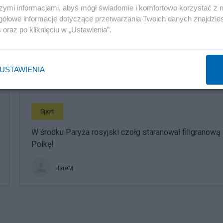
szymi informacjami, abyś mógł świadomie i komfortowo korzystać z
Sport
gółowe informacje dotyczące przetwarzania Twoich danych znajdzi
Koszmarny pierwszy dzień Polek na Wimbledonie
s
oraz po kliknięciu w „Ustawienia”.
HareM
USTAWIENIA
Sport
W środku Paryża rosyjski czołg staranował filigranową
Polkę!
HareM