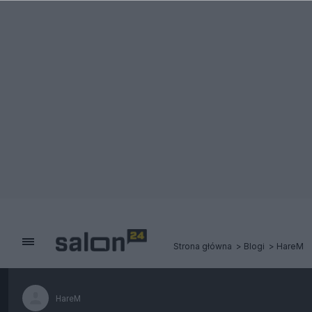
Strona główna
Blogi
HareM
HareM