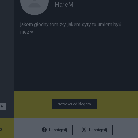
HareM
jakem głodny tom zły, jakem syty to umiem być
niezły
Nowości od blogera
6
G
Udostępnij
Udostępnij