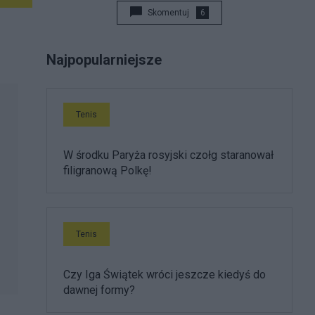
Skomentuj
6
Najpopularniejsze
Tenis
W środku Paryża rosyjski czołg staranował
filigranową Polkę!
Tenis
Czy Iga Świątek wróci jeszcze kiedyś do
dawnej formy?