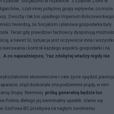
ch czasów "socjalizmu w rozkwicie" z czasów ZSRR w
igarchów, czyli innej potężnej grupy wpływów, co może
ji. Zresztą i tak los upadłego Imperium Bolszewickiego
miści twierdzą, że Socjalizm i planowa gospodarka były
orosła. Teraz gdy prawdziwi fachowcy dysponują możnoś
cią, a nawet SI, sytuacja jest oczywiście inna i wszystk
 kierowania i kontroli każdego aspektu gospodarki i na
".
A co najważniejsze, "raz zdobytej władzy nigdy nie
wykształcenie ekonomiczne i całe życie spędził, piastuj
paracie, stąd doskonale zna podziemne prądy, w nim
 samą Grupę. Niemniej
próbą generalną będzie los
nie Putina, dlatego jej ewentualny upadek stanie się
nie Szefowa BC przebywa na nagłym zwolnieniu