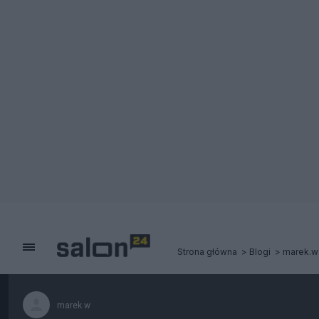
Strona główna
Blogi
marek.w
marek.w