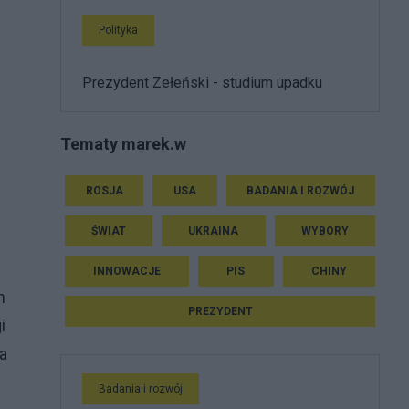
Polityka
Prezydent Zełeński - studium upadku
Tematy marek.w
ROSJA
USA
BADANIA I ROZWÓJ
ŚWIAT
UKRAINA
WYBORY
i
INNOWACJE
PIS
CHINY
h
PREZYDENT
i
a
Badania i rozwój