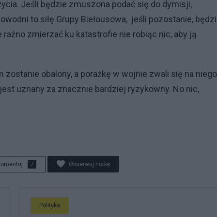
życia. Jeśli będzie zmuszona podać się do dymisji,
odni to siłę Grupy Biełousowa, jeśli pozostanie, będz
raźno zmierzać ku katastrofie nie robiąc nic, aby ją
 zostanie obalony, a porażkę w wojnie zwali się na niego
jest uznany za znacznie bardziej ryzykowny. No nic,
komentuj
7
Obserwuj notkę
Polityka