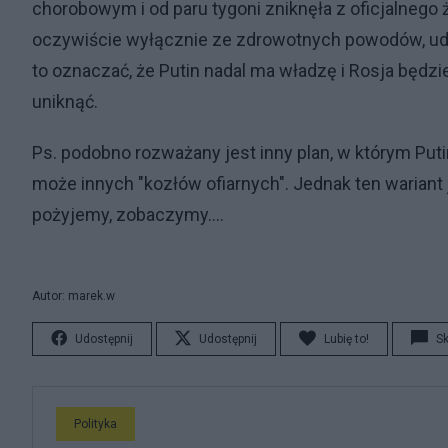
chorobowym i od paru tygoni zniknęła z oficjalnego 
oczywiście wyłącznie ze zdrowotnych powodów, udow
to oznaczać, że Putin nadal ma władzę i Rosja będzie 
uniknąć.
Ps. podobno rozważany jest inny plan, w którym Putin
może innych "kozłów ofiarnych". Jednak ten wariant 
pożyjemy, zobaczymy....
Autor: marek.w
Udostępnij
Udostępnij
Lubię to!
S
Polityka