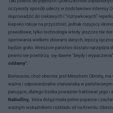
Taki powrót do pięknych i powszechnie utęskniony
oczywisty sposób uderzy w podstawowe interesy Ol
doprowadzić do ciekawych i "rozrywkowych" reperkus
kiepsko rokuje na przyszłość, jednak rosyjscy ekono
prawidłowe, tylko technologia wtedy jeszcze nie d
operowania wielkimi zbiorami danych, lepszą łącznoś
będzie grało. Wreszcie państwo dostało narzędzia do
pewno nie powtórzą się dawne "błędy i wypaczenia
oddamy".
Biełousow, choć obecnie jest Ministrem Obrony, ma 
ważne i odpowiedzialne stanowiska w państwowym a
panujące, dlatego trzeba poważnie traktować jego i
Nabiulliny,
która dotąd miała pełne poparcie i zaufa
ważnym wskaźnikiem rozkładu sił na Kremlu. Obec