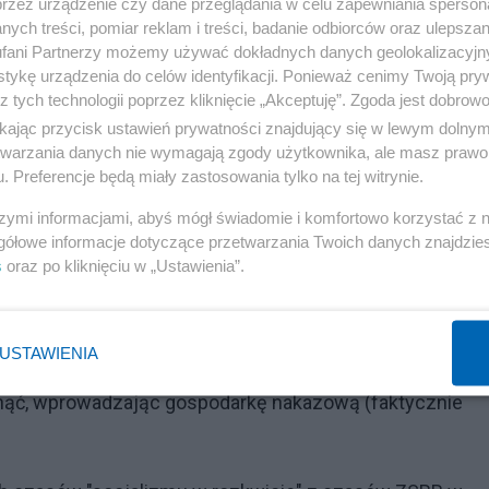
przez urządzenie czy dane przeglądania w celu zapewniania sperson
ych treści, pomiar reklam i treści, badanie odbiorców oraz ulepszan
rost z ZSRR
, gdy państwo było wszechmocne, nie
fani Partnerzy możemy używać dokładnych danych geolokalizacyjn
mi, choćby do prywatnej własności. Nic dziwnego, że to 
tykę urządzenia do celów identyfikacji. Ponieważ cenimy Twoją pry
olucyjne kroki już poczyniono, przyjmując w błyskawicz
z tych technologii poprzez kliknięcie „Akceptuję”. Zgoda jest dobro
ikając przycisk ustawień prywatności znajdujący się w lewym dolny
ówi, że Ministerstwo Finansów w obecnej nadzwyczajne
etwarzania danych nie wymagają zgody użytkownika, ale masz prawo 
tem, mogąc dowolnie zadłużać państwo w miarę potrzeb.
. Preferencje będą miały zastosowania tylko na tej witrynie.
zesem Banku Centralnego, która złośliwie blokuje rozwój
szymi informacjami, abyś mógł świadomie i komfortowo korzystać z
 rządu oraz właścicieli bankrutujących firm) i zastąpien
gółowe informacje dotyczące przetwarzania Twoich danych znajdzi
lucji. Oczywiście swobodne zadłużanie i drukowanie
s
oraz po kliknięciu w „Ustawienia”.
inflacji, morderczej dla każdego państwa, dlatego w
ższanie stopy procentowej kredytów i ściąganie nadwy
USTAWIENIA
lcerowicz). Oczywiście jest to bardzo trudny i bolesny
nąć, wprowadzając gospodarkę nakazową (faktycznie