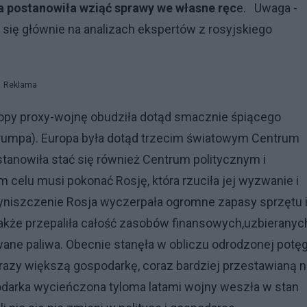
a postanowiła wziąć sprawy we własne ręc
e. Uwaga -
 się głównie na analizach ekspertów z rosyjskiego
Reklama
uropy proxy-wojnę obudziła dotąd smacznie śpiącego
rumpa). Europa była dotąd trzecim światowym Centrum
tanowiła stać się również Centrum politycznym i
 celu musi pokonać Rosję, która rzuciła jej wyzwanie i
wyniszczenie Rosja wyczerpała ogromne zapasy sprzętu 
akże przepaliła całość zasobów finansowych,uzbieranyc
wane paliwa. Obecnie stanęła w obliczu odrodzonej potęg
razy większą gospodarkę, coraz bardziej przestawianą n
darka wycieńczona tyloma latami wojny weszła w stan