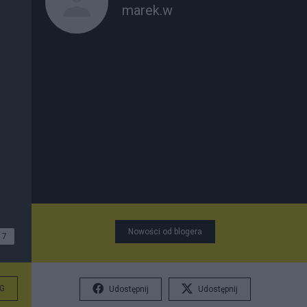
marek.w
Nowości od blogera
7
G
Udostępnij
Udostępnij