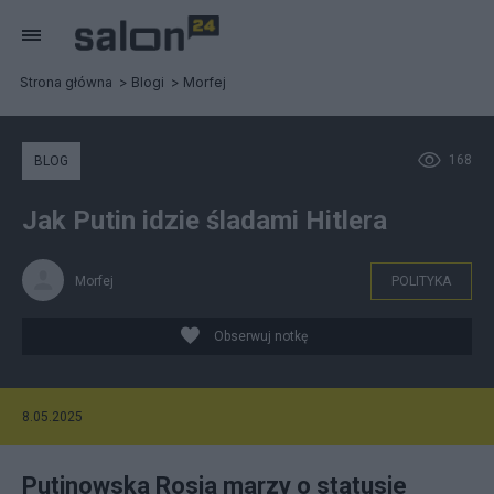
Strona główna
Blogi
Morfej
168
BLOG
Jak Putin idzie śladami Hitlera
Morfej
POLITYKA
Obserwuj notkę
8.05.2025
Putinowska Rosja marzy o statusie