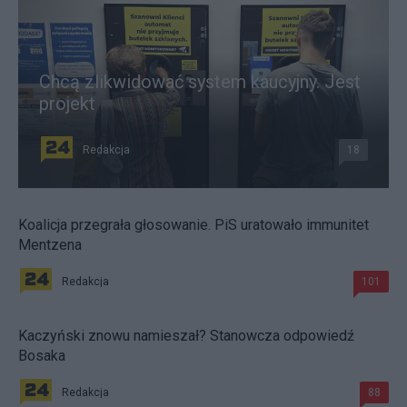
Chcą zlikwidować system kaucyjny. Jest
projekt
Redakcja
18
Koalicja przegrała głosowanie. PiS uratowało immunitet
Mentzena
Redakcja
101
Kaczyński znowu namieszał? Stanowcza odpowiedź
Bosaka
Redakcja
88