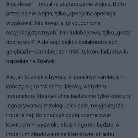
A na deser — rytualne zaprzeczanie wojnie. Bo to
przecież nie wojna, tylko „specjalna operacja
wojskowa”. Nie inwazja, tylko „ochrona
rosyjskojęzycznych”. Nie ludobójstwo, tylko „gesty
dobrej woli”. A do tego bajki o biolaboratoriach,
gołębiach–samobójcach i NATO, które lada chwila
napadnie na Briańsk.
Ale, jak to zwykle bywa z imperialnymi ambicjami —
kończy się to tak samo: klęską, wstydem i
trybunałem. Klęska Putina będzie nie tylko końcem
jego prywatnej mitologii, ale i całej rosyjskiej idei
imperialnej. Bo choćbyś czołg posmarował
kawiorem – wyzwoliciela z niego nie będzie. A
imperium zbudowane na kłamstwie, strachu i