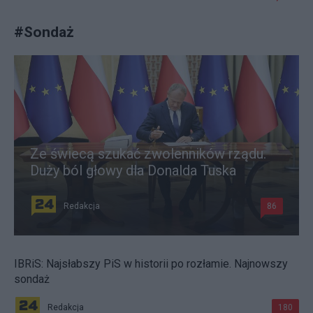
#
Sondaż
Ze świecą szukać zwolenników rządu.
Duży ból głowy dla Donalda Tuska
Redakcja
86
IBRiS: Najsłabszy PiS w historii po rozłamie. Najnowszy
sondaż
Redakcja
180