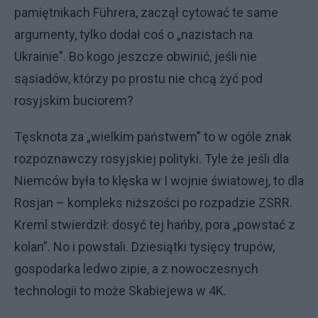
pamiętnikach Führera, zaczął cytować te same
argumenty, tylko dodał coś o „nazistach na
Ukrainie”. Bo kogo jeszcze obwinić, jeśli nie
sąsiadów, którzy po prostu nie chcą żyć pod
rosyjskim buciorem?
Tęsknota za „wielkim państwem” to w ogóle znak
rozpoznawczy rosyjskiej polityki. Tyle że jeśli dla
Niemców była to klęska w I wojnie światowej, to dla
Rosjan – kompleks niższości po rozpadzie ZSRR.
Kreml stwierdził: dosyć tej hańby, pora „powstać z
kolan”. No i powstali. Dziesiątki tysięcy trupów,
gospodarka ledwo zipie, a z nowoczesnych
technologii to może Skabiejewa w 4K.