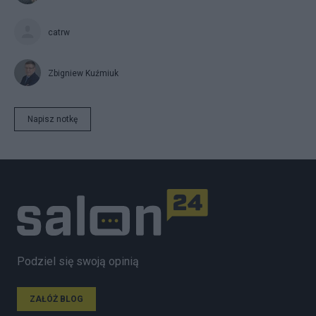
catrw
Zbigniew Kuźmiuk
Napisz notkę
Podziel się swoją opinią
ZAŁÓŻ BLOG