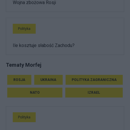
Wojna zbożowa Rosji
Polityka
Ile kosztuje słabość Zachodu?
Tematy Morfej
ROSJA
UKRAINA
POLITYKA ZAGRANICZNA
NATO
IZRAEL
Polityka