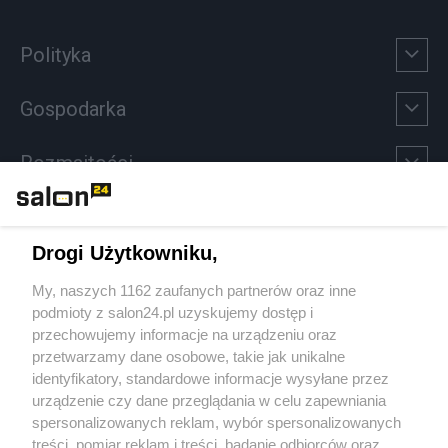
Polityka
Gospodarka
Rozmaitości
Technologie
Drogi Użytkowniku,
Sport
My, naszych 1162 zaufanych partnerów oraz inne
podmioty z salon24.pl uzyskujemy dostęp i
Społeczeństwo
przechowujemy informacje na urządzeniu oraz
przetwarzamy dane osobowe, takie jak unikalne
Kultura
identyfikatory, standardowe informacje wysyłane przez
urządzenie czy dane przeglądania w celu zapewniania
spersonalizowanych reklam, wybór spersonalizowanych
treści, pomiar reklam i treści, badanie odbiorców oraz