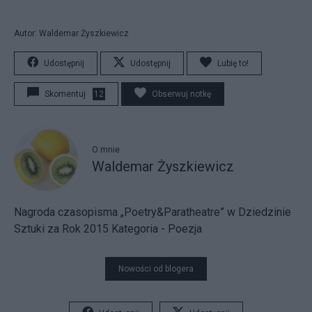
Autor: Waldemar Żyszkiewicz
Udostępnij
Udostępnij
Lubię to!
Skomentuj
12
Obserwuj notkę
O mnie
Waldemar Żyszkiewicz
Nagroda czasopisma „Poetry&Paratheatre” w Dziedzinie
Sztuki za Rok 2015 Kategoria - Poezja
Nowości od blogera