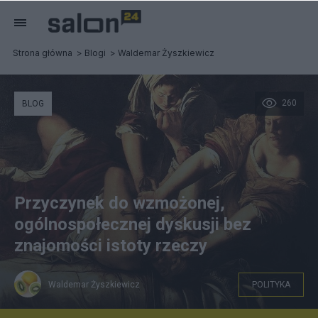
Strona główna
Blogi
Waldemar Żyszkiewicz
260
BLOG
Przyczynek do wzmożonej,
ogólnospołecznej dyskusji bez
znajomości istoty rzeczy
Waldemar Żyszkiewicz
POLITYKA
#prawo cytatu Gentileschi_Judyta