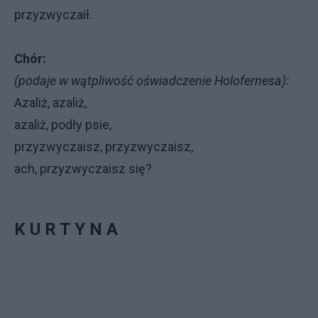
przyzwyczaił.
Chór:
(podaje w wątpliwość oświadczenie Holofernesa):
Azaliż, azaliż,
azaliż, podły psie,
przyzwyczaisz, przyzwyczaisz,
ach, przyzwyczaisz się?
K U R T Y N A