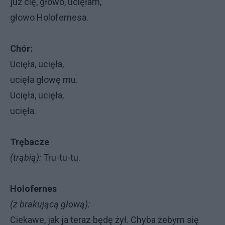
już cię, głowo, ucięłam,
głowo Holofernesa.
Chór:
Ucięła, ucięła,
ucięła głowę mu.
Ucięła, ucięła,
ucięła.
Trębacze
(trąbią):
Tru-tu-tu.
Holofernes
(z brakującą głową):
Ciekawe, jak ja teraz będę żył. Chyba żebym się