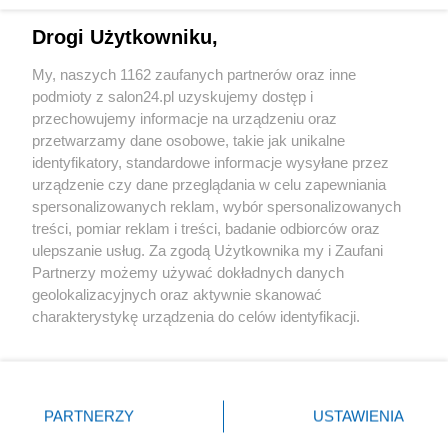
Drogi Użytkowniku,
Sport
My, naszych 1162 zaufanych partnerów oraz inne
podmioty z salon24.pl uzyskujemy dostęp i
Społeczeństwo
przechowujemy informacje na urządzeniu oraz
przetwarzamy dane osobowe, takie jak unikalne
Kultura
identyfikatory, standardowe informacje wysyłane przez
urządzenie czy dane przeglądania w celu zapewniania
spersonalizowanych reklam, wybór spersonalizowanych
treści, pomiar reklam i treści, badanie odbiorców oraz
ulepszanie usług. Za zgodą Użytkownika my i Zaufani
X
Facebook
Instagram
Youtube
Partnerzy możemy używać dokładnych danych
geolokalizacyjnych oraz aktywnie skanować
charakterystykę urządzenia do celów identyfikacji.
Web Content Media sp. z o. o. © 2022
Ponieważ cenimy Twoją prywatność, prosimy o zgodę na
korzystanie z tych technologii poprzez kliknięcie
„Akceptuję”. Zgoda jest dobrowolna i zawsze możesz ją
Pomoc
O nas
Praca
Reklama
Kontakt
zmienić/wycofać klikając przycisk ustawień prywatności
PARTNERZY
USTAWIENIA
znajdujący się w lewym dolnym rogu strony
. Niektóre