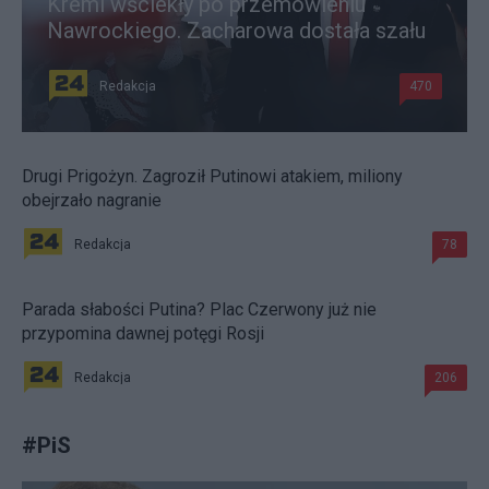
Kreml wściekły po przemówieniu
Nawrockiego. Zacharowa dostała szału
Redakcja
470
Drugi Prigożyn. Zagroził Putinowi atakiem, miliony
obejrzało nagranie
Redakcja
78
Parada słabości Putina? Plac Czerwony już nie
przypomina dawnej potęgi Rosji
Redakcja
206
#
PiS