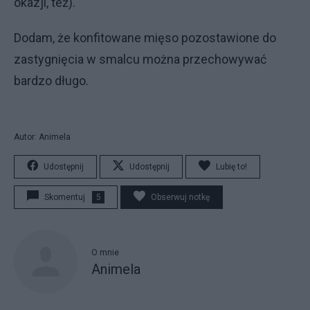
okazji, też).
Dodam, że konfitowane mięso pozostawione do
zastygnięcia w smalcu można przechowywać
bardzo długo.
Autor: Animela
Udostępnij
Udostępnij
Lubię to!
Skomentuj
5
Obserwuj notkę
O mnie
Animela