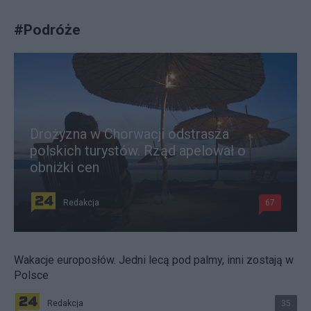
#
Podróże
Drożyzna w Chorwacji odstrasza
polskich turystów. Rząd apelował o
obniżki cen
Redakcja
67
Wakacje europosłów. Jedni lecą pod palmy, inni zostają w
Polsce
Redakcja
35