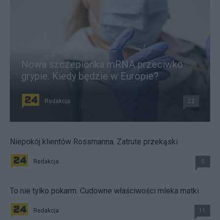
Nowa szczepionka mRNA przeciwko
grypie. Kiedy będzie w Europie?
Redakcja
22
Niepokój klientów Rossmanna. Zatrute przekąski
Redakcja
5
To nie tylko pokarm. Cudowne właściwości mleka matki
Redakcja
11