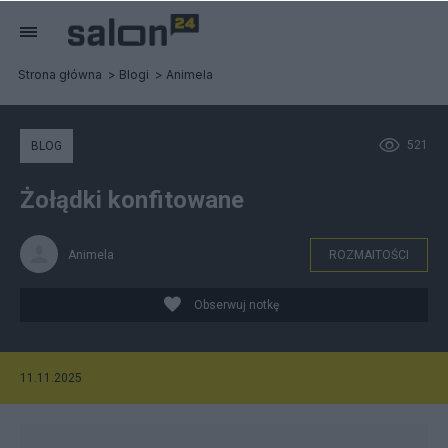
Strona główna
Blogi
Animela
521
BLOG
Żołądki konfitowane
Animela
ROZMAITOŚCI
Obserwuj notkę
11.11.2025