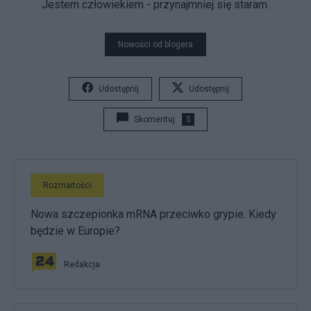
Jestem człowiekiem - przynajmniej się staram.
Nowości od blogera
Udostępnij
Udostępnij
Skomentuj
5
Rozmaitości
Nowa szczepionka mRNA przeciwko grypie. Kiedy
będzie w Europie?
Redakcja