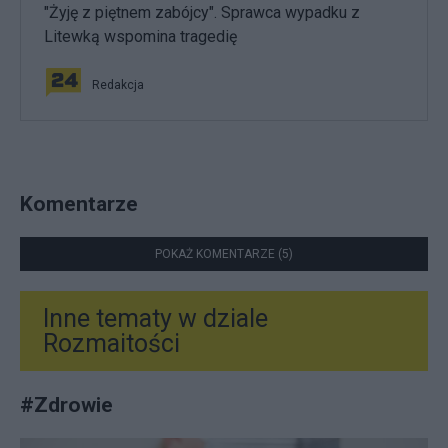
"Żyję z piętnem zabójcy". Sprawca wypadku z
Litewką wspomina tragedię
Redakcja
Komentarze
POKAŻ KOMENTARZE (5)
Inne tematy w dziale
Rozmaitości
#
Zdrowie