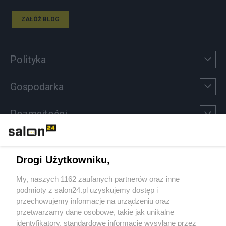
ZAŁÓŻ BLOG
Polityka
Gospodarka
Rozmaitości
Technologie
Drogi Użytkowniku,
Sport
My, naszych 1162 zaufanych partnerów oraz inne
podmioty z salon24.pl uzyskujemy dostęp i
Społeczeństwo
przechowujemy informacje na urządzeniu oraz
przetwarzamy dane osobowe, takie jak unikalne
Kultura
identyfikatory, standardowe informacje wysyłane przez