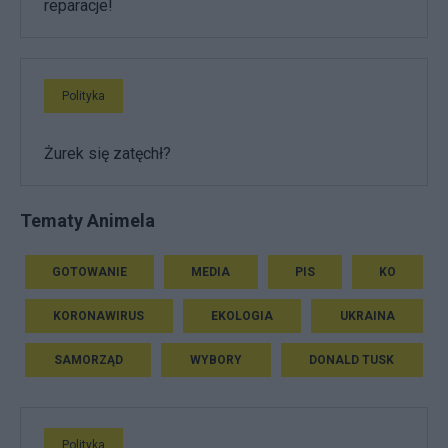
reparacje!
Polityka
Żurek się zatęchł?
Tematy Animela
GOTOWANIE
MEDIA
PIS
KO
KORONAWIRUS
EKOLOGIA
UKRAINA
SAMORZĄD
WYBORY
DONALD TUSK
Polityka