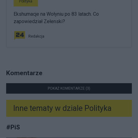
Polityka
Ekshumacje na Wołyniu po 83 latach. Co
zapowiedział Zełenski?
Redakcja
Komentarze
POKAŻ KOMENTARZE (3)
Inne tematy w dziale
Polityka
#
PiS