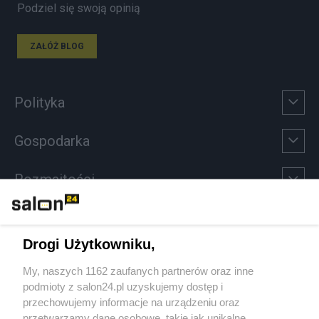
Podziel się swoją opinią
ZAŁÓŻ BLOG
Polityka
Gospodarka
Rozmaitości
Technologie
Drogi Użytkowniku,
Sport
My, naszych 1162 zaufanych partnerów oraz inne
podmioty z salon24.pl uzyskujemy dostęp i
Społeczeństwo
przechowujemy informacje na urządzeniu oraz
przetwarzamy dane osobowe, takie jak unikalne