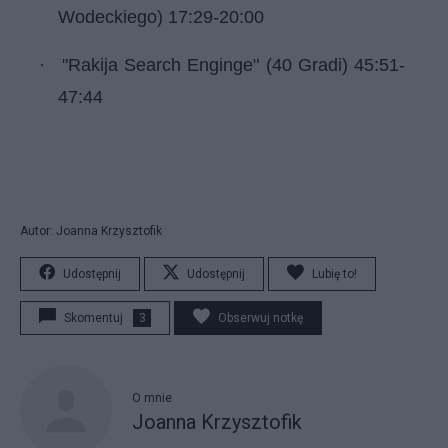
Wodeckiego)
17:29
-
20:00
·
"Rakija Search Enginge"
(40 Gradi)
45:51
-
47:44
Autor: Joanna Krzysztofik
Udostępnij
Udostępnij
Lubię to!
Skomentuj
3
Obserwuj notkę
O mnie
Joanna Krzysztofik