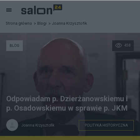
Strona główna
Blogi
Joanna Krzysztofik
458
BLOG
Odpowiadam p. Dzierżanowskiemu i
p. Osadowskiemu w sprawie p. JKM
Joanna Krzysztofik
POLITYKA HISTORYCZNA
Fot: by Piotr Drabik from Poland (Janusz Korwin Mikke)