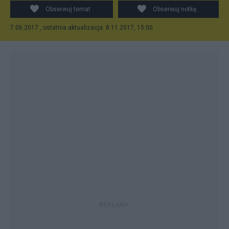
[CC BY 2.0
Obserwuj temat
Obserwuj notkę
(http://creativecommons.org/licenses/by/2.0)], via
7.06.2017 , ostatnia aktualizacja: 8.11.2017, 15:00
Wikimedia Commons.