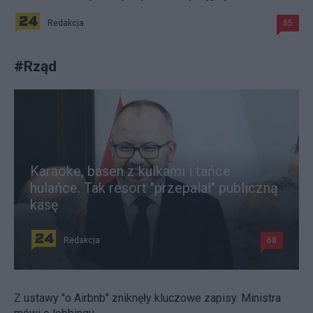
Redakcja
85
#
Rząd
Karaoke, basen z kulkami i tańce
hulańce. Tak resort "przepalał" publiczną
kasę
Redakcja
68
Z ustawy "o Airbnb" zniknęły kluczowe zapisy. Ministra