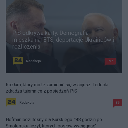
PiS odkrywa karty. Demografia,
mieszkania, ETS, deportacje Ukraińców i
rozliczenia
Redakcja
197
Rozłam, który może zamienić się w sojusz. Terlecki
zdradza tajemnice z posiedzeń PiS
Redakcja
89
Hofman bezlitosny dla Kurskiego. "48 godzin po
Smoleńsku liczył, których posłów wyciągnąć"