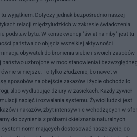
 tu wyjątkiem. Dotyczy jednak bezpośrednio naszej
tykach relacji międzyludzkich w zakresie świadczenia
ie podstaw bytu. W konsekwencji "świat na niby" jest tu
ości państwa do objęcia wszelkiej aktywności
minacja obywateli do bronienia siebie i swoich zasobów
órej państwo uzbrojone w moc stanowienia i bezwzględne
ównie silniejsze. To tylko złudzenie, bo nawet w
asę sposobów na obejście zakazów i życie obchodziło
rogi, albo wydłubując dziury w zasiekach. Każdy żywioł
lacji napięć i rozwalania systemu. Żywioł ludzki jest
 zakazów i nakazów, zbyt intensywnie wchodzących w sfe
mamy do czynienia z próbami okiełznania naturalnych
z system norm mających dostosować nasze życie, do