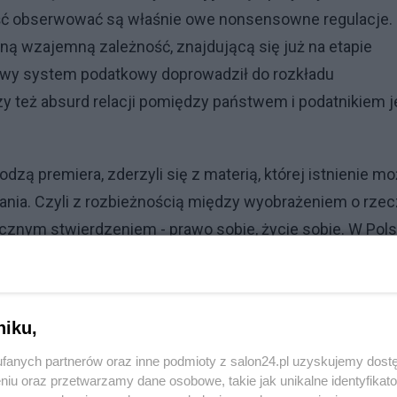
ść obserwować są właśnie owe nonsensowne regulacje.
lną wzajemną zależność, znajdującą się już na etapie
iowy system podatkowy doprowadził do rozkładu
y też absurd relacji pomiędzy państwem i podatnikiem j
zą premiera, zderzyli się z materią, której istnienie m
ania. Czyli z rozbieżnością między wyobrażeniem o rzec
ocznym stwierdzeniem - prawo sobie, życie sobie. W Pol
ogromna i widać ją na każdym kroku, nawet w postaci
opą pieszego chodników. To się nazywa wizualizacja.
dy trzeźwiejszy prawnik.
niku,
fanych partnerów oraz inne podmioty z salon24.pl uzyskujemy dost
niu oraz przetwarzamy dane osobowe, takie jak unikalne identyfikat