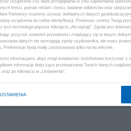
przez urządzenie czy dane przeglądania w celu zapewniania sperson
ych treści, pomiar reklam i treści, badanie odbiorców oraz ulepszan
fani Partnerzy możemy używać dokładnych danych geolokalizacyjn
tykę urządzenia do celów identyfikacji. Ponieważ cenimy Twoją pry
z tych technologii poprzez kliknięcie „Akceptuję”. Zgoda jest dobro
ikając przycisk ustawień prywatności znajdujący się w lewym dolny
etwarzania danych nie wymagają zgody użytkownika, ale masz prawo 
. Preferencje będą miały zastosowania tylko na tej witrynie.
szymi informacjami, abyś mógł świadomie i komfortowo korzystać z
gółowe informacje dotyczące przetwarzania Twoich danych znajdzi
s
oraz po kliknięciu w „Ustawienia”.
USTAWIENIA