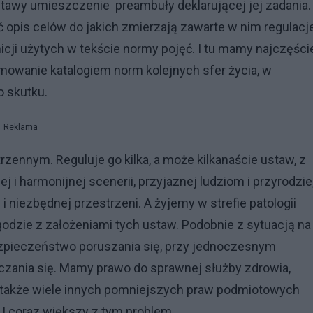
stawy umieszczenie preambuły deklarującej jej zadania
 opis celów do jakich zmierzają zawarte w nim regulacje
icji użytych w tekście normy pojęć. I tu mamy najczęści
mowanie katalogiem norm kolejnych sfer życia, w
 skutku.
Reklama
zennym. Reguluje go kilka, a może kilkanaście ustaw, z
 i harmonijnej scenerii, przyjaznej ludziom i przyrodzie
niezbędnej przestrzeni. A żyjemy w strefie patologii
odzie z założeniami tych ustaw. Podobnie z sytuacją na
ezpieczeństwo poruszania się, przy jednoczesnym
ania się. Mamy prawo do sprawnej służby zdrowia,
a także wiele innych pomniejszych praw podmiotowych
 I coraz większy z tym problem.