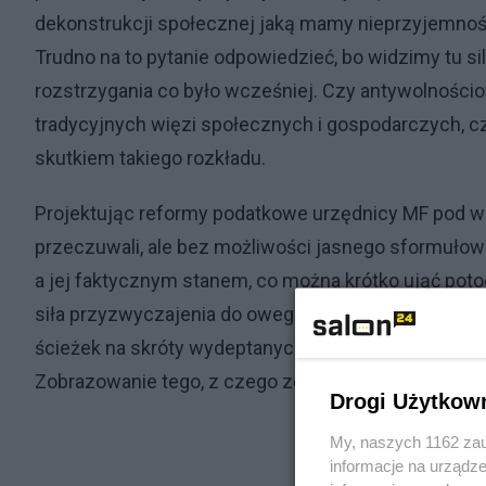
dekonstrukcji społecznej jaką mamy nieprzyjemno
Trudno na to pytanie odpowiedzieć, bo widzimy tu si
rozstrzygania co było wcześniej. Czy antywolnośc
tradycyjnych więzi społecznych i gospodarczych, cz
skutkiem takiego rozkładu.
Projektując reformy podatkowe urzędnicy MF pod wod
przeczuwali, ale bez możliwości jasnego sformułow
a jej faktycznym stanem, co można krótko ująć pot
siła przyzwyczajenia do owego dualizmu pojęć jest 
ścieżek na skróty wydeptanych obok nietkniętych st
Zobrazowanie tego, z czego zdaje sobie sprawę każ
Drogi Użytkow
My, naszych 1162 zau
informacje na urządze