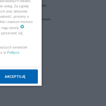
alizowanych reklam,
ie usług. Za zgodą
Jan Filip Libicki
ych oraz aktywnie
watność, prosimy o
Sylwester Śmiech
wolna i zawsze możesz
m rogu strony
.
sprzeciwić się
Napisz notkę
 naszych serwisów
esz w
Polityce
AKCEPTUJĘ