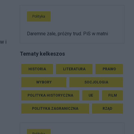
Polityka
Daremne żale, próżny trud. PiS w matni
w i
Tematy kelkeszos
HISTORIA
LITERATURA
PRAWO
WYBORY
SOCJOLOGIA
POLITYKA HISTORYCZNA
UE
FILM
POLITYKA ZAGRANICZNA
RZĄD
Polityka