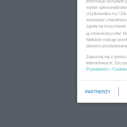
informacje wysyłane 
wybór spersonalizowan
Użytkownika my i Zau
skanować charakterys
zgodę na korzystanie 
ją zmienić/wycofać kl
Niektóre rodzaje prz
takiemu przetwarzaniu
Zapoznaj się z poniż
internetowych. Szcze
Prywatności
i
Cookie
PARTNERZY