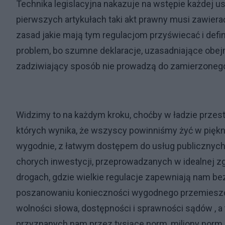
Technika legislacyjna nakazuje na wstępie każdej u
pierwszych artykułach taki akt prawny musi zawierać
zasad jakie mają tym regulacjom przyświecać i defin
problem, bo szumne deklaracje, uzasadniające obej
zadziwiający sposób nie prowadzą do zamierzonego
Widzimy to na każdym kroku, choćby w ładzie przestr
których wynika, że wszyscy powinniśmy żyć w pięknej
wygodnie, z łatwym dostępem do usług publicznych i 
chorych inwestycji, przeprowadzanych w idealnej zg
drogach, gdzie wielkie regulacje zapewniają nam b
poszanowaniu konieczności wygodnego przemieszcz
wolności słowa, dostępności i sprawności sądów , 
przyznanych nam przez tysiące norm, miliony norm.