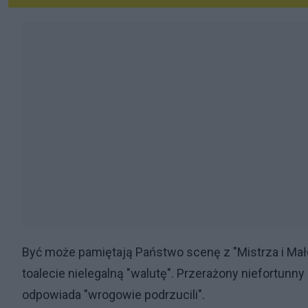
Być może pamiętają Państwo scenę z "Mistrza i Małg
toalecie nielegalną "walutę". Przerażony niefortunny
odpowiada "wrogowie podrzucili".