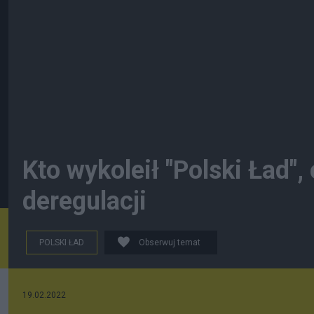
Kto wykoleił "Polski Ład",
deregulacji
POLSKI ŁAD
Obserwuj temat
19.02.2022