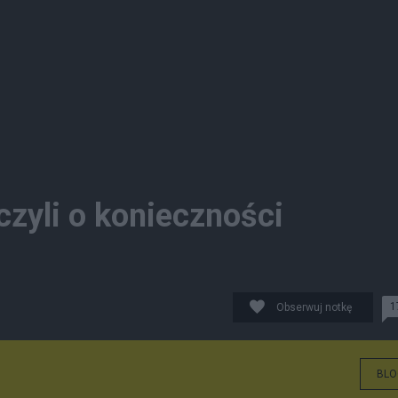
 czyli o konieczności
1
Obserwuj notkę
BLO