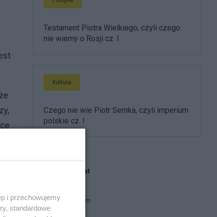
Testament Piotra Wielkiego, czyli czego
nie wiemy o Rosji cz. I
est
Kultura
oże
zy,
Czego nie wie Piotr Semka, czyli imperium
polskie cz. I
sce
Blogi na ten temat
ęp i przechowujemy
antyoszolom
ory, standardowe