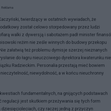
Reklama
czyński, twierdzący w ostatnich wywiadach, że
podatkowy został celowo storpedowany przez ludzi
iarą walki z dywersją i sabotażem padł minister finansó
y pisowski reżim nie ześle winnych do budowy przekopu
. Nie załatwią też problemu dymisje szerzej nieznanych
ysłanie do łagru nieuczciwego dyrektora kwaterunku nie
zku Radzieckim. Personalia przestają mieć bowiem
nieczytelność, niewydolność, a w końcu nieuchronny
 na kwestiach fundamentalnych, na gnijących podstawach
egulacji jest skutkiem przeżywania się tych form
 dziesięcioleciach, czy raczej jedną z przyczyn