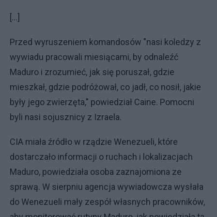
[…]
Przed wyruszeniem komandosów "nasi koledzy z
wywiadu pracowali miesiącami, by odnaleźć
Maduro i zrozumieć, jak się poruszał, gdzie
mieszkał, gdzie podróżował, co jadł, co nosił, jakie
były jego zwierzęta," powiedział Caine. Pomocni
byli nasi sojusznicy z Izraela.
CIA miała źródło w rządzie Wenezueli, które
dostarczało informacji o ruchach i lokalizacjach
Maduro, powiedziała osoba zaznajomiona ze
sprawą. W sierpniu agencja wywiadowcza wysłała
do Wenezueli mały zespół własnych pracowników,
aby monitorować rutyny Maduro, jak powiedziała ta