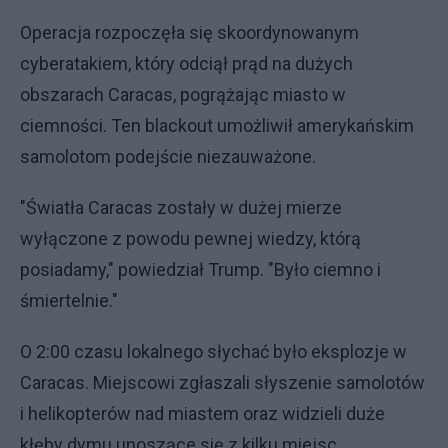
Operacja rozpoczęła się skoordynowanym
cyberatakiem, który odciął prąd na dużych
obszarach Caracas, pogrążając miasto w
ciemności. Ten blackout umożliwił amerykańskim
samolotom podejście niezauważone.
"Światła Caracas zostały w dużej mierze
wyłączone z powodu pewnej wiedzy, którą
posiadamy," powiedział Trump. "Było ciemno i
śmiertelnie."
O 2:00 czasu lokalnego słychać było eksplozje w
Caracas. Miejscowi zgłaszali słyszenie samolotów
i helikopterów nad miastem oraz widzieli duże
kłęby dymu unoszące się z kilku miejsc.