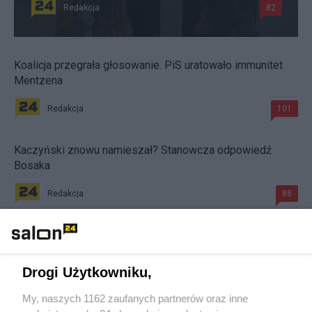
Redakcja
82
Koalicja przegrała głosowanie. PiS uratowało immunitet
Mentzena
Redakcja
101
Kaczyński znowu namieszał? Stanowcza odpowiedź
Bosaka
Redakcja
88
#
Sondaż
Drogi Użytkowniku,
My, naszych 1162 zaufanych partnerów oraz inne