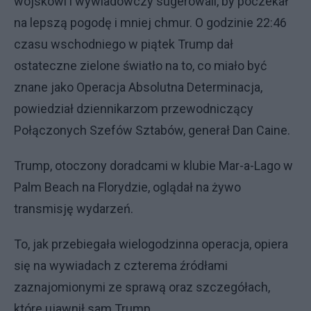
wojskowi i wywiadowczy sugerowali, by poczekał
na lepszą pogodę i mniej chmur. O godzinie 22:46
czasu wschodniego w piątek Trump dał
ostateczne zielone światło na to, co miało być
znane jako Operacja Absolutna Determinacja,
powiedział dziennikarzom przewodniczący
Połączonych Szefów Sztabów, generał Dan Caine.
Trump, otoczony doradcami w klubie Mar-a-Lago w
Palm Beach na Florydzie, oglądał na żywo
transmisję wydarzeń.
To, jak przebiegała wielogodzinna operacja, opiera
się na wywiadach z czterema źródłami
zaznajomionymi ze sprawą oraz szczegółach,
które ujawnił sam Trump.