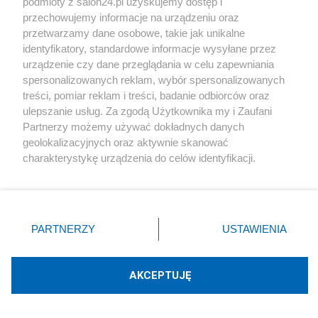
podmioty z salon24.pl uzyskujemy dostęp i
przechowujemy informacje na urządzeniu oraz
przetwarzamy dane osobowe, takie jak unikalne
Ze świecą szukać zwolenników rządu.
identyfikatory, standardowe informacje wysyłane przez
Duży ból głowy dla Donalda Tuska
urządzenie czy dane przeglądania w celu zapewniania
spersonalizowanych reklam, wybór spersonalizowanych
treści, pomiar reklam i treści, badanie odbiorców oraz
Redakcja
202
ulepszanie usług. Za zgodą Użytkownika my i Zaufani
Partnerzy możemy używać dokładnych danych
geolokalizacyjnych oraz aktywnie skanować
charakterystykę urządzenia do celów identyfikacji.
IBRiS: Najsłabszy PiS w historii po rozłamie. Najnowszy
Ponieważ cenimy Twoją prywatność, prosimy o zgodę na
sondaż
korzystanie z tych technologii poprzez kliknięcie
Redakcja
180
„Akceptuję”. Zgoda jest dobrowolna i zawsze możesz ją
zmienić/wycofać klikając przycisk ustawień prywatności
PARTNERZY
USTAWIENIA
znajdujący się w lewym dolnym rogu strony
. Niektóre
PiS traci na rozłamie z Morawieckim, ale prawica nie.
rodzaje przetwarzania danych nie wymagają zgody
Najnowszy sondaż
użytkownika, ale masz prawo sprzeciwić się takiemu
AKCEPTUJĘ
przetwarzaniu. Preferencje będą miały zastosowania tylko
Redakcja
67
na tej witrynie.