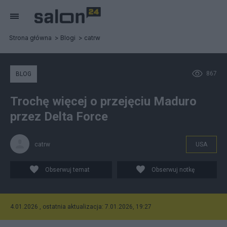
Strona główna
Blogi
catrw
867
BLOG
Trochę więcej o przejęciu Maduro
przez Delta Force
catrw
USA
Obserwuj temat
Obserwuj notkę
4.01.2026 , ostatnia aktualizacja: 7.01.2026, 19:27