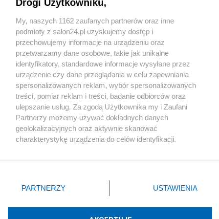
Drogi Użytkowniku,
Sport
My, naszych 1162 zaufanych partnerów oraz inne
podmioty z salon24.pl uzyskujemy dostęp i
Społeczeństwo
przechowujemy informacje na urządzeniu oraz
przetwarzamy dane osobowe, takie jak unikalne
Kultura
identyfikatory, standardowe informacje wysyłane przez
urządzenie czy dane przeglądania w celu zapewniania
spersonalizowanych reklam, wybór spersonalizowanych
treści, pomiar reklam i treści, badanie odbiorców oraz
ulepszanie usług. Za zgodą Użytkownika my i Zaufani
X
Facebook
Instagram
Youtube
Partnerzy możemy używać dokładnych danych
geolokalizacyjnych oraz aktywnie skanować
charakterystykę urządzenia do celów identyfikacji.
Web Content Media sp. z o. o. © 2022
Ponieważ cenimy Twoją prywatność, prosimy o zgodę na
korzystanie z tych technologii poprzez kliknięcie
„Akceptuję”. Zgoda jest dobrowolna i zawsze możesz ją
Pomoc
O nas
Praca
Reklama
Kontakt
zmienić/wycofać klikając przycisk ustawień prywatności
PARTNERZY
USTAWIENIA
znajdujący się w lewym dolnym rogu strony
. Niektóre
rodzaje przetwarzania danych nie wymagają zgody
użytkownika, ale masz prawo sprzeciwić się takiemu