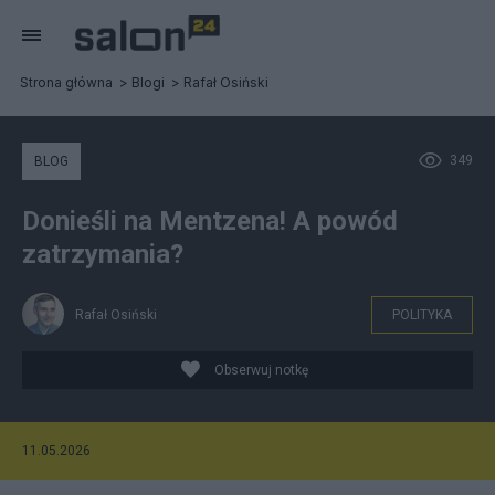
Strona główna
Blogi
Rafał Osiński
349
BLOG
Donieśli na Mentzena! A powód
zatrzymania?
Rafał Osiński
POLITYKA
Obserwuj notkę
11.05.2026