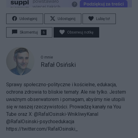
Udostępnij
Udostępnij
Lubię to!
Skomentuj
6
Obserwuj notkę
O mnie
Rafał Osiński
Sprawy społeczno-polityczne i kościelne, edukacja,
ochrona zdrowia to bliskie tematy. Ale nie tylko. Jestem
uważnym obserwatorem i pomagam, abyśmy nie utopili
się w naszej rzeczywistości. Prowadzę kanały na You
Tube oraz X:
@RafalOsinski-W
nikliwyKanal
@RafalOsinski-psychoedukacja
https://twitter.com/RafalOsinski_