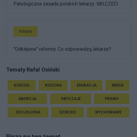
Patologiczna zasada polskich lekarzy: MILCZEĆ!
Polityka
"Odklejone" reformy. Co odpowiedzą lekarze?
Tematy Rafał Osiński
KOŚCIÓŁ
RODZINA
EDUKACJA
MEDIA
ABORCJA
OBYCZAJE
PRAWO
SOCJOLOGIA
DZIECKO
WYCHOWANIE
Piszą na ten temat