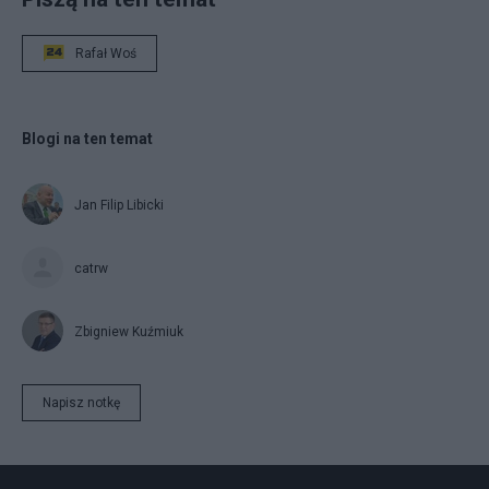
Rafał Woś
Blogi na ten temat
Jan Filip Libicki
catrw
Zbigniew Kuźmiuk
Napisz notkę