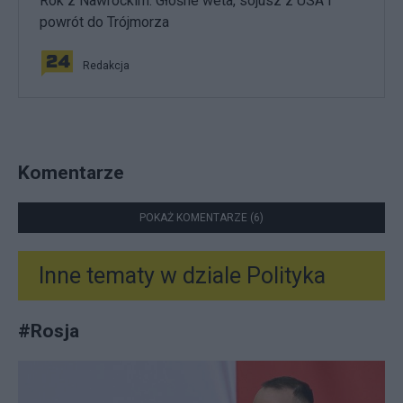
Rok z Nawrockim. Głośne weta, sojusz z USA i
powrót do Trójmorza
Redakcja
Komentarze
POKAŻ KOMENTARZE (6)
Inne tematy w dziale
Polityka
#
Rosja