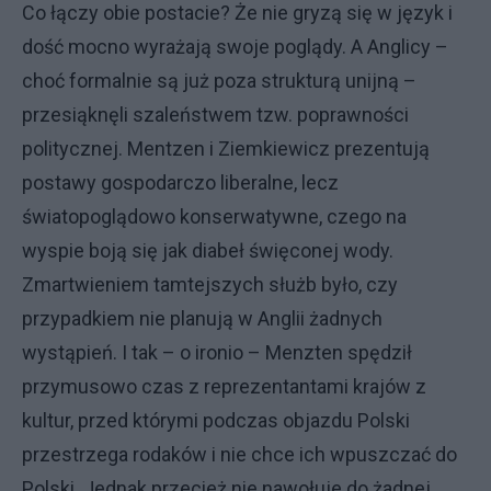
Co łączy obie postacie? Że nie gryzą się w język i
dość mocno wyrażają swoje poglądy. A Anglicy –
choć formalnie są już poza strukturą unijną –
przesiąknęli szaleństwem tzw. poprawności
politycznej. Mentzen i Ziemkiewicz prezentują
postawy gospodarczo liberalne, lecz
światopoglądowo konserwatywne, czego na
wyspie boją się jak diabeł święconej wody.
Zmartwieniem tamtejszych służb było, czy
przypadkiem nie planują w Anglii żadnych
wystąpień. I tak – o ironio – Menzten spędził
przymusowo czas z reprezentantami krajów z
kultur, przed którymi podczas objazdu Polski
przestrzega rodaków i nie chce ich wpuszczać do
Polski. Jednak przecież nie nawołuje do żadnej