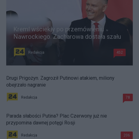
Kreml wściekły po przemówieniu
Nawrockiego. Zacharowa dostała szału
Redakcja
452
Drugi Prigożyn. Zagroził Putinowi atakiem, miliony
obejrzało nagranie
Redakcja
78
Parada słabości Putina? Plac Czerwony już nie
przypomina dawnej potęgi Rosji
Redakcja
206