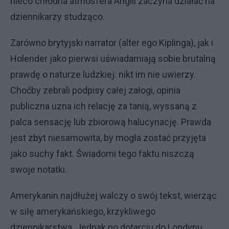
nieco chłodna atmosfera Anglii zaczyna działać na
dziennikarzy studząco.
​Zarówno brytyjski narrator (alter ego Kiplinga), jak i
Holender jako pierwsi uświadamiają sobie brutalną
prawdę o naturze ludzkiej: nikt im nie uwierzy.
Choćby zebrali podpisy całej załogi, opinia
publiczna uzna ich relację za tanią, wyssaną z
palca sensację lub zbiorową halucynację. Prawda
jest zbyt niesamowita, by mogła zostać przyjęta
jako suchy fakt. Świadomi tego faktu niszczą
swoje notatki.
​Amerykanin najdłużej walczy o swój tekst, wierząc
w siłę amerykańskiego, krzykliwego
dziennikarstwa. Jednak po dotarciu do Londynu,