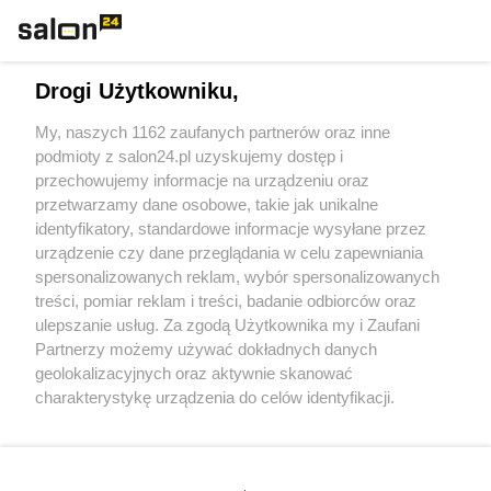
Technologie
Drogi Użytkowniku,
Sport
My, naszych 1162 zaufanych partnerów oraz inne
podmioty z salon24.pl uzyskujemy dostęp i
Społeczeństwo
przechowujemy informacje na urządzeniu oraz
przetwarzamy dane osobowe, takie jak unikalne
Kultura
identyfikatory, standardowe informacje wysyłane przez
urządzenie czy dane przeglądania w celu zapewniania
spersonalizowanych reklam, wybór spersonalizowanych
treści, pomiar reklam i treści, badanie odbiorców oraz
ulepszanie usług. Za zgodą Użytkownika my i Zaufani
X
Facebook
Instagram
Youtube
Partnerzy możemy używać dokładnych danych
geolokalizacyjnych oraz aktywnie skanować
charakterystykę urządzenia do celów identyfikacji.
Web Content Media sp. z o. o. © 2022
Ponieważ cenimy Twoją prywatność, prosimy o zgodę na
korzystanie z tych technologii poprzez kliknięcie
„Akceptuję”. Zgoda jest dobrowolna i zawsze możesz ją
Pomoc
O nas
Praca
Reklama
Kontakt