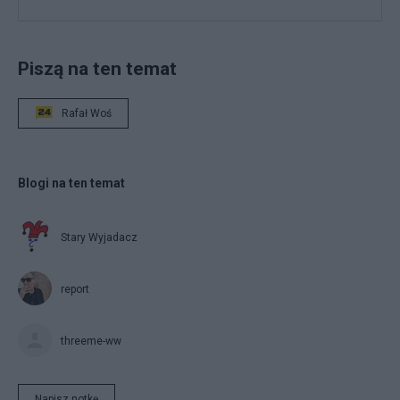
Piszą na ten temat
Rafał Woś
Blogi na ten temat
Stary Wyjadacz
report
threeme-ww
Napisz notkę