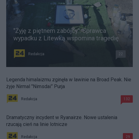
"Żyję z piętnem zabójcy". Sprawca
wypadku z Litewką wspomina tragedię
Redakcja
22
Legenda himalaizmu zginęła w lawinie na Broad Peak. Nie
żyje Nirmal "Nimsdai” Purja
Redakcja
132
Dramatyczny incydent w Ryanairze. Nowe ustalenia
rzucają cień na linie lotnicze
Redakcja
29