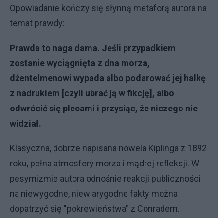
​Opowiadanie kończy się słynną metaforą autora na
temat prawdy:
​Prawda to naga dama. Jeśli przypadkiem
zostanie wyciągnięta z dna morza,
dżentelmenowi wypada albo podarować jej halkę
z nadrukiem [czyli ubrać ją w fikcję], albo
odwrócić się plecami i przysiąc, że niczego nie
widział.
Klasyczna, dobrze napisana nowela Kiplinga z 1892
roku, pełna atmosfery morza i mądrej refleksji. W
pesymizmie autora odnośnie reakcji publiczności
na niewygodne, niewiarygodne fakty można
dopatrzyć się "pokrewieństwa" z Conradem.