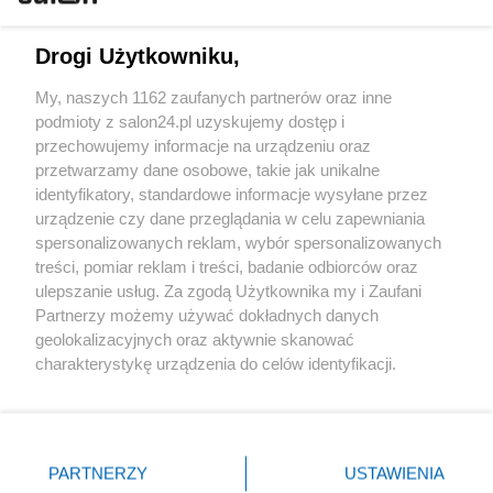
Technologie
Drogi Użytkowniku,
Sport
My, naszych 1162 zaufanych partnerów oraz inne
podmioty z salon24.pl uzyskujemy dostęp i
Społeczeństwo
przechowujemy informacje na urządzeniu oraz
przetwarzamy dane osobowe, takie jak unikalne
Kultura
identyfikatory, standardowe informacje wysyłane przez
urządzenie czy dane przeglądania w celu zapewniania
spersonalizowanych reklam, wybór spersonalizowanych
treści, pomiar reklam i treści, badanie odbiorców oraz
ulepszanie usług. Za zgodą Użytkownika my i Zaufani
X
Facebook
Instagram
Youtube
Partnerzy możemy używać dokładnych danych
geolokalizacyjnych oraz aktywnie skanować
charakterystykę urządzenia do celów identyfikacji.
Web Content Media sp. z o. o. © 2022
Ponieważ cenimy Twoją prywatność, prosimy o zgodę na
korzystanie z tych technologii poprzez kliknięcie
„Akceptuję”. Zgoda jest dobrowolna i zawsze możesz ją
Pomoc
O nas
Praca
Reklama
Kontakt
zmienić/wycofać klikając przycisk ustawień prywatności
PARTNERZY
USTAWIENIA
znajdujący się w lewym dolnym rogu strony
. Niektóre