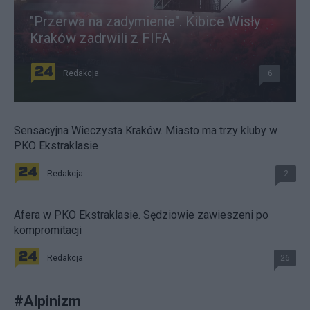
"Przerwa na zadymienie". Kibice Wisły
Kraków zadrwili z FIFA
Redakcja
6
Sensacyjna Wieczysta Kraków. Miasto ma trzy kluby w
PKO Ekstraklasie
Redakcja
2
Afera w PKO Ekstraklasie. Sędziowie zawieszeni po
kompromitacji
Redakcja
26
#
Alpinizm