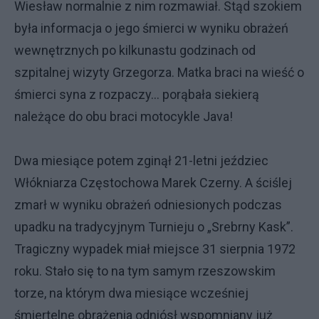
Wiesław normalnie z nim rozmawiał. Stąd szokiem
była informacja o jego śmierci w wyniku obrażeń
wewnętrznych po kilkunastu godzinach od
szpitalnej wizyty Grzegorza. Matka braci na wieść o
śmierci syna z rozpaczy… porąbała siekierą
należące do obu braci motocykle Java!
Dwa miesiące potem zginął 21-letni jeździec
Włókniarza Częstochowa Marek Czerny. A ściślej
zmarł w wyniku obrażeń odniesionych podczas
upadku na tradycyjnym Turnieju o „Srebrny Kask”.
Tragiczny wypadek miał miejsce 31 sierpnia 1972
roku. Stało się to na tym samym rzeszowskim
torze, na którym dwa miesiące wcześniej
śmiertelne obrażenia odniósł wspomniany już