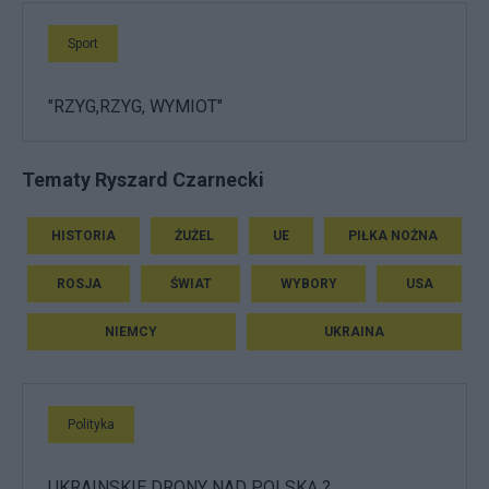
Sport
"RZYG,RZYG, WYMIOT"
Tematy Ryszard Czarnecki
HISTORIA
ŻUŻEL
UE
PIŁKA NOŻNA
ROSJA
ŚWIAT
WYBORY
USA
NIEMCY
UKRAINA
Polityka
UKRAINSKIE DRONY NAD POLSKĄ ?