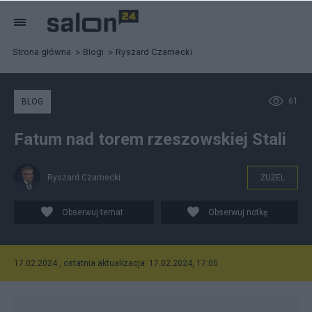
Strona główna
Blogi
Ryszard Czarnecki
61
BLOG
Fatum nad torem rzeszowskiej Stali
Ryszard Czarnecki
ŻUŻEL
Obserwuj temat
Obserwuj notkę
17.02.2024 , ostatnia aktualizacja: 17.02.2024, 17:05