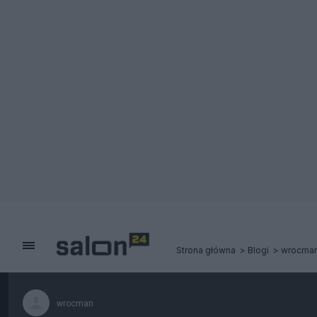
Strona główna
Blogi
wrocma
wrocman