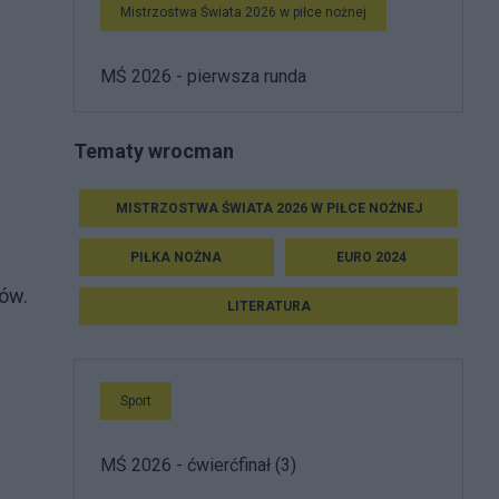
Mistrzostwa Świata 2026 w piłce nożnej
MŚ 2026 - pierwsza runda
Tematy wrocman
MISTRZOSTWA ŚWIATA 2026 W PIŁCE NOŻNEJ
PIŁKA NOŻNA
EURO 2024
ów.
LITERATURA
Sport
MŚ 2026 - ćwierćfinał (3)