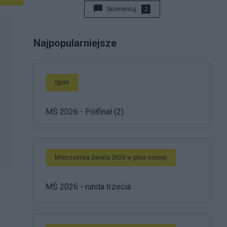
Skomentuj
2
Najpopularniejsze
Sport
MŚ 2026 - Półfinał (2)
Mistrzostwa Świata 2026 w piłce nożnej
MŚ 2026 - runda trzecia