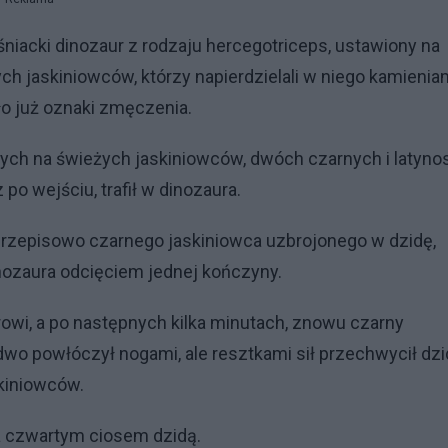
śniacki dinozaur z rodzaju hercegotriceps, ustawiony na
ch jaskiniowców, którzy napierdzielali w niego kamieniam
yło już oznaki zmęczenia.
ch na świeżych jaskiniowców, dwóch czarnych i latynos
 po wejściu, trafił w dinozaura.
eprzepisowo czarnego jaskiniowca uzbrojonego w dzidę,
inozaura odcięciem jednej kończyny.
rowi, a po następnych kilka minutach, znowu czarny
ledwo powłóczył nogami, ale resztkami sił przechwycił dz
skiniowców.
ra czwartym ciosem dzidą.