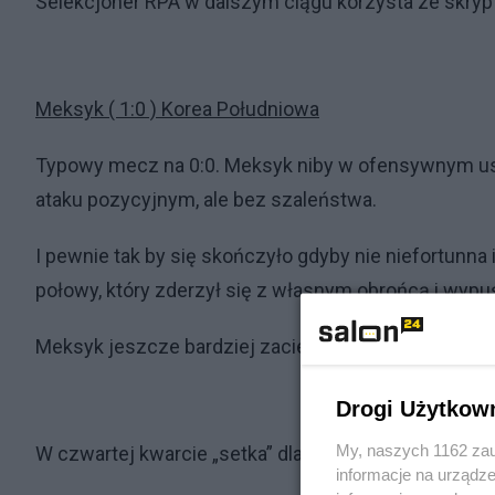
Selekcjoner RPA w dalszym ciągu korzysta ze skrypt
Meksyk ( 1:0 ) Korea Południowa
Typowy mecz na 0:0. Meksyk niby w ofensywnym ust
ataku pozycyjnym, ale bez szaleństwa.
I pewnie tak by się skończyło gdyby nie niefortunn
połowy, który zderzył się z własnym obrońcą i wypuś
Meksyk jeszcze bardziej zacieśnił szeregi, a Korea n
Drogi Użytkow
My, naszych 1162 zau
W czwartej kwarcie „setka” dla Meksyku i w pod koni
informacje na urządze