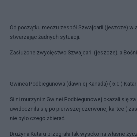
Od początku meczu zespół Szwajcarii (jeszcze) w a
stwarzając żadnych sytuacji.
Zasłużone zwycięstwo Szwajcarii (jeszcze), a Bośn
Gwinea Podbiegunowa (dawniej Kanada) ( 6:0 ) Katar
Silni murzyni z Gwinei Podbiegunowej okazali się za 
uwidoczniła się po pierwszej czerwonej kartce ( zasł
nie było czego zbierać.
Drużyna Kataru przegrała tak wysoko na własne życze