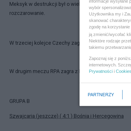
informacje wysyłane 
Meksyk w destrukcji był o wiele lepszy od Czechów
wybór spersonalizowan
rozczarowanie.
Użytkownika my i Zau
skanować charakterys
zgodę na korzystanie 
ją zmienić/wycofać kl
Niektóre rodzaje prz
W trzeciej kolejce Czechy zagrają z Meksykiem, typ
takiemu przetwarzaniu
Zapoznaj się z poniż
internetowych. Szcze
W drugim meczu RPA zagra z Koreą, typuję wygraną 
Prywatności
i
Cookie
PARTNERZY
GRUPA B
Szwajcaria (jeszcze) ( 4:1 ) Bośnia i Hercegowina