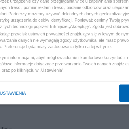
przez urządzenie czy dane przeglądania w celu zapewniania sperson
, dlatego Korea nie mogła w tym meczu poszaleć. Trochę
ych treści, pomiar reklam i treści, badanie odbiorców oraz ulepszan
fani Partnerzy możemy używać dokładnych danych geolokalizacyjn
tykę urządzenia do celów identyfikacji. Ponieważ cenimy Twoją pry
z tych technologii poprzez kliknięcie „Akceptuję”. Zgoda jest dobro
ikając przycisk ustawień prywatności znajdujący się w lewym dolny
etwarzania danych nie wymagają zgody użytkownika, ale masz prawo 
uję remis.
. Preferencje będą miały zastosowania tylko na tej witrynie.
Reklama
szymi informacjami, abyś mógł świadomie i komfortowo korzystać z
gółowe informacje dotyczące przetwarzania Twoich danych znajdzi
Korei.
s
oraz po kliknięciu w „Ustawienia”.
USTAWIENIA
Reklama