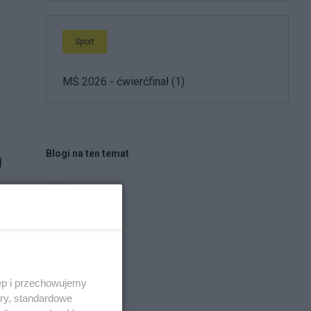
Sport
MŚ 2026 - ćwierćfinał (1)
Blogi na ten temat
j
HareM
Dziobaty
Napisz notkę
ęp i przechowujemy
ory, standardowe