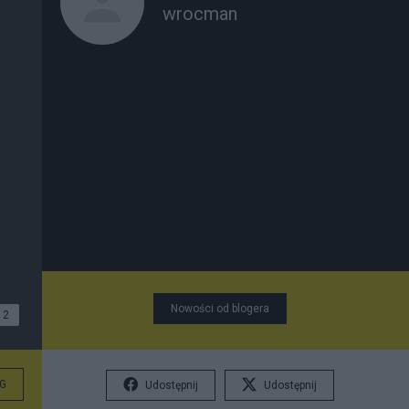
wrocman
Nowości od blogera
2
G
Udostępnij
Udostępnij