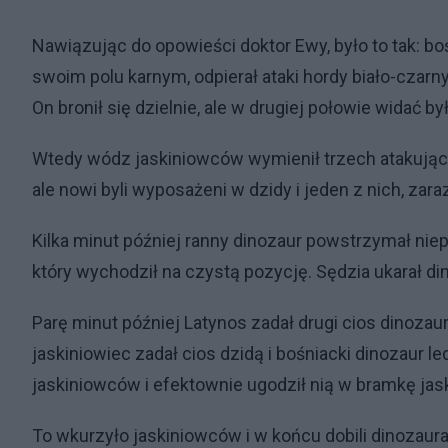
Nawiązując do opowieści doktor Ewy, było to tak: bo
swoim polu karnym, odpierał ataki hordy biało-czarny
On bronił się dzielnie, ale w drugiej połowie widać b
Wtedy wódz jaskiniowców wymienił trzech atakujący
ale nowi byli wyposażeni w dzidy i jeden z nich, zaraz
Kilka minut później ranny dinozaur powstrzymał ni
który wychodził na czystą pozycję. Sędzia ukarał d
Parę minut później Latynos zadał drugi cios dinozau
jaskiniowiec zadał cios dzidą i bośniacki dinozaur 
jaskiniowców i efektownie ugodził nią w bramkę ja
To wkurzyło jaskiniowców i w końcu dobili dinozau