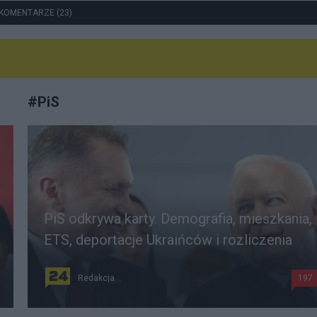
KOMENTARZE (23)
#
PiS
PiS odkrywa karty. Demografia, mieszkania,
ETS, deportacje Ukraińców i rozliczenia
Redakcja
197