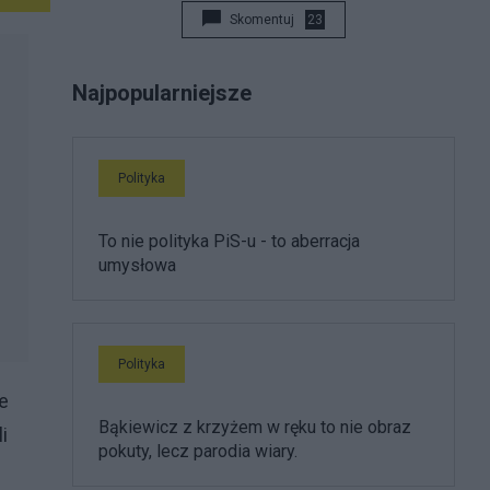
Skomentuj
23
Najpopularniejsze
Polityka
To nie polityka PiS-u - to aberracja
umysłowa
Polityka
le
Bąkiewicz z krzyżem w ręku to nie obraz
i
pokuty, lecz parodia wiary.