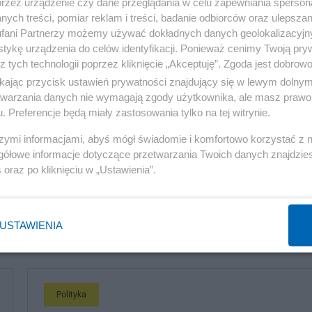
przez urządzenie czy dane przeglądania w celu zapewniania sperson
ych treści, pomiar reklam i treści, badanie odbiorców oraz ulepszan
fani Partnerzy możemy używać dokładnych danych geolokalizacyjn
tykę urządzenia do celów identyfikacji. Ponieważ cenimy Twoją pry
z tych technologii poprzez kliknięcie „Akceptuję”. Zgoda jest dobro
ikając przycisk ustawień prywatności znajdujący się w lewym dolny
ez udziału Ukrainy i jasno określonego planu działania
etwarzania danych nie wymagają zgody użytkownika, ale masz prawo 
akie rozmowy, prowadzone z pominięciem Kijowa, mogą
. Preferencje będą miały zastosowania tylko na tej witrynie.
zyniosą rzeczywistych rezultatów, a w oczach części opi
szymi informacjami, abyś mógł świadomie i komfortowo korzystać z
lidarności.
gółowe informacje dotyczące przetwarzania Twoich danych znajdzi
s
oraz po kliknięciu w „Ustawienia”.
USTAWIENIA
komentuj
23
Obserwuj notkę
Polityka