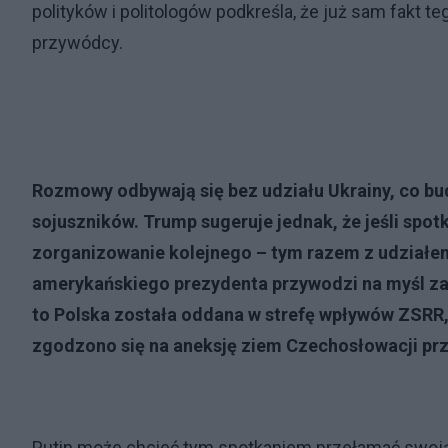
polityków i politologów podkreśla, że już sam fakt 
przywódcy.
Rozmowy odbywają się bez udziału Ukrainy, co bud
sojuszników. Trump sugeruje jednak, że jeśli spot
zorganizowanie kolejnego – tym razem z udział
amerykańskiego prezydenta przywodzi na myśl zaró
to Polska została oddana w strefę wpływów ZSRR,
zgodzono się na aneksję ziem Czechosłowacji prz
Putin może chcieć tym spotkaniem przełamać swoją 