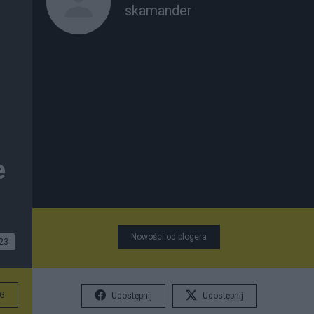
skamander
e
Nowości od blogera
23
G
Udostępnij
Udostępnij