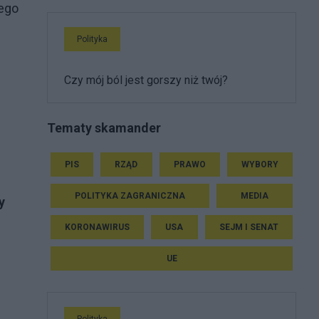
iego
Polityka
Czy mój ból jest gorszy niż twój?
Tematy skamander
PIS
RZĄD
PRAWO
WYBORY
POLITYKA ZAGRANICZNA
MEDIA
y
KORONAWIRUS
USA
SEJM I SENAT
UE
Polityka