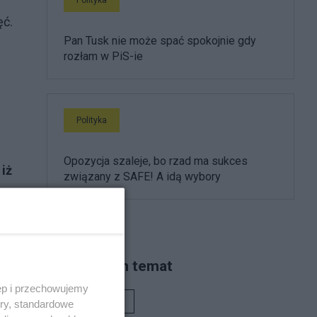
ęć.
Pan Tusk nie może spać spokojnie gdy
rozłam w PiS-ie
Polityka
Opozycja szaleje, bo rzad ma sukces
 iż
związany z SAFE! A idą wybory
Piszą na ten temat
ęp i przechowujemy
Rafał Woś
ory, standardowe