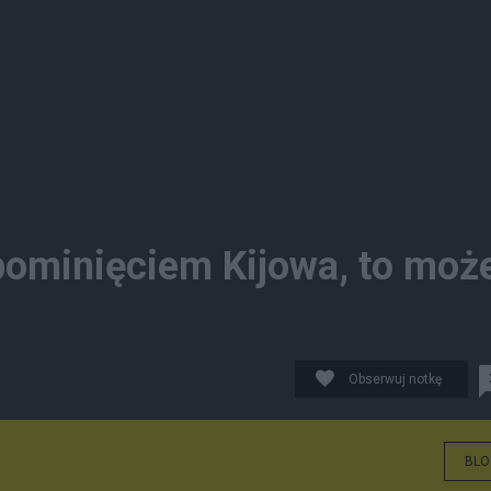
ominięciem Kijowa, to moż
Obserwuj notkę
BLO