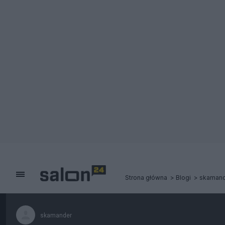
Strona główna
Blogi
skamand
skamander