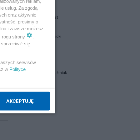
alizowanych reklam,
ie usług. Za zgodą
ych oraz aktywnie
Blogi na ten temat
watność, prosimy o
wolna i zawsze możesz
m rogu strony
.
Jan Filip Libicki
sprzeciwić się
catrw
nii
 naszych serwisów
esz w
Polityce
Zbigniew Kuźmiuk
Napisz notkę
AKCEPTUJĘ