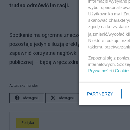
informacje wysyłane 
trudno odmówić im racji.
wybór spersonalizowan
Użytkownika my i Zau
skanować charakterys
zgodę na korzystanie 
ją zmienić/wycofać kl
Spotkanie ma ogromne znaczenie symboliczne, lecz b
Niektóre rodzaje prz
pozostaje jedynie iluzją efektywnej dyplomacji. T
takiemu przetwarzaniu
zapewnić korzystne nagłówki w mediach, lecz nie pr
Zapoznaj się z poniż
publicznej — będą wręcz zdradą międzynarodowej so
internetowych. Szcze
Prywatności
i
Cookie
Autor: skamander
PARTNERZY
Udostępnij
Udostępnij
Lubię to!
S
Polityka