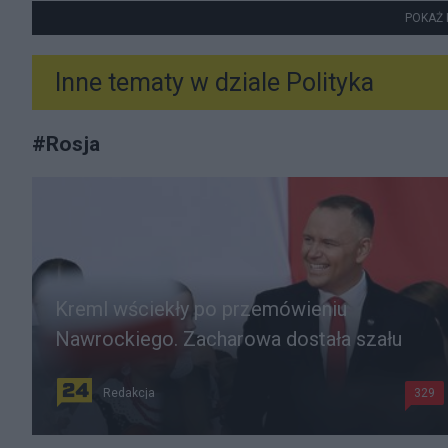
POKAŻ 
Inne tematy w dziale
Polityka
#
Rosja
Kreml wściekły po przemówieniu
Nawrockiego. Zacharowa dostała szału
Redakcja
329