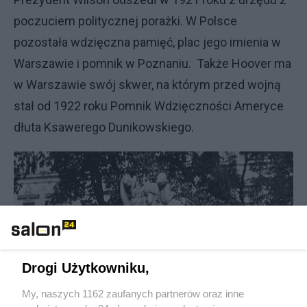
poczuciem politycznej porażki. W Polsce
pozostała wdzięczna pamięć, plac jego imienia w
Warszawie i pomnik w Poznaniu. Także Hoover ma
w Warszawie swój skwer, na którym przed wojną
stał od 1922 roku Pomnik Wdzięczności Ameryce
dłuta Ksawerego Dunikowskiego.
Drogi Użytkowniku,
My, naszych 1162 zaufanych partnerów oraz inne