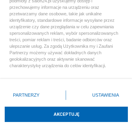
podmioty z salon24.pl uzyskujemy dostęp i
przechowujemy informacje na urządzeniu oraz
przetwarzamy dane osobowe, takie jak unikalne
identyfikatory, standardowe informacje wysyłane przez
urządzenie czy dane przeglądania w celu zapewniania
spersonalizowanych reklam, wybór spersonalizowanych
treści, pomiar reklam i treści, badanie odbiorców oraz
ulepszanie usług. Za zgodą Użytkownika my i Zaufani
Partnerzy możemy używać dokładnych danych
geolokalizacyjnych oraz aktywnie skanować
charakterystykę urządzenia do celów identyfikacji.
Ponieważ cenimy Twoją prywatność, prosimy o zgodę na
Swemu przyjacielowi Edwardowi House,
korzystanie z tych technologii poprzez kliknięcie
człowiekowi, który zapoznał Wilsona z polską
„Akceptuję”. Zgoda jest dobrowolna i zawsze możesz ją
zmienić/wycofać klikając przycisk ustawień prywatności
problematyką, pomnik w Parku Skaryszewskim
PARTNERZY
USTAWIENIA
znajdujący się w lewym dolnym rogu strony
. Niektóre
ufundował Ignacy Paderewski. Ich znajomość,
rodzaje przetwarzania danych nie wymagają zgody
przerodzona w wieloletnią przyjaźń przypomina
użytkownika, ale masz prawo sprzeciwić się takiemu
AKCEPTUJĘ
przetwarzaniu. Preferencje będą miały zastosowania tylko
nam, ile może znaczyć przekonanie Stanów
na tej witrynie.
Zjednoczonych do swojej sprawy.