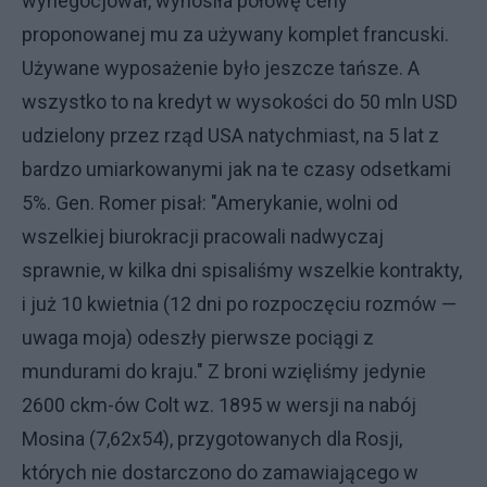
wynegocjował, wynosiła połowę ceny
proponowanej mu za używany komplet francuski.
Używane wyposażenie było jeszcze tańsze. A
wszystko to na kredyt w wysokości do 50 mln USD
udzielony przez rząd USA natychmiast, na 5 lat z
bardzo umiarkowanymi jak na te czasy odsetkami
5%. Gen. Romer pisał: "Amerykanie, wolni od
wszelkiej biurokracji pracowali nadwyczaj
sprawnie, w kilka dni spisaliśmy wszelkie kontrakty,
i już 10 kwietnia (12 dni po rozpoczęciu rozmów —
uwaga moja) odeszły pierwsze pociągi z
mundurami do kraju." Z broni wzięliśmy jedynie
2600 ckm-ów Colt wz. 1895 w wersji na nabój
Mosina (7,62x54), przygotowanych dla Rosji,
których nie dostarczono do zamawiającego w