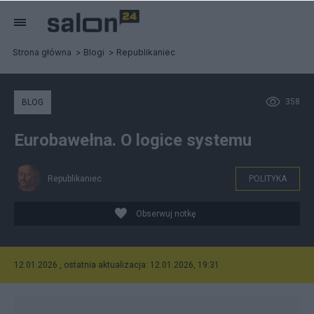
Strona główna
Blogi
Republikaniec
358
BLOG
Eurobawełna. O logice systemu
Republikaniec
POLITYKA
Obserwuj notkę
12.01.2026 , ostatnia aktualizacja: 12.01.2026, 19:31