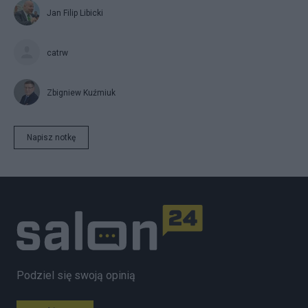
Jan Filip Libicki
catrw
Zbigniew Kuźmiuk
Napisz notkę
Podziel się swoją opinią