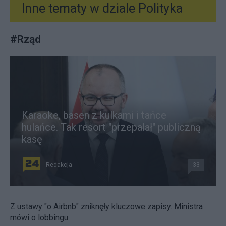
Inne tematy w dziale
Polityka
#
Rząd
Karaoke, basen z kulkami i tańce
hulańce. Tak resort "przepalał" publiczną
kasę
Redakcja
33
Z ustawy "o Airbnb" zniknęły kluczowe zapisy. Ministra
mówi o lobbingu