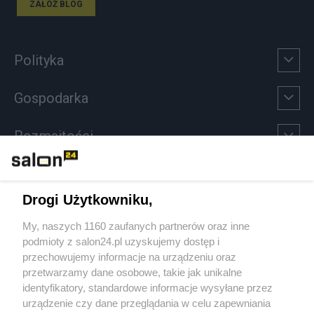
ZAŁÓŻ BLOG
Polityka
Gospodarka
Rozmaitości
Technologie
Drogi Użytkowniku,
Sport
My, naszych 1160 zaufanych partnerów oraz inne
podmioty z salon24.pl uzyskujemy dostęp i
Społeczeństwo
przechowujemy informacje na urządzeniu oraz
przetwarzamy dane osobowe, takie jak unikalne
Kultura
identyfikatory, standardowe informacje wysyłane przez
urządzenie czy dane przeglądania w celu zapewniania