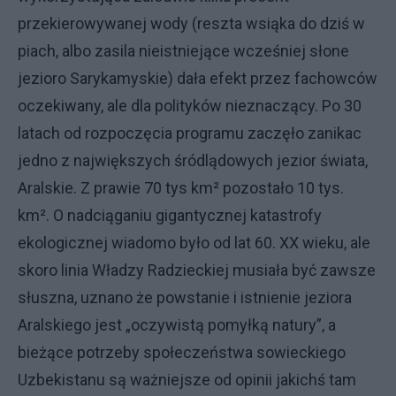
przekierowywanej wody (reszta wsiąka do dziś w
piach, albo zasila nieistniejące wcześniej słone
jezioro Sarykamyskie) dała efekt przez fachowców
oczekiwany, ale dla polityków nieznaczący. Po 30
latach od rozpoczęcia programu zaczęło zanikac
jedno z największych śródlądowych jezior świata,
Aralskie. Z prawie 70 tys km² pozostało 10 tys.
km². O nadciąganiu gigantycznej katastrofy
ekologicznej wiadomo było od lat 60. XX wieku, ale
skoro linia Władzy Radzieckiej musiała być zawsze
słuszna, uznano że powstanie i istnienie jeziora
Aralskiego jest „oczywistą pomyłką natury”, a
bieżące potrzeby społeczeństwa sowieckiego
Uzbekistanu są ważniejsze od opinii jakichś tam