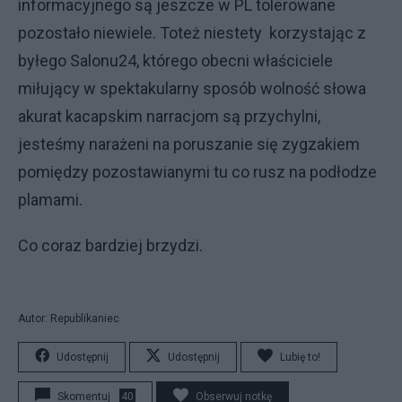
informacyjnego są jeszcze w PL tolerowane
pozostało niewiele. Toteż niestety korzystając z
byłego Salonu24, którego obecni właściciele
miłujący w spektakularny sposób wolność słowa
akurat kacapskim narracjom są przychylni,
jesteśmy narażeni na poruszanie się zygzakiem
pomiędzy pozostawianymi tu co rusz na podłodze
plamami.
Co coraz bardziej brzydzi.
Autor: Republikaniec
Udostępnij
Udostępnij
Lubię to!
Skomentuj
40
Obserwuj notkę