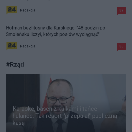
Redakcja
89
Hofman bezlitosny dla Kurskiego. "48 godzin po
Smoleńsku liczył, których posłów wyciągnąć"
Redakcja
85
#
Rząd
Karaoke, basen z kulkami i tańce
hulańce. Tak resort "przepalał" publiczną
kasę