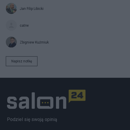
Jan Filip Libicki
catrw
Zbigniew Kuźmiuk
Napisz notkę
Podziel się swoją opinią