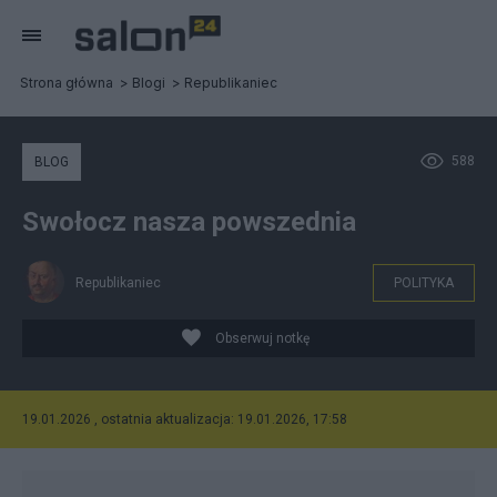
Strona główna
Blogi
Republikaniec
588
BLOG
Swołocz nasza powszednia
Republikaniec
POLITYKA
Obserwuj notkę
19.01.2026 , ostatnia aktualizacja: 19.01.2026, 17:58