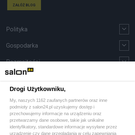
ZAŁÓŻ BLOG
Polityka
Gospodarka
Rozmaitości
Technologie
Drogi Użytkowniku,
Sport
My, naszych 1162 zaufanych partnerów oraz inne
podmioty z salon24.pl uzyskujemy dostęp i
Społeczeństwo
przechowujemy informacje na urządzeniu oraz
przetwarzamy dane osobowe, takie jak unikalne
Kultura
identyfikatory, standardowe informacje wysyłane przez
urządzenie czy dane przeglądania w celu zapewniania