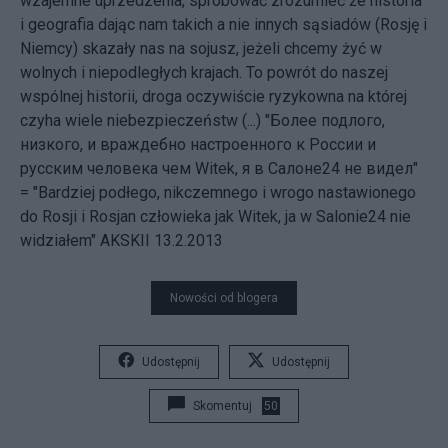
wzajemne uprzedzenia, spróbować zrozumieć że historia
i geografia dając nam takich a nie innych sąsiadów (Rosję i
Niemcy) skazały nas na sojusz, jeżeli chcemy żyć w
wolnych i niepodległych krajach. To powrót do naszej
wspólnej historii, droga oczywiście ryzykowna na której
czyha wiele niebezpieczeństw (...) "Более подлого,
низкого, и враждебно настроенного к России и
русским человека чем Witek, я в Салоне24 не видел"
= "Bardziej podłego, nikczemnego i wrogo nastawionego
do Rosji i Rosjan człowieka jak Witek, ja w Salonie24 nie
widziałem" AKSKII 13.2.2013
Nowości od blogera
Udostępnij
Udostępnij
Skomentuj
50