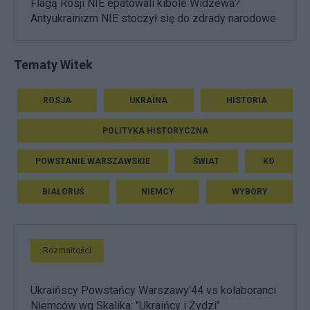
Flagą Rosji NIE epatowali kibole Widzewa?
Antyukrainizm NIE stoczył się do zdrady narodowe
Tematy Witek
ROSJA
UKRAINA
HISTORIA
POLITYKA HISTORYCZNA
POWSTANIE WARSZAWSKIE
ŚWIAT
KO
BIAŁORUŚ
NIEMCY
WYBORY
Rozmaitości
Ukraińscy Powstańcy Warszawy'44 vs kolaboranci
Niemców wg Skalika: "Ukraińcy i Żydzi"