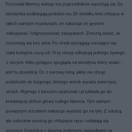
Pozostali Niemcy widząc los poprzedników wycofują się. Do
blondynka podbiegają podobni mu 20-stokilku letni chłopcy w
takich samych mundurach, on nakazuje im gestem
odkopywać /odgruzywywać zasypanych. Zresztą widać, że
rozumieją się bez słów. Po chwili wyciągają ruszające się
ciała kolegów, cucą ich. Przy okazji odkopują jednego żywego
z obcych. Kilku pytająco spogląda na blondyna, który widać -
jest tu dowódcą. On z surową miną, jakby nie chcąc
podchodzi do leżącego, którego wzrok wyraża zwierzęcy
strach. Wyjmuje z kieszeni opatrunek i przykłada go do
krwawiącej obficie głowy rudego Niemca. Tym samym
poważnym wzrokiem nakazuje wynieść go na tyły. Z odrazą,
ale ostrożnie unoszą go chłopięce ręce i oddalają się
wszyscy. Dowódca z dwoma srebrnymi gwiazdkami na