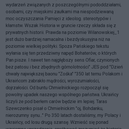
wydarzeń związanych z poszczególnymi pododdziałami,
osobami, czy miejskimi zaułkami ma niespodziewaną
moc oczyszczania Pamięci z ideolog. stereotypów i
kłamstw. Wszak Historia w gruncie rzeczy składa się z
prywatnych historii. Prawda na poziomie Wilanowskiej_1
jest dużo bardziej namacalna i bezdyskusyjna niż na
poziomie wielkiej polityki. Spoza Pańskiego tekstu
wyłania się ten przedziwny napęd Bohaterów, o których
Pan pisze. I nawet ten najgłębszy sens Ofiar, czynionych
bez patosu i bez zbędnych górnolotności" JES pod "Dzień
chwały największej baonu "Zośka" "350 lat temu Polakom i
Ukraińcom zabrakło mądrości, wyrozumiałości,
dojrzałości. Od buntu Chmielnickiego rozpoczął się
powolny upadek naszego wspólnego państwa. Ukraińcy
liczyli że pod berłem carów będzie im lepiej. Taras
Szewczenko pisał o Chmielnickim "oj, Bohdanku,
nierozumny synu..." Po 350 latach dostaliśmy, my Polacy i
Ukraińcy, od losu drugą szansę. Wznieść się ponad