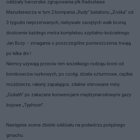
oddziały harcerskie zgrupowania płk Radosława
Mazurkiewicza w tym 2.kompania „Rudy” batalionu „Zośka” od
3 tygodni nieprzerwanych, niebywale zaciętych walk bronią
dosłownie każdego metra kompleksu szpitalno-kościelnego
Jan Boży – zmagania o poszczególne pomieszczenia trwają
po kilka dni !
Niemcy używają przeciw nim wszelkiego rodzaju broni od
bombowców nurkowych, po czołgi, działa szturmowe, ciężkie
moździerze, rakiety zapalające, zdalnie sterowane miny
„Goliath” po zakazane konwencjami międzynarodowymi gazy
bojowe „Typhoon”.
Następnie scena zbiórki oddziału na podwórzu potężnego
gmachu.