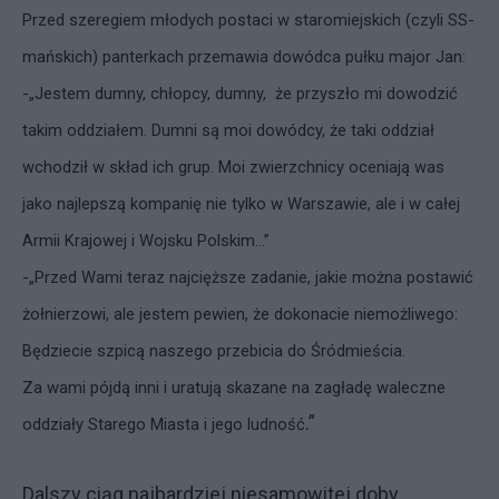
Przed szeregiem młodych postaci w staromiejskich (czyli SS-
mańskich) panterkach przemawia dowódca pułku major Jan:
-„Jestem dumny, chłopcy, dumny, że przyszło mi dowodzić
takim oddziałem. Dumni są moi dowódcy, że taki oddział
wchodził w skład ich grup. Moi zwierzchnicy oceniają was
jako najlepszą kompanię nie tylko w Warszawie, ale i w całej
Armii Krajowej i Wojsku Polskim…”
-„Przed Wami teraz najcięższe zadanie, jakie można postawić
żołnierzowi, ale jestem pewien, że dokonacie niemożliwego:
Będziecie szpicą naszego przebicia do Śródmieścia.
Za wami pójdą inni i uratują skazane na zagładę waleczne
.”
oddziały Starego Miasta i jego ludność
Dalszy ciąg najbardziej niesamowitej doby