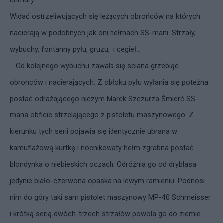
chmury...”
Widać ostrzeliwujących się leżących obrońców na których
nacierają w podobnych jak oni hełmach SS-mani. Strzały,
wybuchy, fontanny pyłu, gruzu, i cegieł…
Od kolejnego wybuchu zawala się sciana grzebiąc
obronców i nacierających. Z obłoku pyłu wyłania się poteżna
postać odrażającego niczym Marek Szczurza Śmierć SS-
mana obficie strzelającego z pistoletu maszynowego. Z
kierunku tych serii pojawia się identycznie ubrana w
kamuflażową kurtkę i nocnikowaty hełm zgrabna postać
blondynka o niebieskich oczach. Odróżnia go od dryblasa
jedynie biało-czerwona opaska na lewym ramieniu. Podnosi
nim do góry taki sam pistolet maszynowy MP-40 Schmeisser
i krótką serią dwóch-trzech strzałów powola go do ziemie.