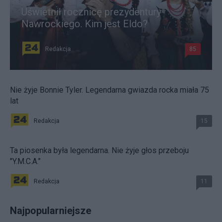
Uświetnił rocznicę prezydentury
Nawrockiego. Kim jest Eldo?
Redakcja
85
Nie żyje Bonnie Tyler. Legendarna gwiazda rocka miała 75
lat
Redakcja
15
Ta piosenka była legendarna. Nie żyje głos przeboju
"Y.M.C.A."
Redakcja
11
Najpopularniejsze