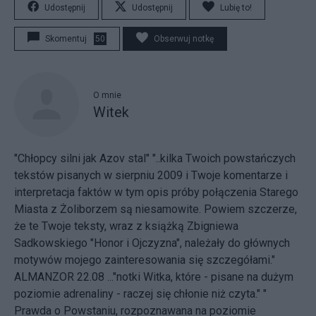
Udostępnij
Udostępnij
Lubię to!
Skomentuj
50
Obserwuj notkę
O mnie
Witek
"Chłopcy silni jak Azov stal" "..kilka Twoich powstańczych
tekstów pisanych w sierpniu 2009 i Twoje komentarze i
interpretacja faktów w tym opis próby połączenia Starego
Miasta z Żoliborzem są niesamowite. Powiem szczerze,
że te Twoje teksty, wraz z książką Zbigniewa
Sadkowskiego "Honor i Ojczyzna", należały do głównych
motywów mojego zainteresowania się szczegółami."
ALMANZOR 22.08 ..."notki Witka, które - pisane na dużym
poziomie adrenaliny - raczej się chłonie niż czyta." "
Prawda o Powstaniu, rozpoznawana na poziomie