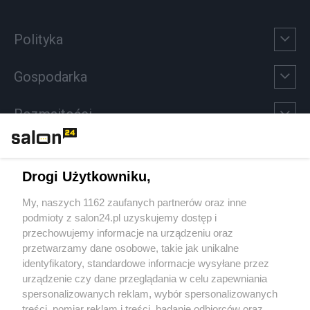
Polityka
Gospodarka
Rozmaitości
Technologie
Drogi Użytkowniku,
Sport
My, naszych 1162 zaufanych partnerów oraz inne
podmioty z salon24.pl uzyskujemy dostęp i
Społeczeństwo
przechowujemy informacje na urządzeniu oraz
przetwarzamy dane osobowe, takie jak unikalne
Kultura
identyfikatory, standardowe informacje wysyłane przez
urządzenie czy dane przeglądania w celu zapewniania
spersonalizowanych reklam, wybór spersonalizowanych
treści, pomiar reklam i treści, badanie odbiorców oraz