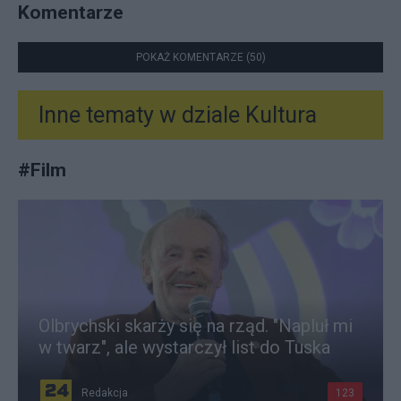
Komentarze
POKAŻ KOMENTARZE (50)
Inne tematy w dziale
Kultura
#
Film
Olbrychski skarży się na rząd. "Napluł mi
w twarz", ale wystarczył list do Tuska
Redakcja
123