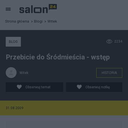
Strona główna
Blogi
Witek
2234
BLOG
Przebicie do Śródmieścia - wstęp
Witek
HISTORIA
Obserwuj temat
Obserwuj notkę
31.08.2009