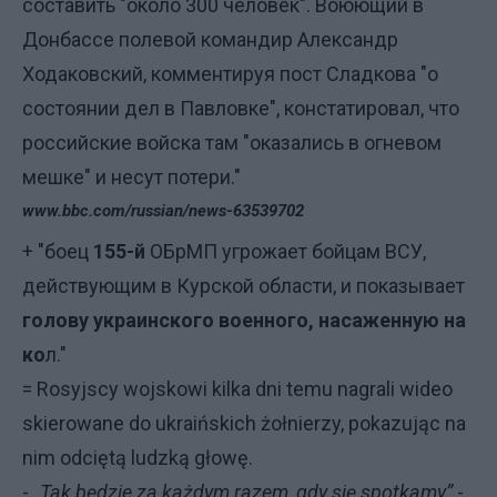
составить "около 300 человек". Воюющий в
Донбассе полевой командир Александр
Ходаковский, комментируя пост Сладкова "о
состоянии дел в Павловке", констатировал, что
российские войска там "оказались в огневом
мешке" и несут потери."
www.bbc.com/russian/news-63539702
+ "боец
155-й
ОБрМП угрожает бойцам ВСУ,
действующим в Курской области, и показывает
голову украинского военного, насаженную на
ко
л."
= Rosyjscy wojskowi kilka dni temu nagrali wideo
skierowane do ukraińskich żołnierzy, pokazując na
nim odciętą ludzką głowę.
-
„Tak będzie za każdym razem, gdy się spotkamy”
-