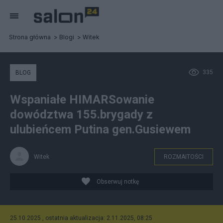
Strona główna
Blogi
Witek
335
BLOG
Wspaniałe HIMARSowanie
dowództwa 155.brygady z
ulubieńcem Putina gen.Gusiewem
Witek
ROZMAITOŚCI
Obserwuj notkę
25.10.2025 , ostatnia aktualizacja: 2.11.2025, 08:25