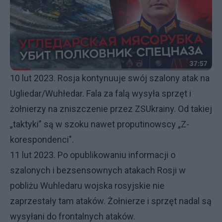
10 lut 2023. Rosja kontynuuje swój szalony atak na
Ugliedar/Wuhłedar. Fala za falą wysyła sprzęt i
żołnierzy na zniszczenie przez ZSUkrainy. Od takiej
„taktyki” są w szoku nawet proputinowscy „Z-
korespondenci".
11 lut 2023. Po opublikowaniu informacji o
szalonych i bezsensownych atakach Rosji w
pobliżu Wuhledaru wojska rosyjskie nie
zaprzestały tam ataków. Żołnierze i sprzęt nadal są
wysyłani do frontalnych ataków.