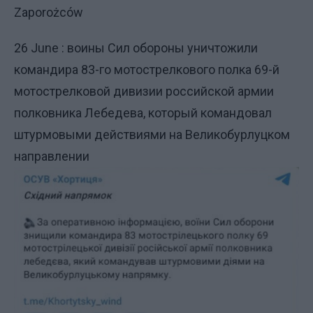
Zaporożców
26 June : воины Сил обороны уничтожили
командира 83-го мотострелкового полка 69-й
мотострелковой дивизии российской армии
полковника Лебедева, который командовал
штурмовыми действиями на Великобурлуцком
направлении