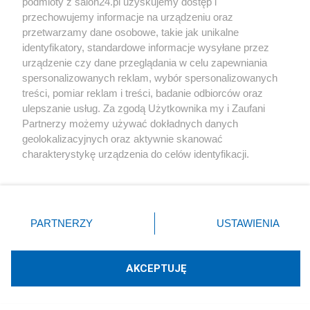
podmioty z salon24.pl uzyskujemy dostęp i
przechowujemy informacje na urządzeniu oraz
przetwarzamy dane osobowe, takie jak unikalne
identyfikatory, standardowe informacje wysyłane przez
urządzenie czy dane przeglądania w celu zapewniania
spersonalizowanych reklam, wybór spersonalizowanych
treści, pomiar reklam i treści, badanie odbiorców oraz
Atak na drogę zaopatrzenia ZSU
ulepszanie usług. Za zgodą Użytkownika my i Zaufani
Partnerzy możemy używać dokładnych danych
geolokalizacyjnych oraz aktywnie skanować
charakterystykę urządzenia do celów identyfikacji.
Ponieważ cenimy Twoją prywatność, prosimy o zgodę na
korzystanie z tych technologii poprzez kliknięcie
„Akceptuję”. Zgoda jest dobrowolna i zawsze możesz ją
zmienić/wycofać klikając przycisk ustawień prywatności
PARTNERZY
USTAWIENIA
znajdujący się w lewym dolnym rogu strony
. Niektóre
rodzaje przetwarzania danych nie wymagają zgody
użytkownika, ale masz prawo sprzeciwić się takiemu
AKCEPTUJĘ
przetwarzaniu. Preferencje będą miały zastosowania tylko
na tej witrynie.