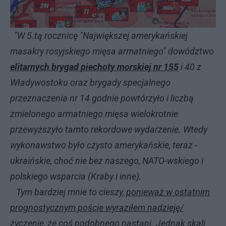
"W 5.tą rocznicę "Największej amerykańskiej
masakry rosyjskiego mięsa armatniego" dowództwo
elitarnych brygad piechoty morskiej nr 155
i 40 z
Władywostoku oraz brygady specjalnego
przeznaczenia nr 14 godnie powtórzyło i liczbą
zmielonego armatniego mięsa wielokrotnie
przewyższyło tamto rekordowe wydarzenie. Wtedy
wykonawstwo było czysto amerykańskie, teraz -
ukraińskie, choć nie bez naszego, NATO-wskiego i
polskiego wsparcia (Kraby i inne).
Tym bardziej mnie to cieszy,
ponieważ w ostatnim
prognostycznym poście wyraziłem nadzieję/
życzenie, że coś podobnego nastąpi
. Jednak skali