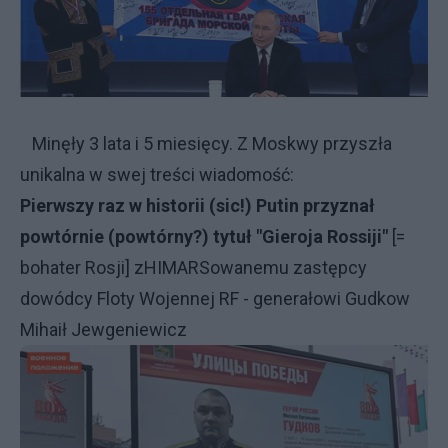
Minęły 3 lata i 5 miesięcy. Z Moskwy przyszła
unikalna w swej treści wiadomość:
Pierwszy raz w historii (sic!) Putin przyznał
powtórnie (powtórny?) tytuł "Gieroja Rossiji"
[=
bohater Rosji] zHIMARSowanemu zastępcy
dowódcy Floty Wojennej RF - generałowi Gudkow
Mihaił Jewgeniewicz