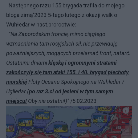
Następnego razu 155.brygada trafiła do mojego
bloga zimą'2023 5-tego lutego z okazji walk o
Wuhłedar w nast.proroctwie:
"Na Zaporożskim froncie, mimo ciągłego
wzmacniania tam rosyjskich sił, nie przewiduję
poważniejszych, mogących przełamać front, natarć.
Ostatnimi dniami
klęską i ogromnymi stratami
zakończyły się tam ataki 155. i 40. brygad piechoty
morskiej
Floty Oceanu Spokojnego na Wuhledar /
Ugliedar (
po raz 3.ci od jesieni w tym samym
miejscu!
Oby nie ostatni!)"
/5.02.2023