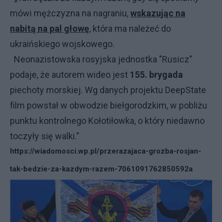
mówi mężczyzna na nagraniu,
wskazując na
nabitą na pal głowę
, która ma należeć do
ukraińskiego wojskowego.
Neonazistowska rosyjska jednostka "Rusicz"
podaje, że autorem wideo jest
155. brygada
piechoty morskiej. Wg danych projektu DeepState
film powstał w obwodzie biełgorodzkim, w pobliżu
punktu kontrolnego Kołotiłowka, o który niedawno
toczyły się walki."
https://wiadomosci.wp.pl/przerazajaca-grozba-rosjan-
tak-bedzie-za-kazdym-razem-7061091762850592a