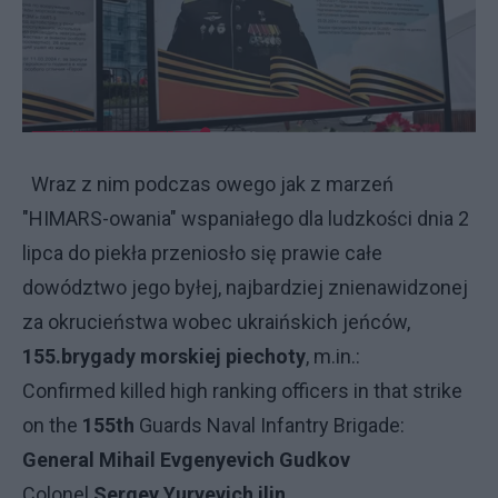
Wraz z nim podczas owego jak z marzeń
"HIMARS-owania" wspaniałego dla ludzkości dnia 2
lipca do piekła przeniosło się prawie całe
dowództwo jego byłej, najbardziej znienawidzonej
za okrucieństwa wobec ukraińskich jeńców,
155.brygady morskiej piechoty
, m.in.:
Confirmed killed high ranking officers in that strike
on the
155th
Guards Naval Infantry Brigade:
General Mihail Evgenyevich Gudkov
Colonel
Sergey Yuryevich ilin