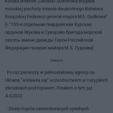
Kurska orderów Żukowa i Suworowa brygada
morskiej piechoty imienia dwukrotnego Bohatera
Rosyjskiej Federacji generał-majora M.E. Gudkowa"
[= "155-я отдельная гвардейская Курская
орденов Жукова и Суворова бригада морской
пехоты имени дважды Героя Российской
Федерации генерал-майора М. Е. Гудкова]
Reklama
Po raz pierwszy w pełnoskalowej agresji na
Ukrainę "wsławiła się" uczestnictwem w rosyjskich
zbrodniach pod Kijowem. Pisałem o tym już
4.4.2022:
"Zwały trupów zamordowanych cywilnych