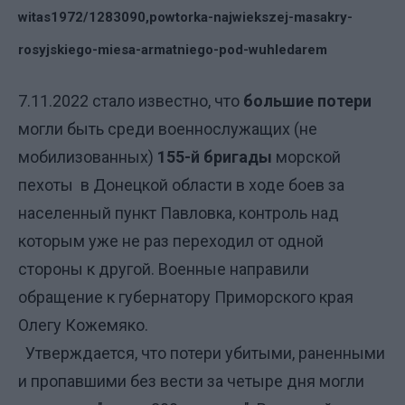
witas1972/1283090,powtorka-najwiekszej-masakry-
rosyjskiego-miesa-armatniego-pod-wuhledarem
7.11.2022 стало известно, что
большие потери
могли быть среди военнослужащих (не
мобилизованных)
155-й бригады
морской
пехоты в Донецкой области в ходе боев за
населенный пункт Павловка, контроль над
которым уже не раз переходил от одной
стороны к другой. Военные направили
обращение к губернатору Приморского края
Олегу Кожемяко.
Утверждается, что потери убитыми, раненными
и пропавшими без вести за четыре дня могли