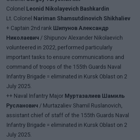
Colonel
Leonid Nikolayevich Bashkardin
Lt. Colonel
Nariman Shamsutdinovich Shikhaliev
+ Captain 2nd rank
Шипунов Александр
Николаевич
/ Shipunov Alexander Nikolaevich
volunteered in 2022, performed particularly
important tasks to ensure communications and
command of troops of the 155th Guards Naval
Infantry Brigade = eliminated in Kursk Oblast on 2
July 2025.
++ Naval Infantry Major
Муртазалиев Шамиль
Русланович
/ Murtazaliev Shamil Ruslanovich,
assistant chief of staff of the 155th Guards Naval
Infantry Brigade = eliminated in Kursk Oblast on 2
July 2025.