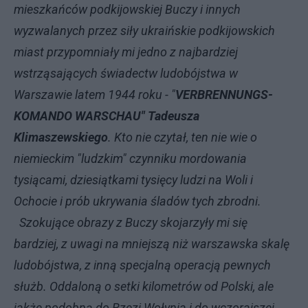
mieszkańców podkijowskiej Buczy i innych
wyzwalanych przez siły ukraińskie podkijowskich
miast przypomniały mi jedno z najbardziej
wstrząsających świadectw ludobójstwa w
Warszawie latem 1944 roku - "
VERBRENNUNGS-
KOMANDO WARSCHAU" Tadeusza
Klimaszewskiego
. Kto nie czytał, ten nie wie o
niemieckim "ludzkim" czynniku mordowania
tysiącami, dziesiątkami tysięcy ludzi na Woli i
Ochocie i prób ukrywania śladów tych zbrodni.
Szokujące obrazy z Buczy skojarzyły mi się
bardziej, z uwagi na mniejszą niż warszawska skalę
ludobójstwa, z inną specjalną operacją pewnych
służb. Oddaloną o setki kilometrów od Polski, ale
jakże podobną do Rzezi Wołynia i do wczorajszej