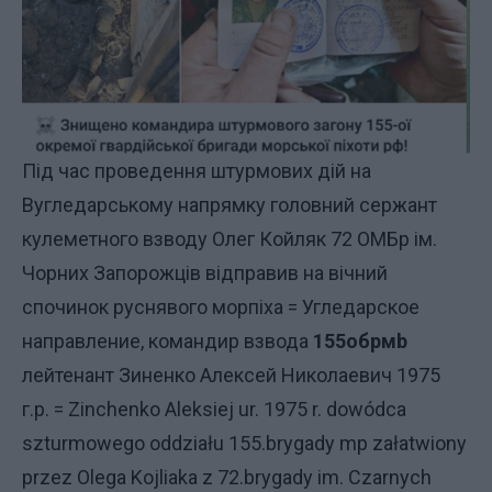
Під час проведення штурмових дій на
Вугледарському напрямку головний сержант
кулеметного взводу Олег Койляк 72 ОМБр ім.
Чорних Запорожців відправив на вічний
спочинок руснявого морпіха = Угледарское
направление, командир взвода
155обрмb
лейтенант Зиненко Алексей Николаевич 1975
г.р. = Zinchenko Aleksiej ur. 1975 r. dowódca
szturmowego oddziału 155.brygady mp załatwiony
przez Olega Kojliaka z 72.brygady im. Czarnych