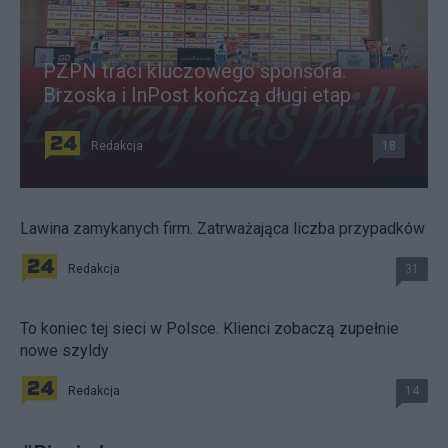
PZPN traci kluczowego sponsora.
Brzoska i InPost kończą długi etap
Redakcja
18
Lawina zamykanych firm. Zatrważająca liczba przypadków
Redakcja
31
To koniec tej sieci w Polsce. Klienci zobaczą zupełnie
nowe szyldy
Redakcja
14