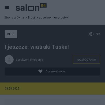
Strona główna
Blogi
absolwent energetyki
284
BLOG
I jeszcze: wiatraki Tuska!
absolwent energetyki
GOSPODARKA
Obserwuj notkę
28.08.2025