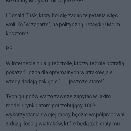
Bezradny Motyka i milczące PSE!
I Donald Tusk, który boi się zadać te pytania więc
woli iść "w zaparte", na polityczną ustawkę! Moim
kosztem!
P.S.
W Internecie hulają też trolle, którzy też nie potrafią
pokazać liczba dla optymalnych wiatraków, ale
wtedy dodają zaklęcie " ... i jeszcze atom!".
Tych głupców warto zawsze zapytać w jakim
modelu rynku atom potrzebujący 100%
wykorzystania swojej mocy będzie współpracował
z dużą ilością wiatraków, które będą zabierały mu