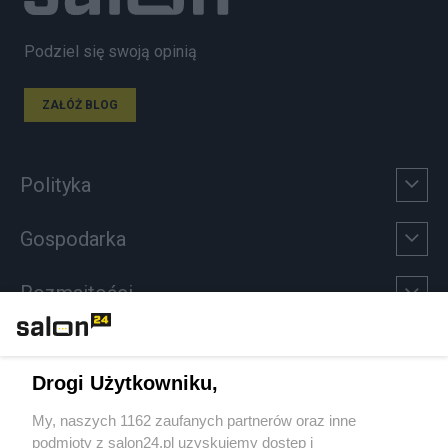
Podziel się swoją opinią
ZAŁÓŻ BLOG
Polityka
Gospodarka
Rozmaitości
Technologie
Drogi Użytkowniku,
Sport
My, naszych 1162 zaufanych partnerów oraz inne
podmioty z salon24.pl uzyskujemy dostęp i