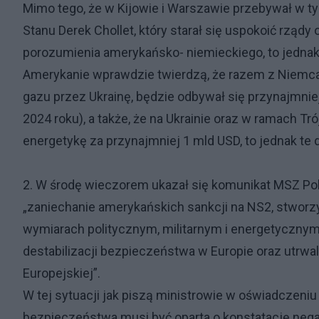
Mimo tego, że w Kijowie i Warszawie przebywał w 
Stanu Derek Chollet, który starał się uspokoić rzą
porozumienia amerykańsko- niemieckiego, to jednak
Amerykanie wprawdzie twierdzą, że razem z Niemcam
gazu przez Ukrainę, będzie odbywał się przynajmni
2024 roku), a także, że na Ukrainie oraz w ramach T
energetykę za przynajmniej 1 mld USD, to jednak te de
2. W środę wieczorem ukazał się komunikat MSZ Pols
„zaniechanie amerykańskich sankcji na NS2, stworzy
wymiarach politycznym, militarnym i energetycznym
destabilizacji bezpieczeństwa w Europie oraz utrwa
Europejskiej”.
W tej sytuacji jak piszą ministrowie w oświadczeni
bezpieczeństwa musi być oparta o konstatację ne