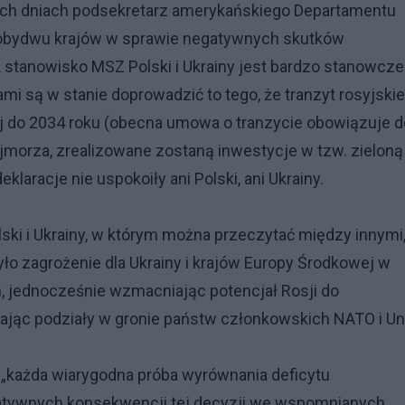
tych dniach podsekretarz amerykańskiego Departamentu
dy obydwu krajów w sprawie negatywnych skutków
 stanowisko MSZ Polski i Ukrainy jest bardzo stanowcze
i są w stanie doprowadzić to tego, że tranzyt rosyjski
ej do 2034 roku (obecna umowa o tranzycie obowiązuje d
rójmorza, zrealizowane zostaną inwestycje w tzw. zieloną
klaracje nie uspokoiły ani Polski, ani Ukrainy.
ki i Ukrainy, w którym można przeczytać między innymi,
ło zagrożenie dla Ukrainy i krajów Europy Środkowej w
, jednocześnie wzmacniając potencjał Rosji do
lając podziały w gronie państw członkowskich NATO i Uni
u „każda wiarygodna próba wyrównania deficytu
gatywnych konsekwencji tej decyzji we wspomnianych