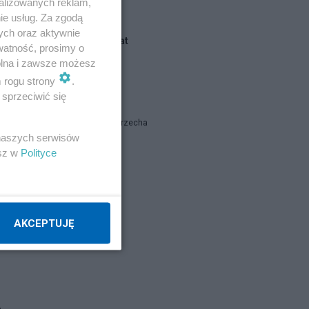
alizowanych reklam,
ie usług. Za zgodą
ych oraz aktywnie
Blogi na ten temat
watność, prosimy o
n
wolna i zawsze możesz
m rogu strony
.
catrw
i
sprzeciwić się
Łukasz Warzecha
 naszych serwisów
esz w
Polityce
eljot56
Napisz notkę
k
AKCEPTUJĘ