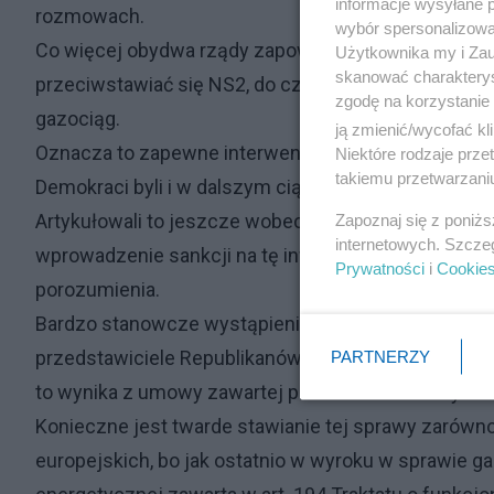
informacje wysyłane 
rozmowach.
wybór spersonalizowan
Co więcej obydwa rządy zapowiadają, że będą współ
Użytkownika my i Zau
skanować charakterys
przeciwstawiać się NS2, do czasu wypracowania r
zgodę na korzystanie 
gazociąg.
ją zmienić/wycofać kl
Oznacza to zapewne interwencję w obu izbach amery
Niektóre rodzaje prz
takiemu przetwarzaniu
Demokraci byli i w dalszym ciągu są, niesłychanie kr
Artykułowali to jeszcze wobec administracji Trump
Zapoznaj się z poniż
internetowych. Szcze
wprowadzenie sankcji na tę inwestycję, artykułują i
Prywatności
i
Cookie
porozumienia.
Bardzo stanowcze wystąpienia w tej sprawie wygłos
przedstawiciele Republikanów jak i Demokratów, co da
PARTNERZY
to wynika z umowy zawartej przez USA i Niemcy.
Konieczne jest twarde stawianie tej sprawy zarówno
europejskich, bo jak ostatnio w wyroku w sprawie ga