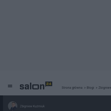
Strona główna
Blogi
Zbignie
Zbigniew Kuźmiuk