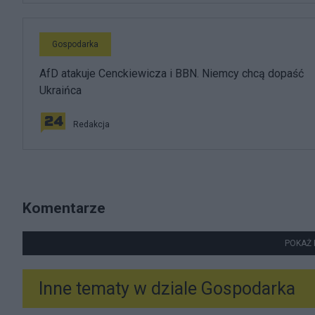
Gospodarka
AfD atakuje Cenckiewicza i BBN. Niemcy chcą dopaść
Ukraińca
Redakcja
Komentarze
POKAŻ 
Inne tematy w dziale
Gospodarka