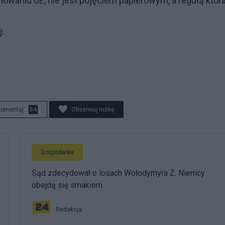
nowaniu UE, nie jest pojęciem papierowym, a regułą któr
ę.
komentuj
84
Obserwuj notkę
Gospodarka
Sąd zdecydował o losach Wołodymyra Ż. Niemcy
obejdą się smakiem
Redakcja