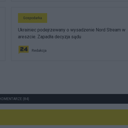
Gospodarka
Ukrainiec podejrzewany o wysadzenie Nord Stream w
areszcie. Zapadła decyzja sądu
Redakcja
KOMENTARZE (84)