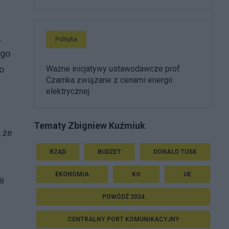
.
Polityka
ego
o
Ważne inicjatywy ustawodawcze prof.
Czarnka związane z cenami energii
elektrycznej
Tematy Zbigniew Kuźmiuk
 że
RZĄD
BUDŻET
DONALD TUSK
EKONOMIA
KO
UE
i
POWÓDŹ 2024
CENTRALNY PORT KOMUNIKACYJNY