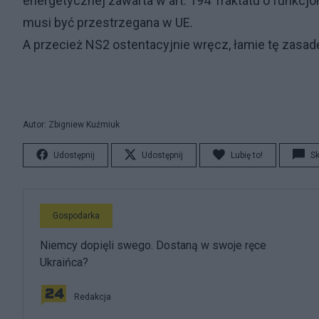
energetycznej zawarta w art. 194 Traktatu o funkcjo
musi być przestrzegana w UE.
A przecież NS2 ostentacyjnie wręcz, łamie tę zasad
Autor: Zbigniew Kuźmiuk
Udostępnij
Udostępnij
Lubię to!
S
Gospodarka
Niemcy dopięli swego. Dostaną w swoje ręce
Ukraińca?
Redakcja