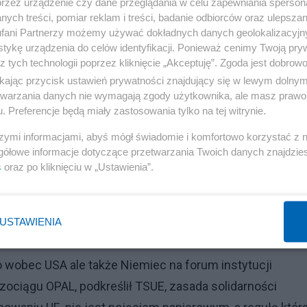
przez urządzenie czy dane przeglądania w celu zapewniania sperson
ych treści, pomiar reklam i treści, badanie odbiorców oraz ulepszan
pracować ze swoimi sojusznikami i partnerami, aby
fani Partnerzy możemy używać dokładnych danych geolokalizacyjn
tykę urządzenia do celów identyfikacji. Ponieważ cenimy Twoją pry
ozwiązań kryzysu bezpieczeństwa wywołanego przez te
z tych technologii poprzez kliknięcie „Akceptuję”. Zgoda jest dobro
ikając przycisk ustawień prywatności znajdujący się w lewym dolny
kańskiego Parlamentu, gdzie zarówno Republikanie jak 
etwarzania danych nie wymagają zgody użytkownika, ale masz prawo 
. Preferencje będą miały zastosowania tylko na tej witrynie.
ytyczni w stosunku do tej inwestycji.
a, stąd rozwiązania ustawowe nakazujące administracji
szymi informacjami, abyś mógł świadomie i komfortowo korzystać z
gółowe informacje dotyczące przetwarzania Twoich danych znajdzi
 teraz, tuż po prezentacji amerykańsko- niemieckiego
s
oraz po kliknięciu w „Ustawienia”.
ili w tych dniach w amerykańskim Kongresie, zarówno
je nadzieję, że ta sprawa nie zostanie zamknięta tak, ja
USTAWIENIA
 wobec USA ale także Niemiec na forum instytucji
zociągu OPAL, podkreślił TSUE, zasada solidarności