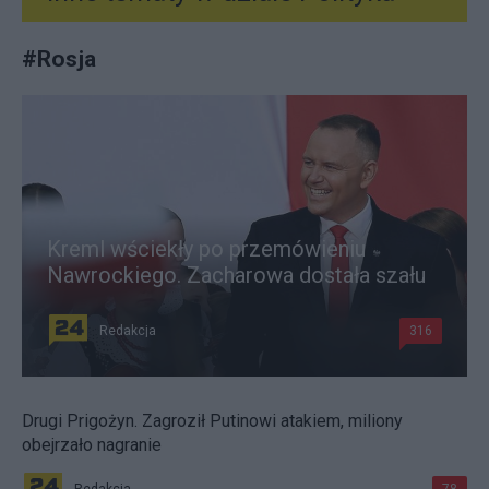
#
Rosja
Kreml wściekły po przemówieniu
Nawrockiego. Zacharowa dostała szału
Redakcja
316
Drugi Prigożyn. Zagroził Putinowi atakiem, miliony
obejrzało nagranie