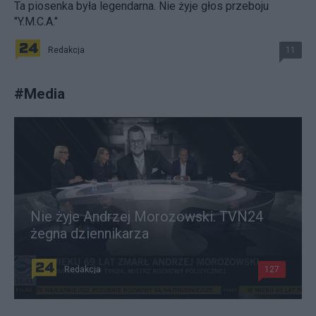
Ta piosenka była legendarna. Nie żyje głos przeboju
"Y.M.C.A."
Redakcja
11
#
Media
Nie żyje Andrzej Morozowski. TVN24
żegna dziennikarza
Redakcja
127