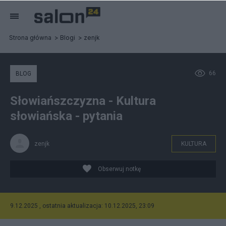
Strona główna
Blogi
zenjk
66
BLOG
Słowiańszczyzna - Kultura
słowiańska - pytania
zenjk
KULTURA
Obserwuj notkę
9.12.2025 , ostatnia aktualizacja: 10.12.2025, 23:09