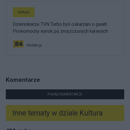
Kultura
Dziennikarze TVN Turbo byli oskarżani o gwałt.
Prowomocny wyrok po zniszczonych karierach
Redakcja
Komentarze
POKAŻ KOMENTARZE
Inne tematy w dziale
Kultura