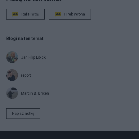
Rafał Woś
Hirek Wrona
Blogi na ten temat
Jan Filip Libicki
report
Marcin B. Brixen
Napisz notkę