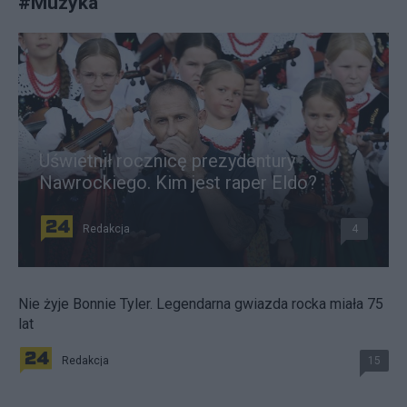
#
Muzyka
Uświetnił rocznicę prezydentury
Nawrockiego. Kim jest raper Eldo?
Redakcja
4
Nie żyje Bonnie Tyler. Legendarna gwiazda rocka miała 75
lat
Redakcja
15