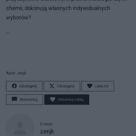
chemii, dokonują własnych indywidualnych
wyborów?
--
Autor: zenjk
Udostępnij
Udostępnij
Lubię to!
Skomentuj
Obserwuj notkę
O mnie
zenjk