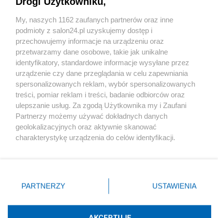
Drogi Użytkowniku,
Sport
My, naszych 1162 zaufanych partnerów oraz inne
podmioty z salon24.pl uzyskujemy dostęp i
Społeczeństwo
przechowujemy informacje na urządzeniu oraz
przetwarzamy dane osobowe, takie jak unikalne
Kultura
identyfikatory, standardowe informacje wysyłane przez
urządzenie czy dane przeglądania w celu zapewniania
spersonalizowanych reklam, wybór spersonalizowanych
treści, pomiar reklam i treści, badanie odbiorców oraz
ulepszanie usług. Za zgodą Użytkownika my i Zaufani
X
Facebook
Instagram
Youtube
Partnerzy możemy używać dokładnych danych
geolokalizacyjnych oraz aktywnie skanować
charakterystykę urządzenia do celów identyfikacji.
Web Content Media sp. z o. o. © 2022
Ponieważ cenimy Twoją prywatność, prosimy o zgodę na
korzystanie z tych technologii poprzez kliknięcie
„Akceptuję”. Zgoda jest dobrowolna i zawsze możesz ją
Pomoc
O nas
Praca
Reklama
Kontakt
zmienić/wycofać klikając przycisk ustawień prywatności
PARTNERZY
USTAWIENIA
znajdujący się w lewym dolnym rogu strony
. Niektóre
rodzaje przetwarzania danych nie wymagają zgody
użytkownika, ale masz prawo sprzeciwić się takiemu
AKCEPTUJĘ