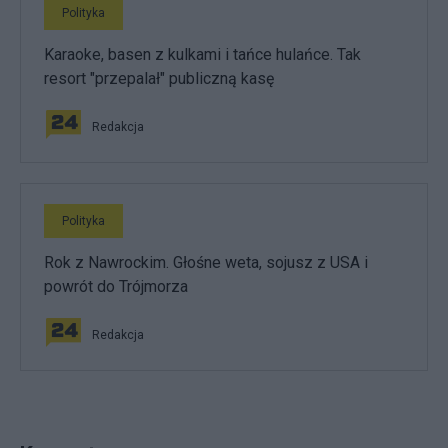
Polityka
Karaoke, basen z kulkami i tańce hulańce. Tak
resort "przepalał" publiczną kasę
Redakcja
Polityka
Rok z Nawrockim. Głośne weta, sojusz z USA i
powrót do Trójmorza
Redakcja