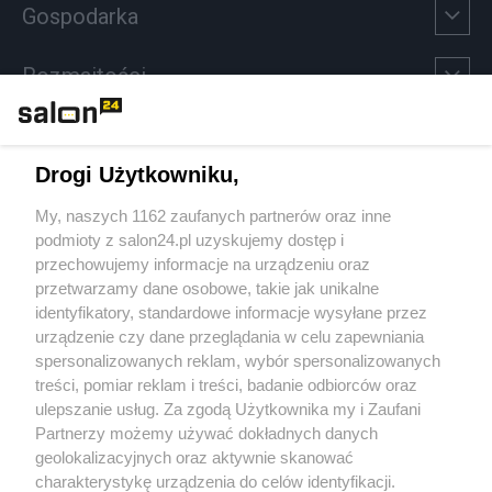
Gospodarka
Rozmaitości
Technologie
Drogi Użytkowniku,
Sport
My, naszych 1162 zaufanych partnerów oraz inne
podmioty z salon24.pl uzyskujemy dostęp i
Społeczeństwo
przechowujemy informacje na urządzeniu oraz
przetwarzamy dane osobowe, takie jak unikalne
Kultura
identyfikatory, standardowe informacje wysyłane przez
urządzenie czy dane przeglądania w celu zapewniania
spersonalizowanych reklam, wybór spersonalizowanych
treści, pomiar reklam i treści, badanie odbiorców oraz
ulepszanie usług. Za zgodą Użytkownika my i Zaufani
X
Facebook
Instagram
Youtube
Partnerzy możemy używać dokładnych danych
geolokalizacyjnych oraz aktywnie skanować
charakterystykę urządzenia do celów identyfikacji.