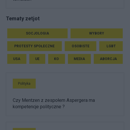
Tematy zetjot
SOCJOLOGIA
WYBORY
PROTESTY SPOŁECZNE
OSOBISTE
LGBT
USA
UE
KO
MEDIA
ABORCJA
Polityka
Czy Mentzen z zespołem Aspergera ma
kompetencje polityczne ?