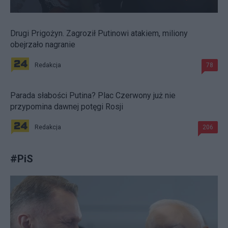
Drugi Prigożyn. Zagroził Putinowi atakiem, miliony
obejrzało nagranie
Redakcja
78
Parada słabości Putina? Plac Czerwony już nie
przypomina dawnej potęgi Rosji
Redakcja
206
#
PiS