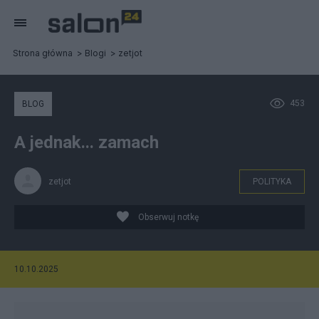
Strona główna
Blogi
zetjot
453
BLOG
A jednak... zamach
zetjot
POLITYKA
Obserwuj notkę
10.10.2025