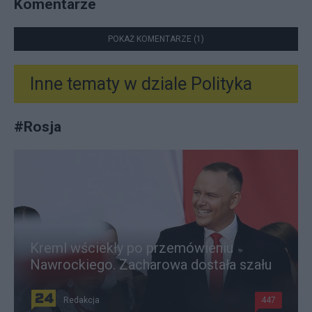
Komentarze
POKAŻ KOMENTARZE (1)
Inne tematy w dziale
Polityka
#
Rosja
Kreml wściekły po przemówieniu
Nawrockiego. Zacharowa dostała szału
Redakcja
447