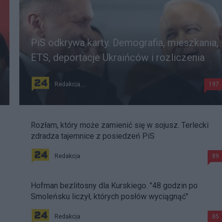
PiS odkrywa karty. Demografia, mieszkania,
ETS, deportacje Ukraińców i rozliczenia
Redakcja
197
Rozłam, który może zamienić się w sojusz. Terlecki
zdradza tajemnice z posiedzeń PiS
Redakcja
89
Hofman bezlitosny dla Kurskiego. "48 godzin po
Smoleńsku liczył, których posłów wyciągnąć"
Redakcja
85