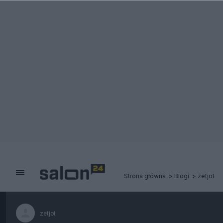
Strona główna
Blogi
zetjot
zetjot