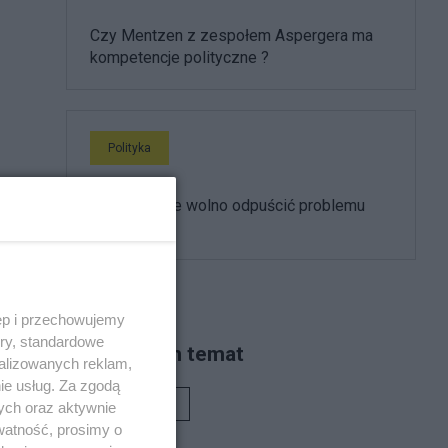
Czy Mentzen z zespołem Aspergera ma
kompetencje polityczne ?
Polityka
Dlaczego nie wolno odpuścić problemu
Mentzena
tego
ęp i przechowujemy
ory, standardowe
Piszą na ten temat
alizowanych reklam,
ie usług. Za zgodą
Rafał Woś
ych oraz aktywnie
watność, prosimy o