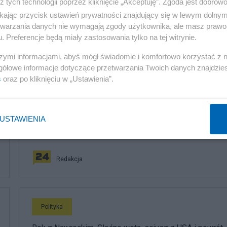
z tych technologii poprzez kliknięcie „Akceptuję”. Zgoda jest dobro
ikając przycisk ustawień prywatności znajdujący się w lewym dolny
etwarzania danych nie wymagają zgody użytkownika, ale masz prawo 
. Preferencje będą miały zastosowania tylko na tej witrynie.
szymi informacjami, abyś mógł świadomie i komfortowo korzystać z
komentuj
1
Obserwuj notkę
gółowe informacje dotyczące przetwarzania Twoich danych znajdzi
s
oraz po kliknięciu w „Ustawienia”.
Polityka
USTAWIENIA
PiS odkrywa karty. Demografia, mieszkania, ETS,
deportacje Ukraińców i rozliczenia
Redakcja
Polityka