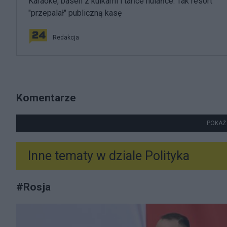
Karaoke, basen z kulkami i tańce hulańce. Tak resort
"przepalał" publiczną kasę
Redakcja
Komentarze
POKAŻ
Inne tematy w dziale
Polityka
#
Rosja