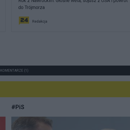
Rok z Nawrockim. Głośne weta, sojusz z USA i powrót
do Trójmorza
Redakcja
 KOMENTARZE (1)
#
PiS