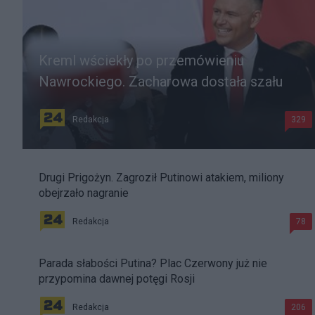
Kreml wściekły po przemówieniu
Nawrockiego. Zacharowa dostała szału
Redakcja
329
Drugi Prigożyn. Zagroził Putinowi atakiem, miliony
obejrzało nagranie
Redakcja
78
Parada słabości Putina? Plac Czerwony już nie
przypomina dawnej potęgi Rosji
Redakcja
206