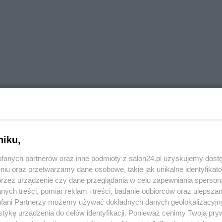
rozmaitych przewin wiąże się własnie ze stosowaniem 
obistych. Motyw uniwersalny, który da się przypisać
niku,
rnie nic mądrego nie wymyślą.
fanych partnerów oraz inne podmioty z salon24.pl uzyskujemy dost
niu oraz przetwarzamy dane osobowe, takie jak unikalne identyfikat
przez urządzenie czy dane przeglądania w celu zapewniania sperson
ych treści, pomiar reklam i treści, badanie odbiorców oraz ulepszan
fani Partnerzy możemy używać dokładnych danych geolokalizacyjn
tykę urządzenia do celów identyfikacji. Ponieważ cenimy Twoją pry