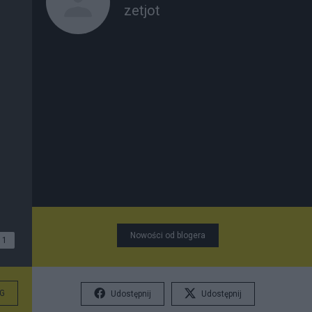
zetjot
Nowości od blogera
1
G
Udostępnij
Udostępnij