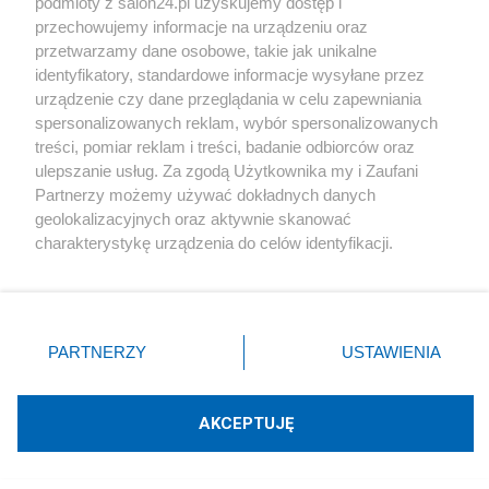
podmioty z salon24.pl uzyskujemy dostęp i
szpitalach-urzedach/ar/c15-17488435
przechowujemy informacje na urządzeniu oraz
przetwarzamy dane osobowe, takie jak unikalne
https://www.radiopik.pl/2,108432,region&dtx=&szu
identyfikatory, standardowe informacje wysyłane przez
urządzenie czy dane przeglądania w celu zapewniania
kaj=&s=320
spersonalizowanych reklam, wybór spersonalizowanych
treści, pomiar reklam i treści, badanie odbiorców oraz
https://bydgoszcz.wyborcza.pl/bydgoszcz/7,4872
ulepszanie usług. Za zgodą Użytkownika my i Zaufani
2,29656287,320-tysiecy-zniknelo-z-kasy-
Partnerzy możemy używać dokładnych danych
geolokalizacyjnych oraz aktywnie skanować
bydgoskiego-sadu-przez-dziesiec.html
charakterystykę urządzenia do celów identyfikacji.
Ponieważ cenimy Twoją prywatność, prosimy o zgodę na
Podobna sprawa osądzona w rok (I instancja):
korzystanie z tych technologii poprzez kliknięcie
„Akceptuję”. Zgoda jest dobrowolna i zawsze możesz ją
https://businessinsider.com.pl/prawo/ksiegowa-
zmienić/wycofać klikając przycisk ustawień prywatności
PARTNERZY
USTAWIENIA
znajdujący się w lewym dolnym rogu strony
. Niektóre
przywlaszczyla-ponad-1-mln-zl-z-publicznych-
rodzaje przetwarzania danych nie wymagają zgody
kont-wpadla-podczas-l4/kr2fp8y
użytkownika, ale masz prawo sprzeciwić się takiemu
AKCEPTUJĘ
przetwarzaniu. Preferencje będą miały zastosowania tylko
na tej witrynie.