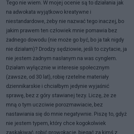
Tego nie wiem. W mojej ocenie są to działania jak
na adwokata wyjątkowo kreatywne i
niestandardowe, żeby nie nazwać tego inaczej, bo
jakim prawem ten człowiek mnie pomawia bez
żadnego dowodu (nie może go być, bo ja tak nigdy
nie działam)? Drodzy sędziowie, jeśli to czytacie, ja
nie jestem żadnym nasłanym na was cynglem.
Działam wyłącznie w interesie społecznym
(zawsze, od 30 lat), robię rzetelne materiały
dziennikarskie i chciałbym jedynie wyjaśnić
sprawę, bez z góry stawianej tezy. Liczę, że ze
mną o tym uczciwie porozmawiacie, bez
nastawiania się do mnie negatywnie. Piszę to, gdyż
nie jestem typem, który chce kogokolwiek
zaskakiwać, robić prowokacje, biegać za kimś z