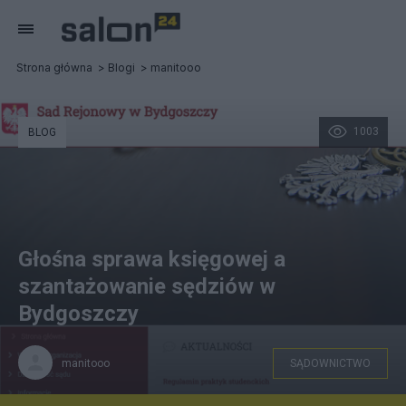
Strona główna
Blogi
manitooo
1003
BLOG
Głośna sprawa księgowej a
szantażowanie sędziów w
Bydgoszczy
manitooo
SĄDOWNICTWO
mz