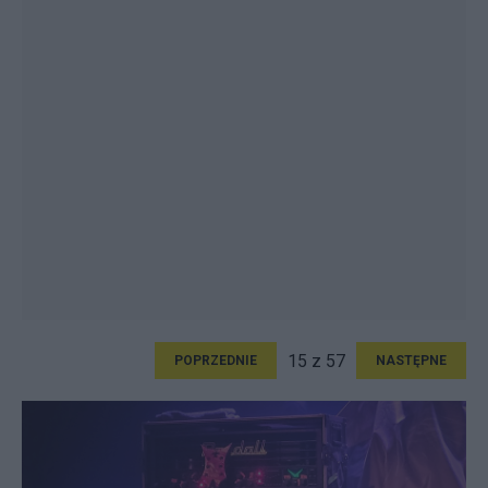
15 z 57
POPRZEDNIE
NASTĘPNE