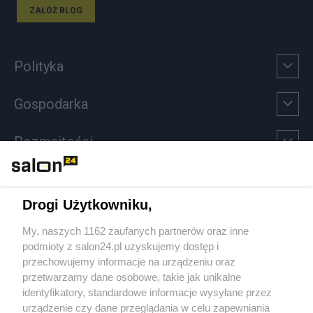
ZAŁÓŻ BLOG
Polityka
Gospodarka
Rozmaitości
Technologie
Drogi Użytkowniku,
Sport
My, naszych 1162 zaufanych partnerów oraz inne
podmioty z salon24.pl uzyskujemy dostęp i
Społeczeństwo
przechowujemy informacje na urządzeniu oraz
przetwarzamy dane osobowe, takie jak unikalne
Kultura
identyfikatory, standardowe informacje wysyłane przez
urządzenie czy dane przeglądania w celu zapewniania