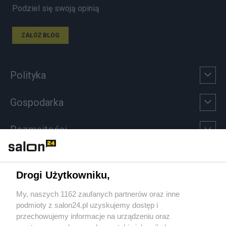
Podziel się swoją opinią
ZAŁÓŻ BLOG
Polityka
Gospodarka
Rozmaitości
Technologie
Drogi Użytkowniku,
Sport
My, naszych 1162 zaufanych partnerów oraz inne
podmioty z salon24.pl uzyskujemy dostęp i
Społeczeństwo
przechowujemy informacje na urządzeniu oraz