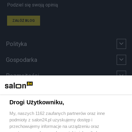
Podziel się swoją opinią
ZAŁÓŻ BLOG
Polityka
Gospodarka
Rozmaitości
Technologie
Drogi Użytkowniku,
Sport
My, naszych 1162 zaufanych partnerów oraz inne
podmioty z salon24.pl uzyskujemy dostęp i
Społeczeństwo
przechowujemy informacje na urządzeniu oraz