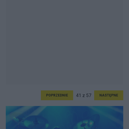
41 z 57
POPRZEDNIE
NASTĘPNE