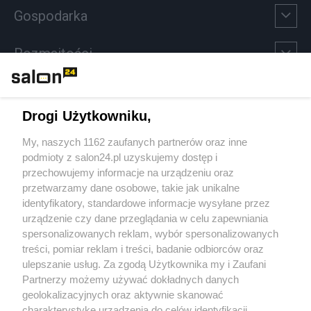
Gospodarka
Rozmaitości
Technologie
Drogi Użytkowniku,
Sport
My, naszych 1162 zaufanych partnerów oraz inne
podmioty z salon24.pl uzyskujemy dostęp i
Społeczeństwo
przechowujemy informacje na urządzeniu oraz
przetwarzamy dane osobowe, takie jak unikalne
Kultura
identyfikatory, standardowe informacje wysyłane przez
urządzenie czy dane przeglądania w celu zapewniania
spersonalizowanych reklam, wybór spersonalizowanych
treści, pomiar reklam i treści, badanie odbiorców oraz
ulepszanie usług. Za zgodą Użytkownika my i Zaufani
X
Facebook
Instagram
Youtube
Partnerzy możemy używać dokładnych danych
geolokalizacyjnych oraz aktywnie skanować
charakterystykę urządzenia do celów identyfikacji.