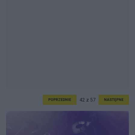
42 z 57
POPRZEDNIE
NASTĘPNE