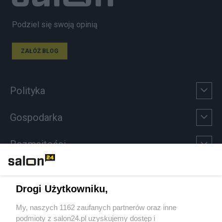
Podziel się swoją opinią
ZAŁÓŻ BLOG
Polityka
Gospodarka
Rozmaitości
Technologie
Drogi Użytkowniku,
Sport
My, naszych 1162 zaufanych partnerów oraz inne
podmioty z salon24.pl uzyskujemy dostęp i