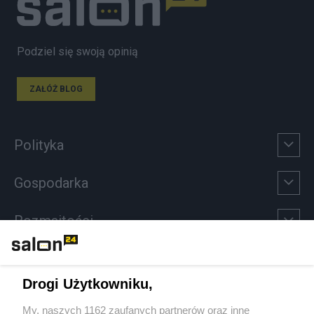
Podziel się swoją opinią
ZAŁÓŻ BLOG
Polityka
Gospodarka
Rozmaitości
Technologie
Drogi Użytkowniku,
Sport
My, naszych 1162 zaufanych partnerów oraz inne