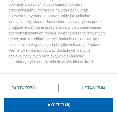
podmioty z salon24.pl uzyskujemy dostęp i
Społeczeństwo
przechowujemy informacje na urządzeniu oraz
przetwarzamy dane osobowe, takie jak unikalne
Kultura
identyfikatory, standardowe informacje wysyłane przez
urządzenie czy dane przeglądania w celu zapewniania
spersonalizowanych reklam, wybór spersonalizowanych
treści, pomiar reklam i treści, badanie odbiorców oraz
ulepszanie usług. Za zgodą Użytkownika my i Zaufani
X
Facebook
Instagram
Youtube
Partnerzy możemy używać dokładnych danych
geolokalizacyjnych oraz aktywnie skanować
charakterystykę urządzenia do celów identyfikacji.
Web Content Media sp. z o. o. © 2022
Ponieważ cenimy Twoją prywatność, prosimy o zgodę na
korzystanie z tych technologii poprzez kliknięcie
„Akceptuję”. Zgoda jest dobrowolna i zawsze możesz ją
Pomoc
O nas
Praca
Reklama
Kontakt
zmienić/wycofać klikając przycisk ustawień prywatności
PARTNERZY
USTAWIENIA
znajdujący się w lewym dolnym rogu strony
. Niektóre
rodzaje przetwarzania danych nie wymagają zgody
użytkownika, ale masz prawo sprzeciwić się takiemu
AKCEPTUJĘ
przetwarzaniu. Preferencje będą miały zastosowania tylko
Technologię dostarcza:
W3media.pl
na tej witrynie.