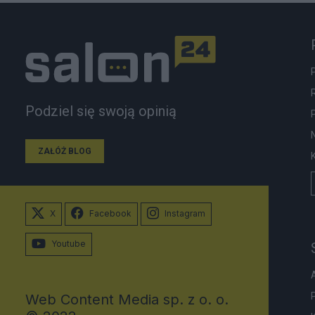
Podziel się swoją opinią
ZAŁÓŻ BLOG
X
Facebook
Instagram
Youtube
Web Content Media sp. z o. o.