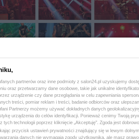
niku,
fanych partnerów oraz inne podmioty z salon24.pl uzyskujemy dost
niu oraz przetwarzamy dane osobowe, takie jak unikalne identyfikat
przez urządzenie czy dane przeglądania w celu zapewniania sperson
ych treści, pomiar reklam i treści, badanie odbiorców oraz ulepszan
fani Partnerzy możemy używać dokładnych danych geolokalizacyjn
tykę urządzenia do celów identyfikacji. Ponieważ cenimy Twoją pry
z tych technologii poprzez kliknięcie „Akceptuję”. Zgoda jest dobro
ikając przycisk ustawień prywatności znajdujący się w lewym dolny
etwarzania danych nie wymagają zgody użytkownika, ale masz prawo 