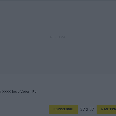
...w Piekle będą pamiętać: XXXX-lecie Vader - Relacja
37 z 57
POPRZEDNIE
NASTĘPN