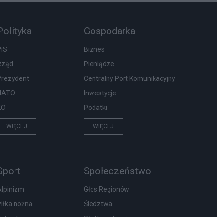
Polityka
Gospodarka
PiS
Biznes
Rząd
Pieniądze
Prezydent
Centralny Port Komunikacyjny
NATO
Inwestycje
KO
Podatki
WIĘCEJ
WIĘCEJ
Sport
Społeczeństwo
Alpinizm
Głos Regionów
Piłka nożna
Śledztwa