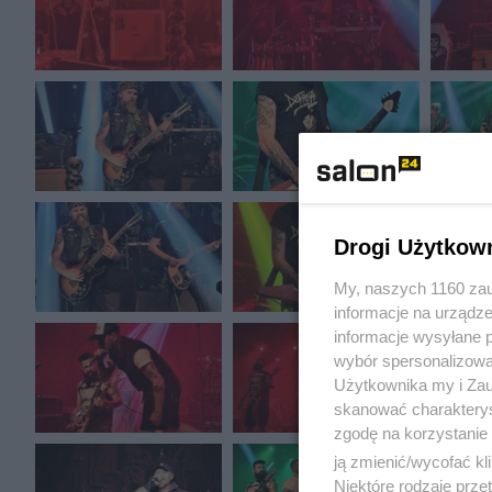
Drogi Użytkow
My, naszych 1160 zau
informacje na urządze
informacje wysyłane 
wybór spersonalizowan
Użytkownika my i Zau
skanować charakterys
zgodę na korzystanie 
ją zmienić/wycofać kl
Niektóre rodzaje prz