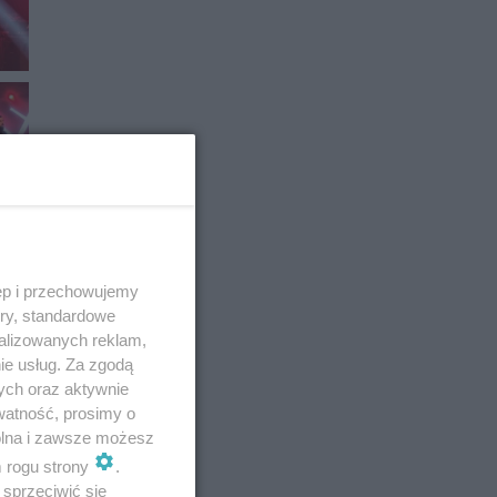
ęp i przechowujemy
ory, standardowe
alizowanych reklam,
ie usług. Za zgodą
ych oraz aktywnie
watność, prosimy o
wolna i zawsze możesz
m rogu strony
.
sprzeciwić się