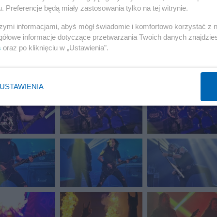
. Preferencje będą miały zastosowania tylko na tej witrynie.
szymi informacjami, abyś mógł świadomie i komfortowo korzystać z
gółowe informacje dotyczące przetwarzania Twoich danych znajdzi
s
oraz po kliknięciu w „Ustawienia”.
USTAWIENIA