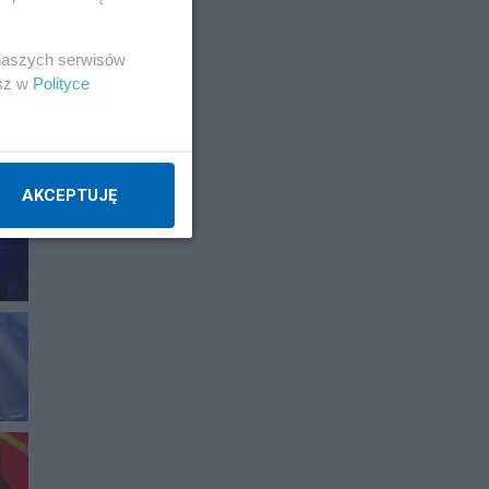
 naszych serwisów
esz w
Polityce
AKCEPTUJĘ