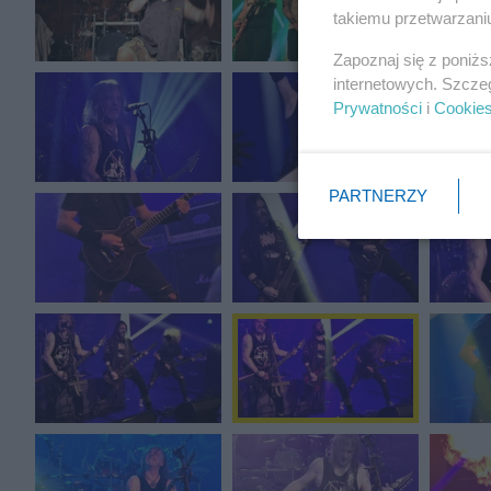
takiemu przetwarzaniu
Zapoznaj się z poniż
internetowych. Szcze
Prywatności
i
Cookie
PARTNERZY