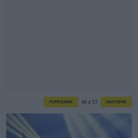
40 z 57
POPRZEDNIE
NASTĘPNE