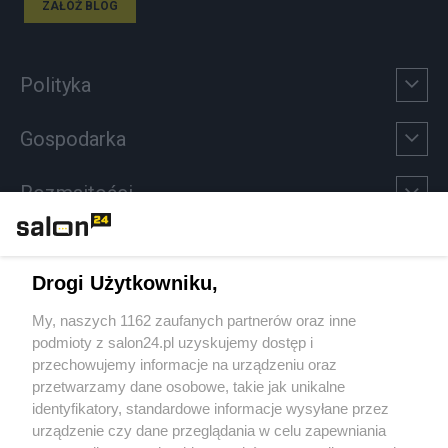
ZAŁÓŻ BLOG
Polityka
Gospodarka
Rozmaitości
Technologie
Drogi Użytkowniku,
Sport
My, naszych 1162 zaufanych partnerów oraz inne
podmioty z salon24.pl uzyskujemy dostęp i
Społeczeństwo
przechowujemy informacje na urządzeniu oraz
przetwarzamy dane osobowe, takie jak unikalne
Kultura
identyfikatory, standardowe informacje wysyłane przez
urządzenie czy dane przeglądania w celu zapewniania