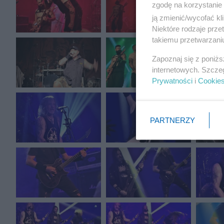
zgodę na korzystanie 
ją zmienić/wycofać kl
Niektóre rodzaje prz
takiemu przetwarzaniu
Zapoznaj się z poniż
internetowych. Szcze
Prywatności
i
Cookie
PARTNERZY