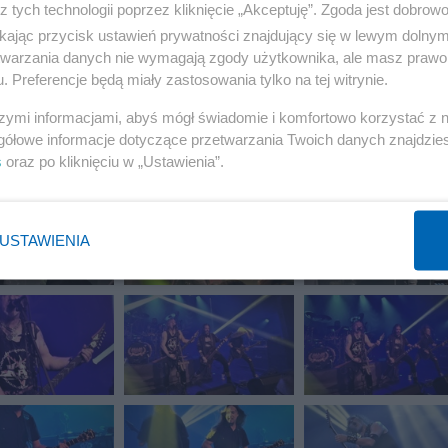
z tych technologii poprzez kliknięcie „Akceptuję”. Zgoda jest dobro
ikając przycisk ustawień prywatności znajdujący się w lewym dolny
etwarzania danych nie wymagają zgody użytkownika, ale masz prawo 
. Preferencje będą miały zastosowania tylko na tej witrynie.
szymi informacjami, abyś mógł świadomie i komfortowo korzystać z
gółowe informacje dotyczące przetwarzania Twoich danych znajdzi
s
oraz po kliknięciu w „Ustawienia”.
USTAWIENIA