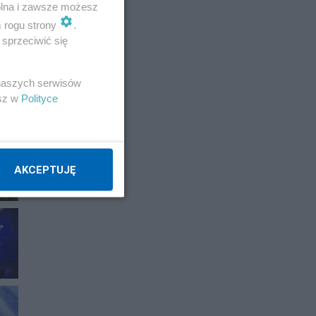
wolna i zawsze możesz
m rogu strony
.
sprzeciwić się
 naszych serwisów
esz w
Polityce
AKCEPTUJĘ