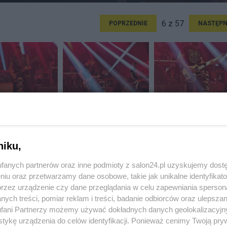
6 z 57
POPRZEDNIE
NASTĘPN
niku,
fanych partnerów oraz inne podmioty z salon24.pl uzyskujemy dost
niu oraz przetwarzamy dane osobowe, takie jak unikalne identyfikat
przez urządzenie czy dane przeglądania w celu zapewniania sperson
ych treści, pomiar reklam i treści, badanie odbiorców oraz ulepszan
fani Partnerzy możemy używać dokładnych danych geolokalizacyjn
tykę urządzenia do celów identyfikacji. Ponieważ cenimy Twoją pry