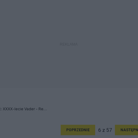
...w Piekle będą pamiętać: XXXX-lecie Vader - Relacja
6 z 57
POPRZEDNIE
NASTĘPN