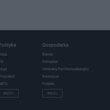
Polityka
Gospodarka
Rosja
Biznes
PiS
Pieniądze
Rząd
Centralny Port Komunikacyjny
Prezydent
Inwestycje
NATO
Podatki
WIĘCEJ
WIĘCEJ