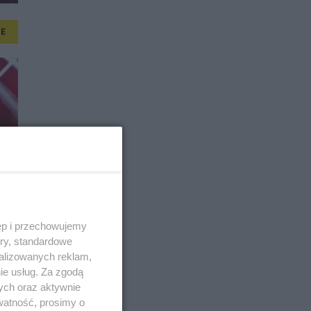
E
ęp i przechowujemy
ory, standardowe
alizowanych reklam,
ie usług. Za zgodą
ych oraz aktywnie
watność, prosimy o