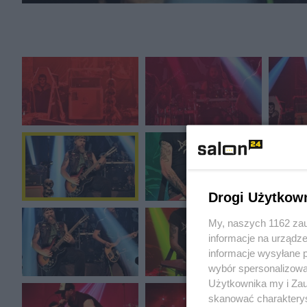
Drogi Użytkow
My, naszych 1162 zau
informacje na urządze
informacje wysyłane 
wybór spersonalizowan
Użytkownika my i Zau
skanować charakterys