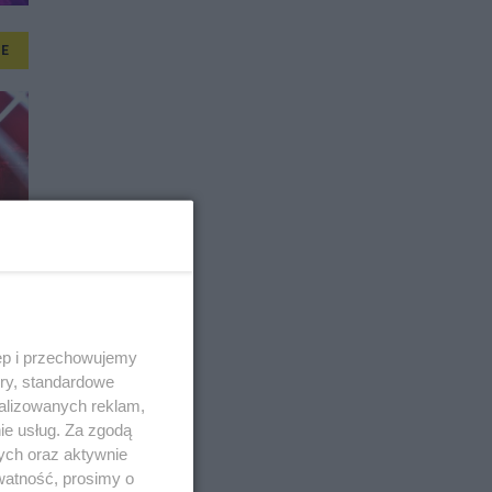
E
ęp i przechowujemy
ory, standardowe
alizowanych reklam,
ie usług. Za zgodą
ych oraz aktywnie
watność, prosimy o