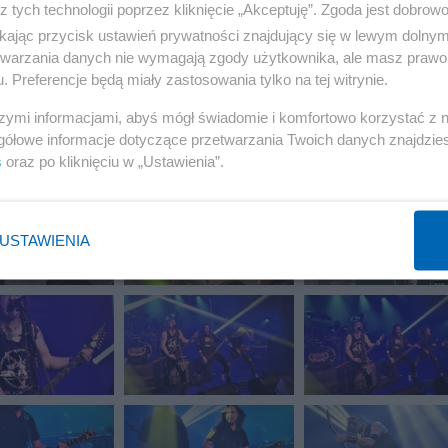
z tych technologii poprzez kliknięcie „Akceptuję”. Zgoda jest dobro
ikając przycisk ustawień prywatności znajdujący się w lewym dolny
etwarzania danych nie wymagają zgody użytkownika, ale masz prawo 
. Preferencje będą miały zastosowania tylko na tej witrynie.
szymi informacjami, abyś mógł świadomie i komfortowo korzystać z
gółowe informacje dotyczące przetwarzania Twoich danych znajdzi
s
oraz po kliknięciu w „Ustawienia”.
USTAWIENIA