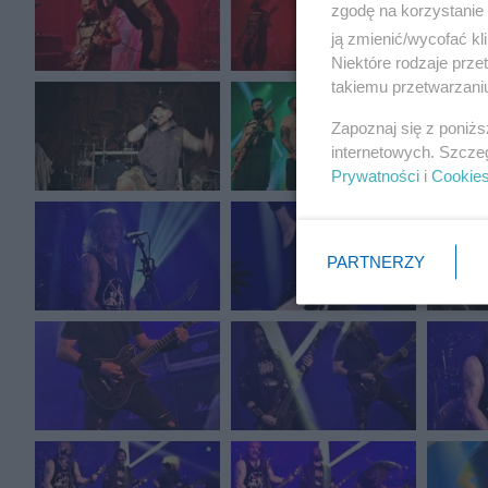
zgodę na korzystanie 
ją zmienić/wycofać kl
Niektóre rodzaje prz
takiemu przetwarzaniu
Zapoznaj się z poniż
internetowych. Szcze
Prywatności
i
Cookie
PARTNERZY