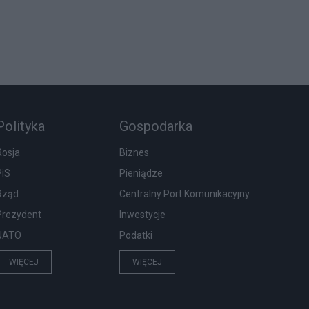
Polityka
Gospodarka
Rosja
Biznes
PiS
Pieniądze
Rząd
Centralny Port Komunikacyjny
Prezydent
Inwestycje
NATO
Podatki
WIĘCEJ
WIĘCEJ