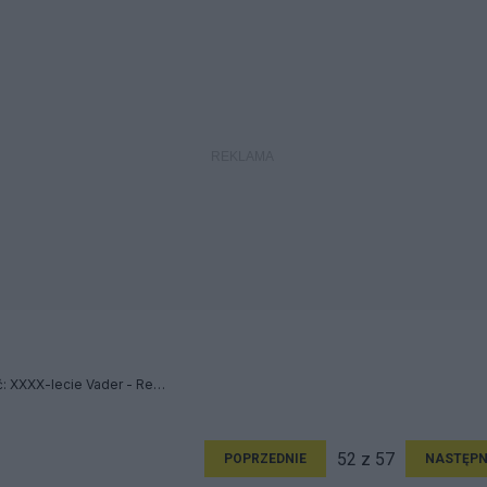
...w Piekle będą pamiętać: XXXX-lecie Vader - Relacja
52 z 57
POPRZEDNIE
NASTĘPN