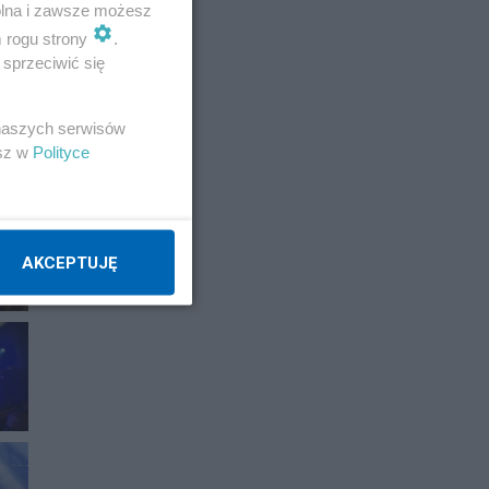
wolna i zawsze możesz
m rogu strony
.
sprzeciwić się
 naszych serwisów
esz w
Polityce
AKCEPTUJĘ