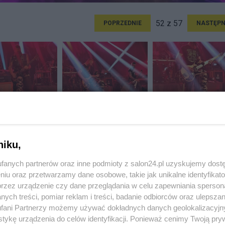
52 z 57
POPRZEDNIE
NASTĘPN
niku,
fanych partnerów oraz inne podmioty z salon24.pl uzyskujemy dost
niu oraz przetwarzamy dane osobowe, takie jak unikalne identyfikat
przez urządzenie czy dane przeglądania w celu zapewniania sperson
ych treści, pomiar reklam i treści, badanie odbiorców oraz ulepszan
fani Partnerzy możemy używać dokładnych danych geolokalizacyjn
tykę urządzenia do celów identyfikacji. Ponieważ cenimy Twoją pry