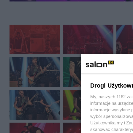
Drogi Użytkow
My, naszych 1162 zau
informacje na urządze
informacje wysyłane 
wybór spersonalizowan
Użytkownika my i Zau
skanować charakterys