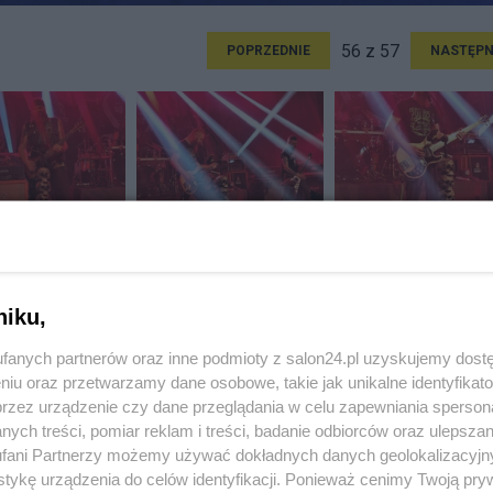
56 z 57
POPRZEDNIE
NASTĘPN
niku,
fanych partnerów oraz inne podmioty z salon24.pl uzyskujemy dost
niu oraz przetwarzamy dane osobowe, takie jak unikalne identyfikat
przez urządzenie czy dane przeglądania w celu zapewniania sperson
ych treści, pomiar reklam i treści, badanie odbiorców oraz ulepszan
fani Partnerzy możemy używać dokładnych danych geolokalizacyjn
tykę urządzenia do celów identyfikacji. Ponieważ cenimy Twoją pry