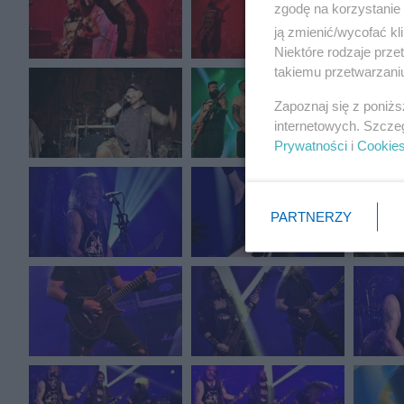
zgodę na korzystanie 
ją zmienić/wycofać kl
Niektóre rodzaje prz
takiemu przetwarzaniu
Zapoznaj się z poniż
internetowych. Szcze
Prywatności
i
Cookie
PARTNERZY