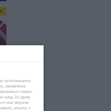
E
ęp i przechowujemy
ory, standardowe
alizowanych reklam,
ie usług. Za zgodą
ych oraz aktywnie
watność, prosimy o