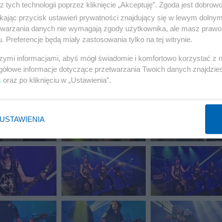
z tych technologii poprzez kliknięcie „Akceptuję”. Zgoda jest dobro
ikając przycisk ustawień prywatności znajdujący się w lewym dolny
etwarzania danych nie wymagają zgody użytkownika, ale masz prawo 
. Preferencje będą miały zastosowania tylko na tej witrynie.
szymi informacjami, abyś mógł świadomie i komfortowo korzystać z
gółowe informacje dotyczące przetwarzania Twoich danych znajdzi
s
oraz po kliknięciu w „Ustawienia”.
USTAWIENIA