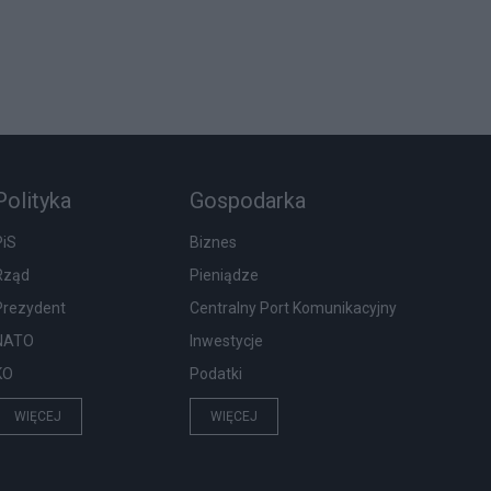
Polityka
Gospodarka
PiS
Biznes
Rząd
Pieniądze
Prezydent
Centralny Port Komunikacyjny
NATO
Inwestycje
KO
Podatki
WIĘCEJ
WIĘCEJ