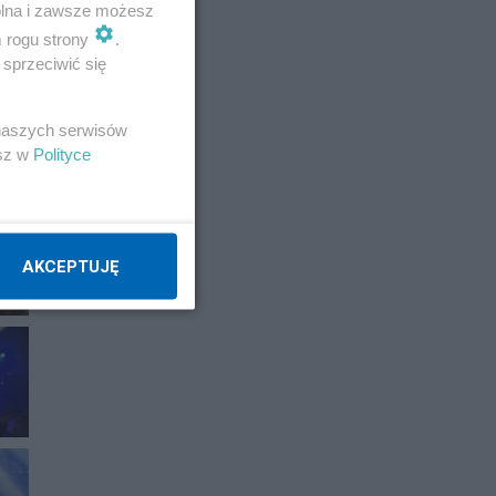
wolna i zawsze możesz
m rogu strony
.
sprzeciwić się
 naszych serwisów
esz w
Polityce
AKCEPTUJĘ