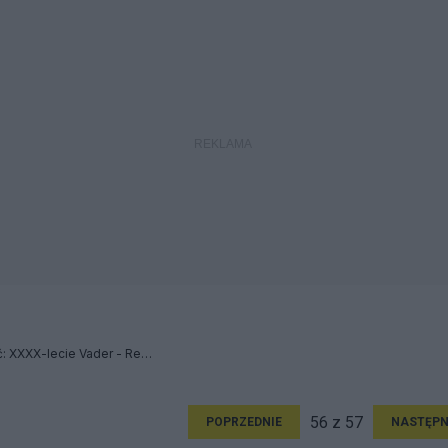
...w Piekle będą pamiętać: XXXX-lecie Vader - Relacja
56 z 57
POPRZEDNIE
NASTĘPN