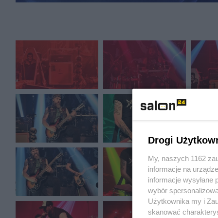
Drogi Użytkow
My, naszych 1162 zau
informacje na urządze
informacje wysyłane 
wybór spersonalizowan
Użytkownika my i Zau
skanować charakterys