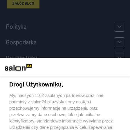
ZAŁÓŻ BLOG
Polityka
Gospodarka
Rozmaitości
Technologie
Drogi Użytkowniku,
Sport
My, naszych 1162 zaufanych partnerów oraz inne
podmioty z salon24.pl uzyskujemy dostęp i
Społeczeństwo
przechowujemy informacje na urządzeniu oraz
przetwarzamy dane osobowe, takie jak unikalne
Kultura
identyfikatory, standardowe informacje wysyłane przez
urządzenie czy dane przeglądania w celu zapewniania