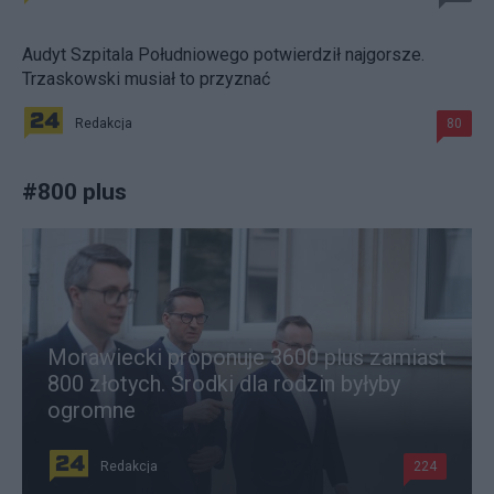
Audyt Szpitala Południowego potwierdził najgorsze.
Trzaskowski musiał to przyznać
Redakcja
80
#
800 plus
Morawiecki proponuje 3600 plus zamiast
800 złotych. Środki dla rodzin byłyby
ogromne
Redakcja
224