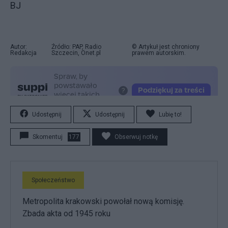
BJ
Autor:
Źródło: PAP, Radio
© Artykuł jest chroniony
Redakcja
Szczecin, Onet.pl
prawem autorskim.
Udostępnij
Udostępnij
Lubię to!
Skomentuj
177
Obserwuj notkę
Społeczeństwo
Metropolita krakowski powołał nową komisję.
Zbada akta od 1945 roku