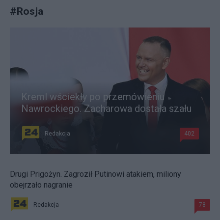
#
Rosja
Kreml wściekły po przemówieniu
Nawrockiego. Zacharowa dostała szału
Redakcja
402
Drugi Prigożyn. Zagroził Putinowi atakiem, miliony
obejrzało nagranie
Redakcja
78