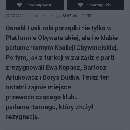
Tusk kontynuuje porządki w PO. Fot. PAP
Obserwuj temat
Obserwuj notkę
22.07.2021 , ostatnia aktualizacja: 23.07.2021, 11:55
Donald Tusk robi porządki nie tylko w
Platformie Obywatelskiej, ale i w klubie
parlamentarnym Koalicji Obywatelskiej.
Po tym, jak z funkcji w zarządzie partii
zrezygnowali Ewa Kopacz, Bartosz
Arłukowicz i Borys Budka. Teraz ten
ostatni zajmie miejsce
przewodniczącego klubu
parlamentarnego, który złożył
rezygnację.