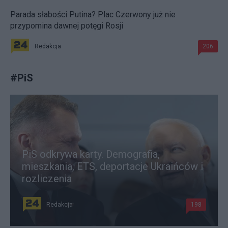
Parada słabości Putina? Plac Czerwony już nie
przypomina dawnej potęgi Rosji
Redakcja
206
#
PiS
PiS odkrywa karty. Demografia,
mieszkania, ETS, deportacje Ukraińców i
rozliczenia
Redakcja
198