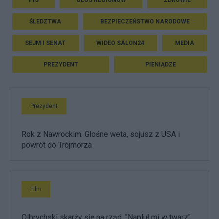
PIS
GŁOS REGIONÓW
ZDROWIE
ŚLEDZTWA
BEZPIECZEŃSTWO NARODOWE
SEJM I SENAT
WIDEO SALON24
MEDIA
PREZYDENT
PIENIĄDZE
Prezydent
Rok z Nawrockim. Głośne weta, sojusz z USA i
powrót do Trójmorza
Film
Olbrychski skarży się na rząd. "Napluł mi w twarz",