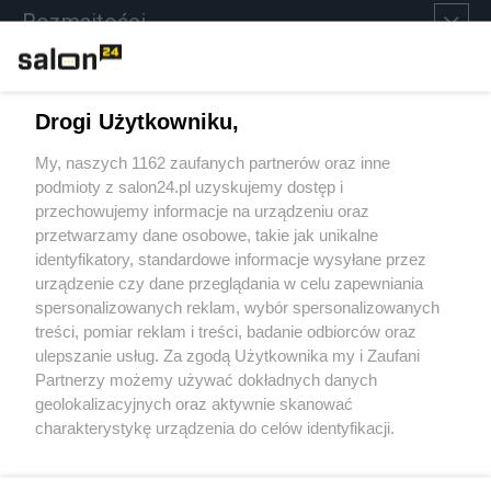
Rozmaitości
Technologie
Drogi Użytkowniku,
Sport
My, naszych 1162 zaufanych partnerów oraz inne
podmioty z salon24.pl uzyskujemy dostęp i
Społeczeństwo
przechowujemy informacje na urządzeniu oraz
przetwarzamy dane osobowe, takie jak unikalne
Kultura
identyfikatory, standardowe informacje wysyłane przez
urządzenie czy dane przeglądania w celu zapewniania
spersonalizowanych reklam, wybór spersonalizowanych
treści, pomiar reklam i treści, badanie odbiorców oraz
ulepszanie usług. Za zgodą Użytkownika my i Zaufani
X
Facebook
Instagram
Youtube
Partnerzy możemy używać dokładnych danych
geolokalizacyjnych oraz aktywnie skanować
charakterystykę urządzenia do celów identyfikacji.
Web Content Media sp. z o. o. © 2022
Ponieważ cenimy Twoją prywatność, prosimy o zgodę na
korzystanie z tych technologii poprzez kliknięcie