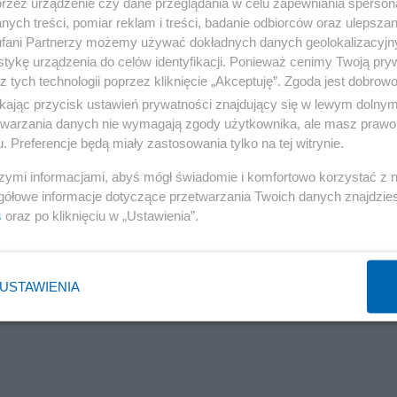
przez urządzenie czy dane przeglądania w celu zapewniania sperson
ych treści, pomiar reklam i treści, badanie odbiorców oraz ulepszan
ni nie zgodził się wtedy, aby hiszpański statek zawinął 
fani Partnerzy możemy używać dokładnych danych geolokalizacyjn
tykę urządzenia do celów identyfikacji. Ponieważ cenimy Twoją pry
migrantów zeszło na ląd. Przez trzy tygodnie jednostka
z tych technologii poprzez kliknięcie „Akceptuję”. Zgoda jest dobro
odę na wpłynięcie. Na pokładzie z powodu upału panowały
ikając przycisk ustawień prywatności znajdujący się w lewym dolny
lviniego włoskie porty były zamknięte dla statków
etwarzania danych nie wymagają zgody użytkownika, ale masz prawo 
. Preferencje będą miały zastosowania tylko na tej witrynie.
szymi informacjami, abyś mógł świadomie i komfortowo korzystać z
Reklama
gółowe informacje dotyczące przetwarzania Twoich danych znajdzi
s
oraz po kliknięciu w „Ustawienia”.
iego na początku lipca tego roku wspólną deklarację „dla
Sprawiedliwości Jarosław Kaczyński.
USTAWIENIA