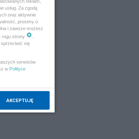
alizowanych reklam,
ie usług. Za zgodą
do
ych oraz aktywnie
watność, prosimy o
wolna i zawsze możesz
m rogu strony
.
sprzeciwić się
 naszych serwisów
esz w
Polityce
AKCEPTUJĘ