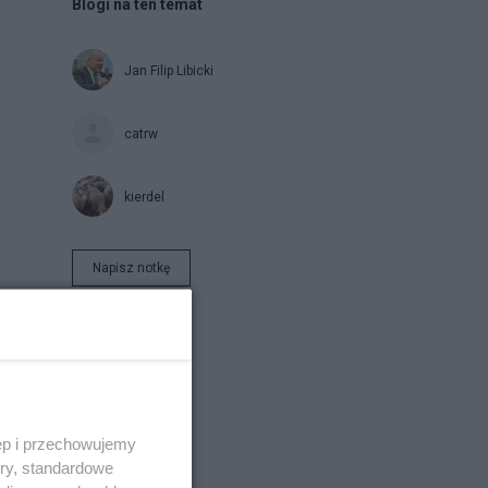
Blogi na ten temat
Jan Filip Libicki
catrw
kierdel
Napisz notkę
ęp i przechowujemy
jść
ory, standardowe