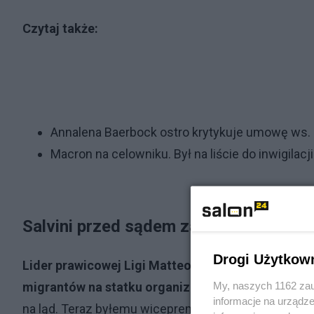
Czytaj także:
Annalena Baerbock ostro krytykuje umowę ws. 
Macron na celowniku. Był na liście do inwigilac
Salvini przed sądem za przetrzymywa
Drogi Użytkow
Lider prawicowej Ligi Matteo Salvini decyzją sąd
My, naszych 1162 zau
migrantów na statku organizacji pozarządowej
. P
informacje na urządze
na ląd. Teraz byłemu wicepremierowi grozi 15 lat wi