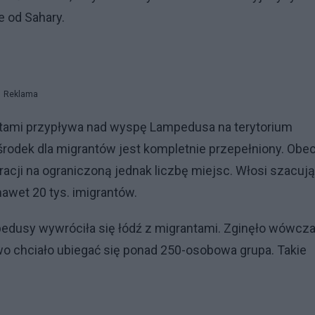
e od Sahary.
Reklama
rantami przypływa nad wyspę Lampedusa na terytorium
rodek dla migrantów jest kompletnie przepełniony. Obe
racji na ograniczoną jednak liczbę miejsc. Włosi szacują
nawet 20 tys. imigrantów.
edusy wywróciła się łódź z migrantami. Zginęło wówcz
wo chciało ubiegać się ponad 250-osobowa grupa. Takie