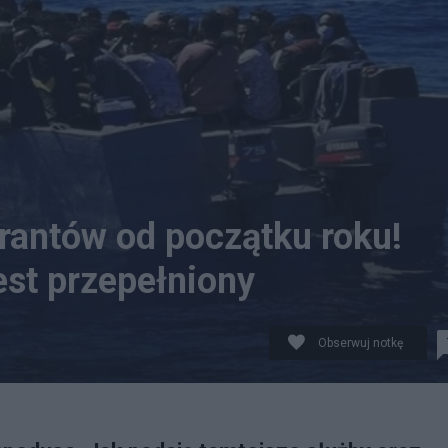
rantów od początku roku!
st przepełniony
Obserwuj notkę
z wyspę Lampedusa. Fot.: ANSA