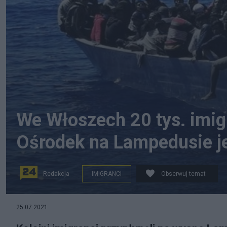
We Włoszech 20 tys. imig
Ośrodek na Lampedusie je
Redakcja
IMIGRANCI
Obserwuj temat
Migranci chcą się przedostać łodziami do Włoch prze
25.07.2021