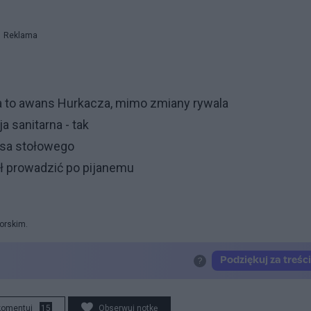
Reklama
za to awans Hurkacza, mimo zmiany rywala
 sanitarna - tak
nisa stołowego
ał prowadzić po pijanemu
orskim.
komentuj
15
Obserwuj notkę