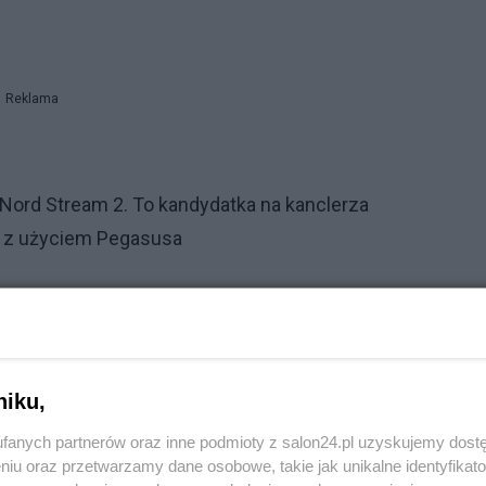
Reklama
Nord Stream 2. To kandydatka na kanclerza
ji z użyciem Pegasusa
nie imigrantów
niku,
u w Palermo będzie miał proces za przetrzymywanie
fanych partnerów oraz inne podmioty z salon24.pl uzyskujemy dost
olityk, jako szef MSW Włoch, nie pozwalał imigrantom ze
niu oraz przetwarzamy dane osobowe, takie jak unikalne identyfikat
ęzienia. Rozprawa 15 września.