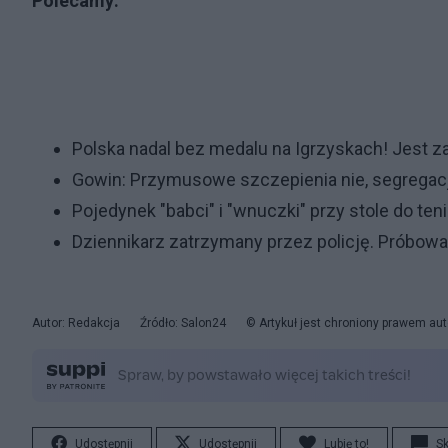
Polecamy:
Polska nadal bez medalu na Igrzyskach! Jest 
Gowin: Przymusowe szczepienia nie, segregacja
Pojedynek "babci" i "wnuczki" przy stole do te
Dziennikarz zatrzymany przez policję. Próbow
Autor: Redakcja
Źródło: Salon24
© Artykuł jest chroniony prawem aut
Udostępnij
Udostępnij
Lubię to!
S