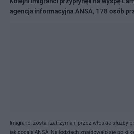
Kolejni imigranci przypłynęli na wyspę L
agencja informacyjna ANSA, 178 osób prz
Imigranci zostali zatrzymani przez włoskie służby
jak podała ANSA. Na łodziach znajdowało się po kilka