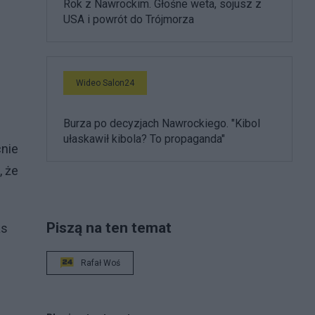
Rok z Nawrockim. Głośne weta, sojusz z
USA i powrót do Trójmorza
Wideo Salon24
Burza po decyzjach Nawrockiego. "Kibol
ułaskawił kibola? To propaganda"
cnie
, że
Piszą na ten temat
as
Rafał Woś