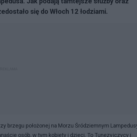
ampedusa. Jak podają tamtejsze służby oraz
edostało się do Włoch 12 łodziami.
 przy brzegu położonej na Morzu Śródziemnym Lampedusy
naście osób, w tym kobiety i dzieci. To Tunezyjczycy i