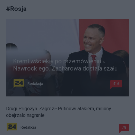
#
Rosja
Kreml wściekły po przemówieniu
Nawrockiego. Zacharowa dostała szału
Redakcja
416
Drugi Prigożyn. Zagroził Putinowi atakiem, miliony
obejrzało nagranie
Redakcja
78