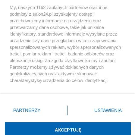
Sport
My, naszych 1162 zaufanych partnerów oraz inne
podmioty z salon24.pl uzyskujemy dostęp i
Społeczeństwo
przechowujemy informacje na urządzeniu oraz
przetwarzamy dane osobowe, takie jak unikalne
Kultura
identyfikatory, standardowe informacje wysyłane przez
urządzenie czy dane przeglądania w celu zapewniania
spersonalizowanych reklam, wybór spersonalizowanych
treści, pomiar reklam i treści, badanie odbiorców oraz
ulepszanie usług. Za zgodą Użytkownika my i Zaufani
X
Facebook
Instagram
Youtube
Partnerzy możemy używać dokładnych danych
geolokalizacyjnych oraz aktywnie skanować
charakterystykę urządzenia do celów identyfikacji.
Web Content Media sp. z o. o. © 2022
Ponieważ cenimy Twoją prywatność, prosimy o zgodę na
korzystanie z tych technologii poprzez kliknięcie
„Akceptuję”. Zgoda jest dobrowolna i zawsze możesz ją
Pomoc
O nas
Praca
Reklama
Kontakt
zmienić/wycofać klikając przycisk ustawień prywatności
PARTNERZY
USTAWIENIA
znajdujący się w lewym dolnym rogu strony
. Niektóre
rodzaje przetwarzania danych nie wymagają zgody
użytkownika, ale masz prawo sprzeciwić się takiemu
AKCEPTUJĘ
przetwarzaniu. Preferencje będą miały zastosowania tylko