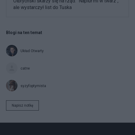
Olbrychski skarży się na rząd. "Napluł mi w twarz",
ale wystarczył list do Tuska
Blogi na ten temat
Układ Otwarty
catrw
syzyfoptymista
Napisz notkę