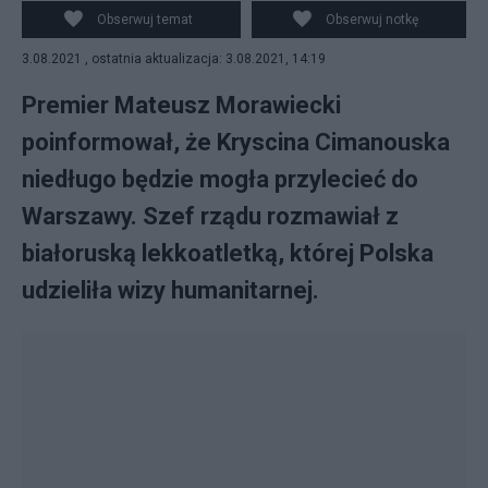
Facebook/profil premiera Mateusza Morawieckiego
Obserwuj temat
Obserwuj notkę
3.08.2021 , ostatnia aktualizacja: 3.08.2021, 14:19
Premier Mateusz Morawiecki
poinformował, że Kryscina Cimanouska
niedługo będzie mogła przylecieć do
Warszawy. Szef rządu rozmawiał z
białoruską lekkoatletką, której Polska
udzieliła wizy humanitarnej.