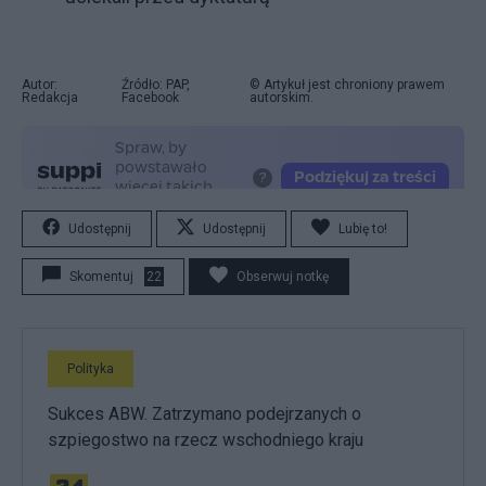
Autor:
Źródło: PAP,
© Artykuł jest chroniony prawem
Redakcja
Facebook
autorskim.
Udostępnij
Udostępnij
Lubię to!
Skomentuj
22
Obserwuj notkę
Polityka
Sukces ABW. Zatrzymano podejrzanych o
szpiegostwo na rzecz wschodniego kraju