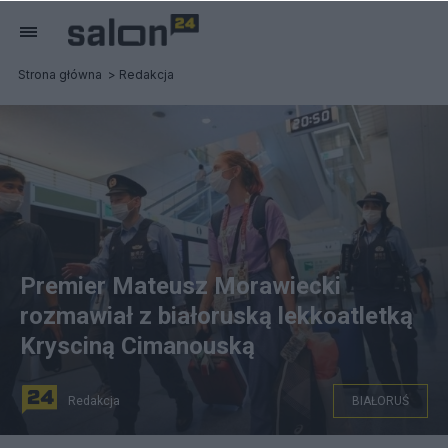
Strona główna
Redakcja
Premier Mateusz Morawiecki
rozmawiał z białoruską lekkoatletką
Krysciną Cimanouską
Redakcja
BIAŁORUŚ
Kryscina Cimanouska na lotnisku w Tokio, fot