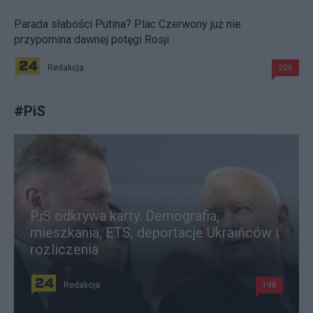
Parada słabości Putina? Plac Czerwony już nie
przypomina dawnej potęgi Rosji
Redakcja
206
#
PiS
PiS odkrywa karty. Demografia,
mieszkania, ETS, deportacje Ukraińców i
rozliczenia
Redakcja
198