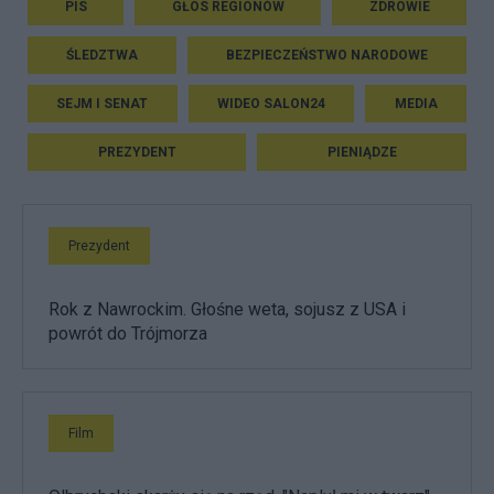
PIS
GŁOS REGIONÓW
ZDROWIE
ŚLEDZTWA
BEZPIECZEŃSTWO NARODOWE
SEJM I SENAT
WIDEO SALON24
MEDIA
PREZYDENT
PIENIĄDZE
Prezydent
Rok z Nawrockim. Głośne weta, sojusz z USA i
powrót do Trójmorza
Film