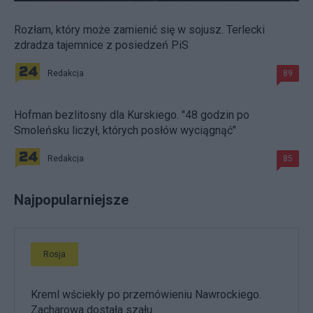
Rozłam, który może zamienić się w sojusz. Terlecki
zdradza tajemnice z posiedzeń PiS
Redakcja
89
Hofman bezlitosny dla Kurskiego. "48 godzin po
Smoleńsku liczył, których posłów wyciągnąć"
Redakcja
85
Najpopularniejsze
Rosja
Kreml wściekły po przemówieniu Nawrockiego.
Zacharowa dostała szału