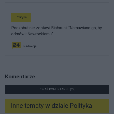
Polityka
Poczobut nie zostawi Białorusi. "Namawiano go, by
odmówił Nawrockiemu"
Redakcja
Komentarze
POKAŻ KOMENTARZE (22)
Inne tematy w dziale
Polityka