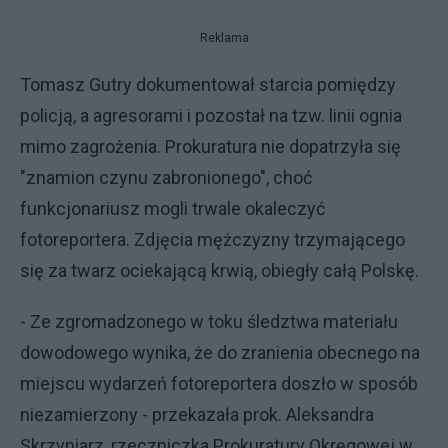
Reklama
Tomasz Gutry dokumentował starcia pomiędzy
policją, a agresorami i pozostał na tzw. linii ognia
mimo zagrożenia. Prokuratura nie dopatrzyła się
"znamion czynu zabronionego", choć
funkcjonariusz mogli trwale okaleczyć
fotoreportera. Zdjęcia mężczyzny trzymającego
się za twarz ociekającą krwią, obiegły całą Polskę.
- Ze zgromadzonego w toku śledztwa materiału
dowodowego wynika, że do zranienia obecnego na
miejscu wydarzeń fotoreportera doszło w sposób
niezamierzony - przekazała prok. Aleksandra
Skrzyniarz, rzeczniczka Prokuratury Okręgowej w