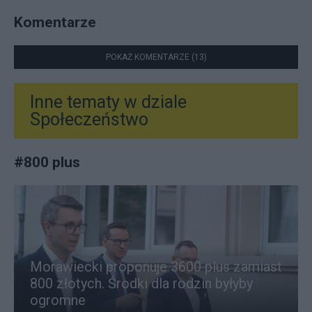
Komentarze
POKAŻ KOMENTARZE (13)
Inne tematy w dziale
Społeczeństwo
#
800 plus
Morawiecki proponuje 3600 plus zamiast
800 złotych. Środki dla rodzin byłyby
ogromne