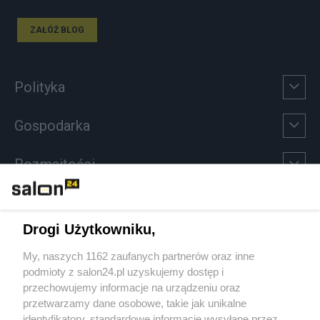
ZAŁÓŻ BLOG
Polityka
Gospodarka
Rozmaitości
Technologie
Drogi Użytkowniku,
Sport
My, naszych 1162 zaufanych partnerów oraz inne
podmioty z salon24.pl uzyskujemy dostęp i
Społeczeństwo
przechowujemy informacje na urządzeniu oraz
przetwarzamy dane osobowe, takie jak unikalne
Kultura
identyfikatory, standardowe informacje wysyłane przez