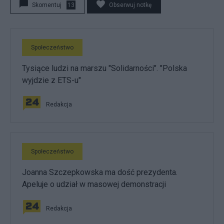
Skomentuj
13
Obserwuj notkę
Społeczeństwo
Tysiące ludzi na marszu "Solidarności". "Polska
wyjdzie z ETS-u"
Redakcja
Społeczeństwo
Joanna Szczepkowska ma dość prezydenta.
Apeluje o udział w masowej demonstracji
Redakcja