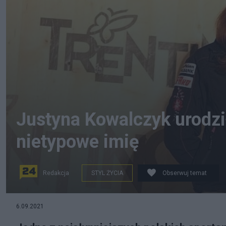
Justyna Kowalczyk urodzi
nietypowe imię
Redakcja
STYL ŻYCIA
Obserwuj temat
Justyna Kowalczyk urodziła! Fot. Licencje Creative 
6.09.2021