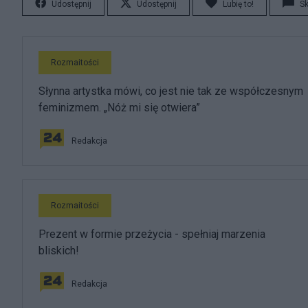
Udostępnij
Udostępnij
Lubię to!
S
Rozmaitości
Słynna artystka mówi, co jest nie tak ze współczesnym
feminizmem. „Nóż mi się otwiera”
Redakcja
Rozmaitości
Prezent w formie przeżycia - spełniaj marzenia
bliskich!
Redakcja