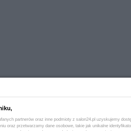
niku,
fanych partnerów oraz inne podmioty z salon24.pl uzyskujemy dost
niu oraz przetwarzamy dane osobowe, takie jak unikalne identyfikat