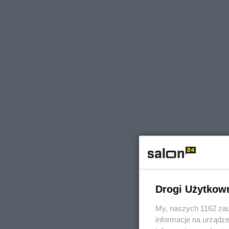
Drogi Użytkow
My, naszych 1162 zau
informacje na urządze