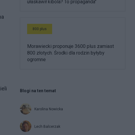
ułaskawił kibola? To propaganda"
na
800 plus
Morawiecki proponuje 3600 plus zamiast
800 złotych. Środki dla rodzin byłyby
ogromne
eli
Blogi na ten temat
Karolina Nowicka
Lech Balcerzak