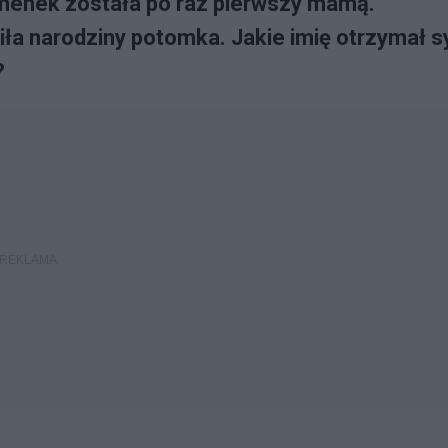
smenek została po raz pierwszy mamą.
ła narodziny potomka. Jakie imię otrzymał s
?