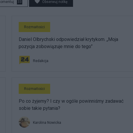
komentuj
33
Obserwuj notkę
Rozmaitości
Daniel Olbrychski odpowiedział krytykom. „Moja
pozycja zobowiązuje mnie do tego”
Redakcja
Rozmaitości
Po co żyjemy? I czy w ogóle powinniśmy zadawać
sobie takie pytania?
Karolina Nowicka