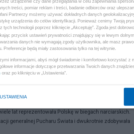
przez urządzenie czy dane przeglądania w celu zapewniania sperson
ych treści, pomiar reklam i treści, badanie odbiorców oraz ulepszan
mysły internautów i wrzuciła pod zdjęciem ikonkę serca 
fani Partnerzy możemy używać dokładnych danych geolokalizacyjn
tykę urządzenia do celów identyfikacji. Ponieważ cenimy Twoją pry
z tych technologii poprzez kliknięcie „Akceptuję”. Zgoda jest dobro
ikając przycisk ustawień prywatności znajdujący się w lewym dolny
Reklama
etwarzania danych nie wymagają zgody użytkownika, ale masz prawo 
. Preferencje będą miały zastosowania tylko na tej witrynie.
szymi informacjami, abyś mógł świadomie i komfortowo korzystać z
gółowe informacje dotyczące przetwarzania Twoich danych znajdzi
s
oraz po kliknięciu w „Ustawienia”.
festiwalu w Opolu. Prezenter nie wytrzymał
USTAWIENIA
Reklama
iele lat reprezentowała Polskę w biegach narciarskich.
kacji generalnej Pucharu Świata i dwukrotnie zdobywała