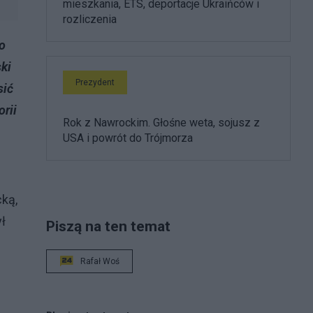
mieszkania, ETS, deportacje Ukraińców i
rozliczenia
o
ki
Prezydent
sić
orii
Rok z Nawrockim. Głośne weta, sojusz z
USA i powrót do Trójmorza
cką,
ył
Piszą na ten temat
Rafał Woś