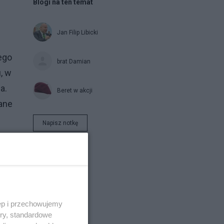
Blogi na ten temat
Jan Filip Libicki
ego
brat Damian
, w
a.
Beret w akcji
dane
e
Napisz notkę
ęp i przechowujemy
ory, standardowe