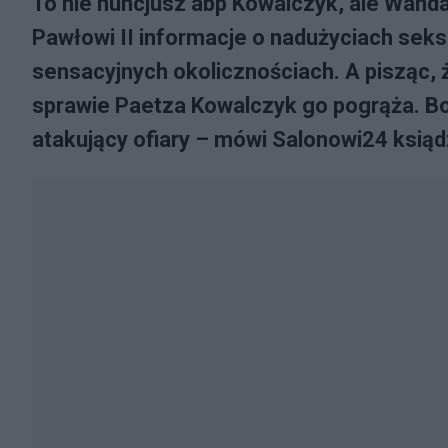
To nie nuncjusz abp Kowalczyk, ale Wand
Pawłowi II informacje o nadużyciach seks
sensacyjnych okolicznościach. A pisząc, 
sprawie Paetza Kowalczyk go pogrąża. Bo je
atakujący ofiary – mówi Salonowi24 ksią