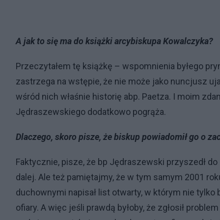
A jak to się ma do książki arcybiskupa Kowalczyka?
Przeczytałem tę książkę – wspomnienia byłego prym
zastrzega na wstępie, że nie może jako nuncjusz uj
wśród nich właśnie historię abp. Paetza. I moim zd
Jędraszewskiego dodatkowo pogrąża.
Dlaczego, skoro pisze, że biskup powiadomił go o z
Faktycznie, pisze, że bp Jędraszewski przyszedł do
dalej. Ale też pamiętajmy, że w tym samym 2001 rok
duchownymi napisał list otwarty, w którym nie tylko 
ofiary. A więc jeśli prawdą byłoby, że zgłosił proble