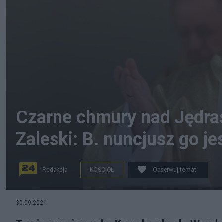
Czarne chmury nad Jędra
Zaleski: B. nuncjusz go j
Redakcja
KOŚCIÓŁ
Obserwuj temat
Arcybiskup Marek Jędraszewski. Fot. PAP
30.09.2021