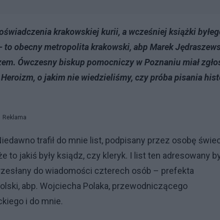
wiadczenia krakowskiej kurii, a wcześniej książki byłeg
– to obecny metropolita krakowski, abp Marek Jędraszews
tzem. Ówczesny biskup pomocniczy w Poznaniu miał zgło
Heroizm, o jakim nie wiedzieliśmy, czy próba pisania hist
Reklama
Niedawno trafił do mnie list, podpisany przez osobę świe
to jakiś były ksiądz, czy kleryk. I list ten adresowany b
rzesłany do wiadomości czterech osób – prefekta
Polski, abp. Wojciecha Polaka, przewodniczącego
kiego i do mnie.