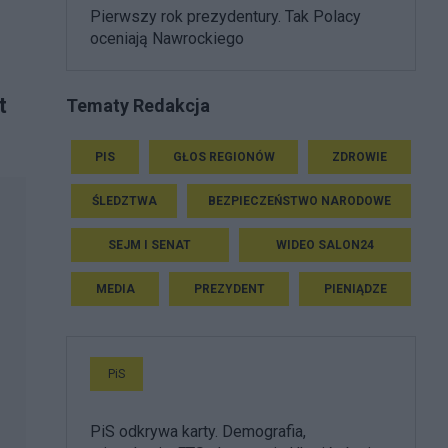
Pierwszy rok prezydentury. Tak Polacy
oceniają Nawrockiego
t
Tematy Redakcja
PIS
GŁOS REGIONÓW
ZDROWIE
ŚLEDZTWA
BEZPIECZEŃSTWO NARODOWE
SEJM I SENAT
WIDEO SALON24
MEDIA
PREZYDENT
PIENIĄDZE
PiS
PiS odkrywa karty. Demografia,