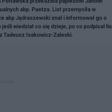
a Półtawska przekazała papieżowi Janowi
ualnych abp. Paetza. List przemyciła w
że abp Jędraszewski znał i informował go o
śli wiedział co się dzieje, po co podpisał lis
dz Tadeusz Isakowicz-Zaleski.