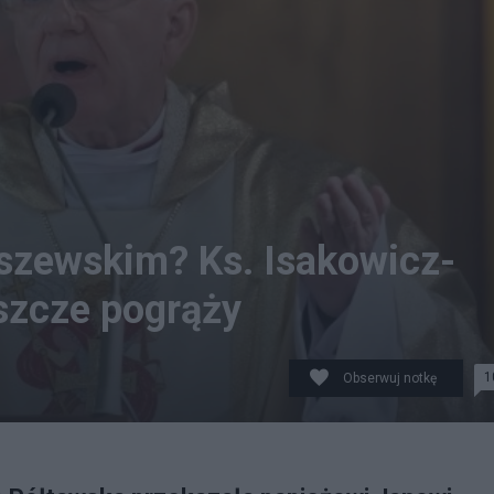
szewskim? Ks. Isakowicz-
eszcze pogrąży
1
Obserwuj notkę