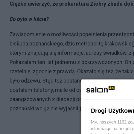
Ciężko uwierzyć, że prokuratura Ziobry zbada dok
Co było w liście?
Zawiadomienie o możliwości popełnienia przestępst
biskupa poznańskiego, dziś metropolitę krakowskiego
którym znajdują się informacje, adresy świadków, z
Pokazałem ten list jednemu z pokrzywdzonych. On pow
rzetelnie, zgodnie z prawdą. Okazało się też, że taki
było odzewu. Stąd też postanowiłem ujawnić pierwszą
dostałem telefony, maile od osób zainteresowanyc
zaangażowanych z diecezji poznańskiej, gdzie ta spr
poznański wciąż nie wyjaśnił jej do końca.
Drogi Użytkow
My, naszych 1162 zau
informacje na urządze