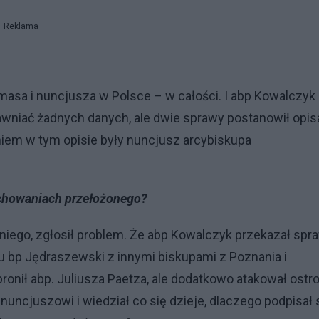
Reklama
asa i nuncjusza w Polsce – w całości. I abp Kowalczyk
awniać żadnych danych, ale dwie sprawy postanowił opis
aniem w tym opisie były nuncjusz arcybiskupa
achowaniach przełożonego?
 niego, zgłosił problem. Że abp Kowalczyk przekazał spr
u bp Jędraszewski z innymi biskupami z Poznania i
bronił abp. Juliusza Paetza, ale dodatkowo atakował ostr
m nuncjuszowi i wiedział co się dzieje, dlaczego podpisał 