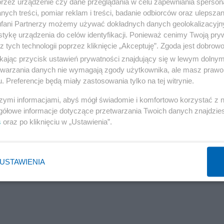
przez urządzenie czy dane przeglądania w celu zapewniania sperson
dał książkę, w której pisze, że obecny metropolita
ych treści, pomiar reklam i treści, badanie odbiorców oraz ulepszan
do niego. A on nadać miał dalej jej tok. Rzeczywiście ta
fani Partnerzy możemy używać dokładnych danych geolokalizacyjn
tykę urządzenia do celów identyfikacji. Ponieważ cenimy Twoją pry
z tych technologii poprzez kliknięcie „Akceptuję”. Zgoda jest dobro
ikając przycisk ustawień prywatności znajdujący się w lewym dolny
e przekazał jej wcale ówczesny nuncjusz papieski, abp Józ
etwarzania danych nie wymagają zgody użytkownika, ale masz prawo 
aciółka ojca świętego. Zrobiła to podczas prywatnej
. Preferencje będą miały zastosowania tylko na tej witrynie.
pominały sensacyjny film.
szymi informacjami, abyś mógł świadomie i komfortowo korzystać z
gółowe informacje dotyczące przetwarzania Twoich danych znajdzi
s
oraz po kliknięciu w „Ustawienia”.
USTAWIENIA