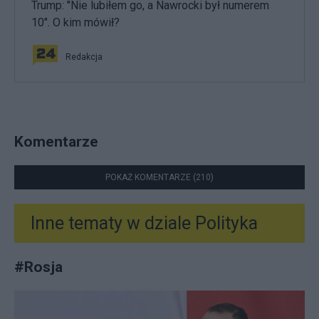
Trump: "Nie lubiłem go, a Nawrocki był numerem
10". O kim mówił?
Redakcja
Komentarze
POKAŻ KOMENTARZE (210)
Inne tematy w dziale
Polityka
#
Rosja