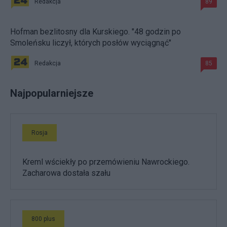
Redakcja
89
Hofman bezlitosny dla Kurskiego. "48 godzin po
Smoleńsku liczył, których posłów wyciągnąć"
Redakcja
85
Najpopularniejsze
Rosja
Kreml wściekły po przemówieniu Nawrockiego.
Zacharowa dostała szału
800 plus