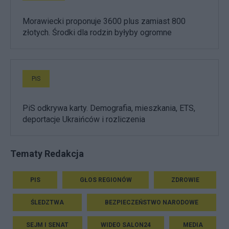
Morawiecki proponuje 3600 plus zamiast 800
złotych. Środki dla rodzin byłyby ogromne
PiS
PiS odkrywa karty. Demografia, mieszkania, ETS,
deportacje Ukraińców i rozliczenia
Tematy Redakcja
PIS
GŁOS REGIONÓW
ZDROWIE
ŚLEDZTWA
BEZPIECZEŃSTWO NARODOWE
SEJM I SENAT
WIDEO SALON24
MEDIA