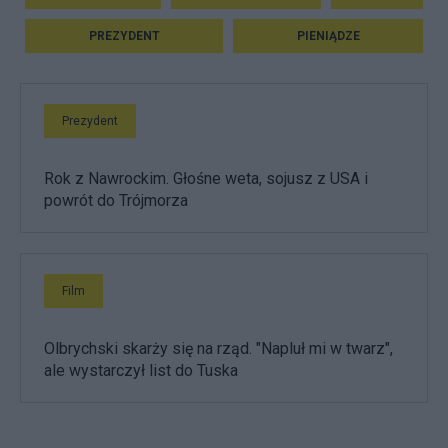
PREZYDENT
PIENIĄDZE
Prezydent
Rok z Nawrockim. Głośne weta, sojusz z USA i
powrót do Trójmorza
Film
Olbrychski skarży się na rząd. "Napluł mi w twarz",
ale wystarczył list do Tuska