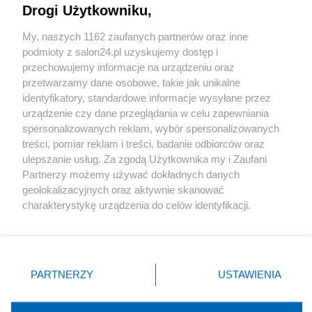
Drogi Użytkowniku,
Sport
My, naszych 1162 zaufanych partnerów oraz inne
podmioty z salon24.pl uzyskujemy dostęp i
Społeczeństwo
przechowujemy informacje na urządzeniu oraz
przetwarzamy dane osobowe, takie jak unikalne
Kultura
identyfikatory, standardowe informacje wysyłane przez
urządzenie czy dane przeglądania w celu zapewniania
spersonalizowanych reklam, wybór spersonalizowanych
treści, pomiar reklam i treści, badanie odbiorców oraz
ulepszanie usług. Za zgodą Użytkownika my i Zaufani
X
Facebook
Instagram
Youtube
Partnerzy możemy używać dokładnych danych
geolokalizacyjnych oraz aktywnie skanować
charakterystykę urządzenia do celów identyfikacji.
Web Content Media sp. z o. o. © 2022
Ponieważ cenimy Twoją prywatność, prosimy o zgodę na
korzystanie z tych technologii poprzez kliknięcie
„Akceptuję”. Zgoda jest dobrowolna i zawsze możesz ją
Pomoc
O nas
Praca
Reklama
Kontakt
zmienić/wycofać klikając przycisk ustawień prywatności
PARTNERZY
USTAWIENIA
znajdujący się w lewym dolnym rogu strony
. Niektóre
rodzaje przetwarzania danych nie wymagają zgody