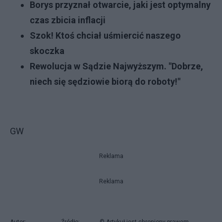
Borys przyznał otwarcie, jaki jest optymalny
czas zbicia inflacji
Szok! Ktoś chciał uśmiercić naszego
skoczka
Rewolucja w Sądzie Najwyższym. "Dobrze,
niech się sędziowie biorą do roboty!"
GW
Reklama
Reklama
Autor:
Źródło:
© Artykuł jest chroniony prawem