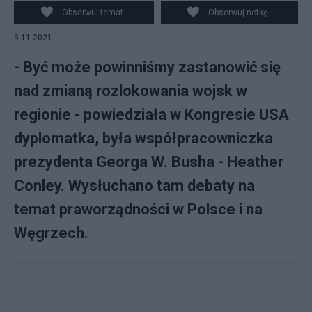
praworządnością Polski i Węgier. Fot. Wikipedia
Obserwuj temat
Obserwuj notkę
3.11.2021
- Być może powinniśmy zastanowić się
nad zmianą rozlokowania wojsk w
regionie - powiedziała w Kongresie USA
dyplomatka, była współpracowniczka
prezydenta Georga W. Busha - Heather
Conley. Wysłuchano tam debaty na
temat praworządności w Polsce i na
Węgrzech.