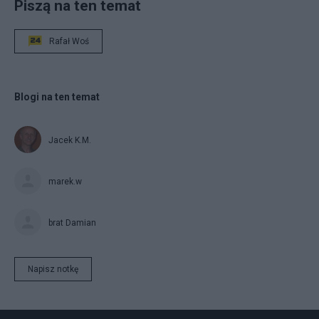
Piszą na ten temat
Rafał Woś
Blogi na ten temat
Jacek K.M.
marek.w
brat Damian
Napisz notkę