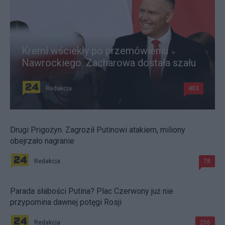
Kreml wściekły po przemówieniu
Nawrockiego. Zacharowa dostała szału
Redakcja
403
Drugi Prigożyn. Zagroził Putinowi atakiem, miliony
obejrzało nagranie
Redakcja
78
Parada słabości Putina? Plac Czerwony już nie
przypomina dawnej potęgi Rosji
Redakcja
206