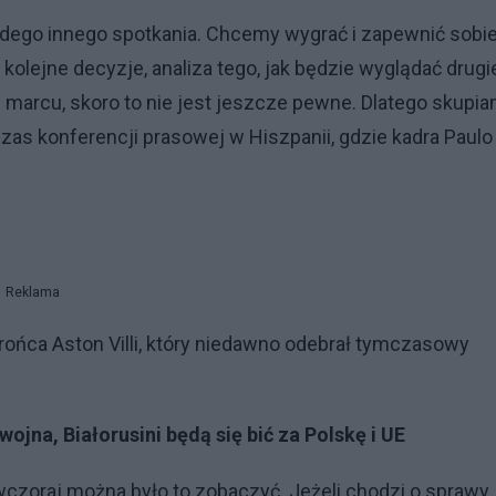
żdego innego spotkania. Chcemy wygrać i zapewnić sobi
olejne decyzje, analiza tego, jak będzie wyglądać drugi
 marcu, skoro to nie jest jeszcze pewne. Dlatego skupi
zas konferencji prasowej w Hiszpanii, gdzie kadra Paulo
Reklama
rońca Aston Villi, który niedawno odebrał tymczasowy
wojna, Białorusini będą się bić za Polskę i UE
 wczoraj można było to zobaczyć. Jeżeli chodzi o sprawy