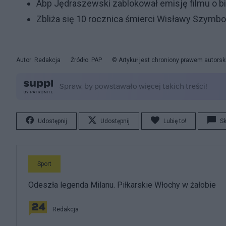
Abp Jędraszewski zablokował emisję filmu o b
Zbliża się 10 rocznica śmierci Wisławy Szymbor
Autor: Redakcja
Źródło: PAP
© Artykuł jest chroniony prawem autorsk
Udostępnij
Udostępnij
Lubię to!
S
Sport
Odeszła legenda Milanu. Piłkarskie Włochy w żałobie
Redakcja