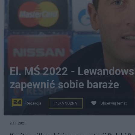
El. MŚ 2022 - Lewandows
zapewnić sobie baraże
Redakcja
PIŁKA NOŻNA
Obserwuj temat
Football.ua, CC BY-SA 3.0 GFDL, via Wikimedia Commo
9.11.2021