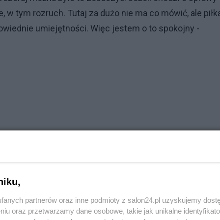
, w tym rozruch. Tutaj za dużo nie ma co mówić, ale piłk
wiednie umiejętności. Więc jestem o to spokojny -
niku,
fanych partnerów oraz inne podmioty z salon24.pl uzyskujemy dost
niu oraz przetwarzamy dane osobowe, takie jak unikalne identyfikat