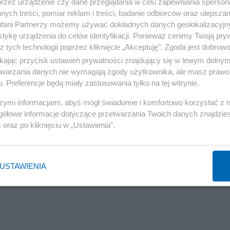
przez urządzenie czy dane przeglądania w celu zapewniania sperson
ych treści, pomiar reklam i treści, badanie odbiorców oraz ulepszan
fani Partnerzy możemy używać dokładnych danych geolokalizacyjn
tykę urządzenia do celów identyfikacji. Ponieważ cenimy Twoją pry
z tych technologii poprzez kliknięcie „Akceptuję”. Zgoda jest dobro
ikając przycisk ustawień prywatności znajdujący się w lewym dolny
etwarzania danych nie wymagają zgody użytkownika, ale masz prawo 
. Preferencje będą miały zastosowania tylko na tej witrynie.
al koło Girony, natomiast treningi odbywają się na bois
szymi informacjami, abyś mógł świadomie i komfortowo korzystać z
gółowe informacje dotyczące przetwarzania Twoich danych znajdzi
s
oraz po kliknięciu w „Ustawienia”.
Reklama
zie w piątkowy wieczór zagrają z gospodarzami mecz gr
USTAWIENIA