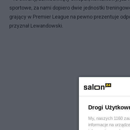
sportowe, za nami dopiero dwie jednostki treningowe
grający w Premier League na pewno prezentuje odpo
przyznał Lewandowski.
Drogi Użytkow
My, naszych 1160 zau
informacje na urządze