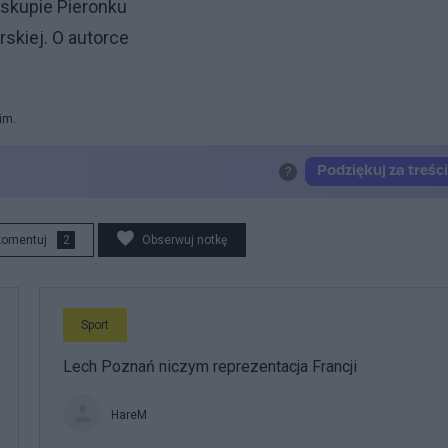
iskupie Pieronku
skiej. O autorce
im.
komentuj
2
Obserwuj notkę
Sport
Lech Poznań niczym reprezentacja Francji
HareM