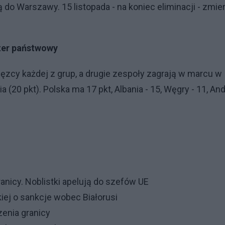
 do Warszawy. 15 listopada - na koniec eliminacji - zmie
ter państwowy
zcy każdej z grup, a drugie zespoły zagrają w marcu w
(20 pkt). Polska ma 17 pkt, Albania - 15, Węgry - 11, An
anicy. Noblistki apelują do szefów UE
iej o sankcje wobec Białorusi
enia granicy