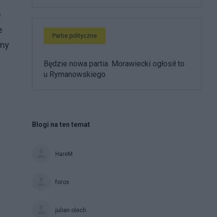
e
e
Partie polityczne
amy
Będzie nowa partia. Morawiecki ogłosił to
u Rymanowskiego
Blogi na ten temat
HareM
foros
julian olech