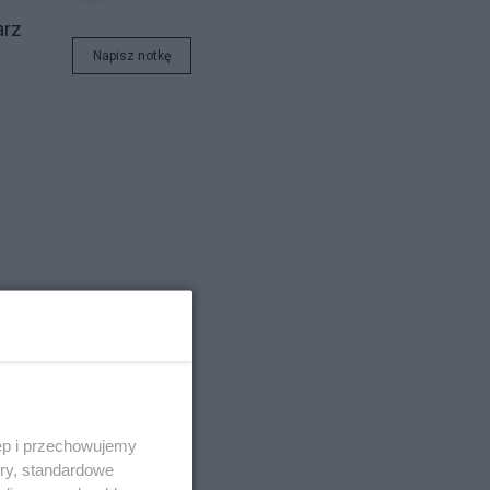
arz
Napisz notkę
ęp i przechowujemy
ory, standardowe