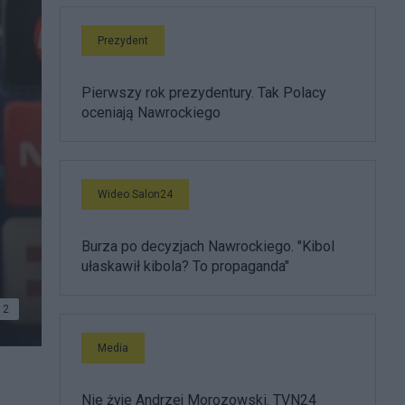
Prezydent
Pierwszy rok prezydentury. Tak Polacy
oceniają Nawrockiego
Wideo Salon24
Burza po decyzjach Nawrockiego. "Kibol
ułaskawił kibola? To propaganda"
2
Media
Nie żyje Andrzej Morozowski. TVN24